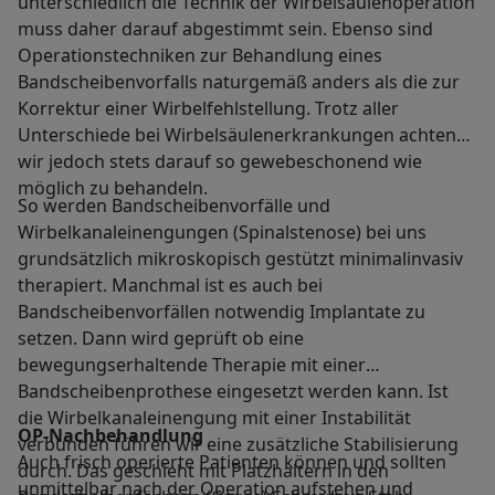
unterschiedlich die Technik der Wirbelsäulenoperation
muss daher darauf abgestimmt sein. Ebenso sind
Operationstechniken zur Behandlung eines
Bandscheibenvorfalls naturgemäß anders als die zur
Korrektur einer Wirbelfehlstellung. Trotz aller
Unterschiede bei Wirbelsäulenerkrankungen achten
wir jedoch stets darauf so gewebeschonend wie
möglich zu behandeln.
So werden Bandscheibenvorfälle und
Wirbelkanaleinengungen (Spinalstenose) bei uns
grundsätzlich mikroskopisch gestützt minimalinvasiv
therapiert. Manchmal ist es auch bei
Bandscheibenvorfällen notwendig Implantate zu
setzen. Dann wird geprüft ob eine
bewegungserhaltende Therapie mit einer
Bandscheibenprothese eingesetzt werden kann. Ist
die Wirbelkanaleinengung mit einer Instabilität
OP-Nachbehandlung
verbunden führen wir eine zusätzliche Stabilisierung
Auch frisch operierte Patienten können und sollten
durch. Das geschieht mit Platzhaltern in den
unmittelbar nach der Operation aufstehen und