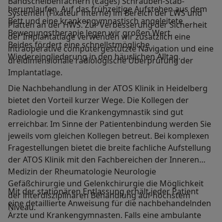
Bandscheibenfächern (Cages) Schrauben-Stab-
herumlaufen. Auf das frühzeitige Aufstehen aus dem
Systemen (Fixateur interne) im Bereich der LWS und
Bett und eine krankengymnastisch angeleitete
Platten an der HWS. Zur Verbesserung der Sicherheit
Bewegungstherapie legen wir großen Wert.
der Implantatlage verwenden wir zusätzlich eine
Beides fördert eine schnellstmögliche
intraoperative computergestützte Navigation und eine
Wiedereingliederung in den häuslichen Alltag.
dreidimensionale radiologische Überprüfung der
Implantatlage.
Die Nachbehandlung in der ATOS Klinik in Heidelberg
bietet den Vorteil kurzer Wege. Die Kollegen der
Radiologie und die Krankengymnastik sind gut
erreichbar. Im Sinne der Patientenbindung werden Sie
jeweils vom gleichen Kollegen betreut. Bei komplexen
Fragestellungen bietet die breite fachliche Aufstellung
der ATOS Klinik mit den Fachbereichen der Inneren
Medizin der Rheumatologie Neurologie
Gefäßchirurgie und Gelenkchirurgie die Möglichkeit
Mit der stationären Entlassung erhält jeder Patient
der interdisziplinären Behandlung auf höchstem
eine detaillierte Anweisung für die nachbehandelnden
Niveau.
Ärzte und Krankengymnasten. Falls eine ambulante