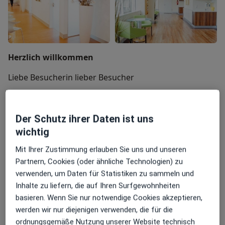
Herzlich willkommen
Liebe Besucherin lieber Besucher
wir freuen uns sehr dass Sie auf das jameda-Profil des
Der Schutz ihrer Daten ist uns
Zentrums für Wirbelsäulenchirurgie Dres. Bernd
wichtig
Wiedenhöfer und Stefan Matschke
in Heidelberg
aufmerksam geworden sind.
Mit Ihrer Zustimmung erlauben Sie uns und unseren
Partnern, Cookies (oder ähnliche Technologien) zu
verwenden, um Daten für Statistiken zu sammeln und
Wir sind auf Wirbelsäulenbeschwerden aller Art
Inhalte zu liefern, die auf Ihren Surfgewohnheiten
spezialisiert und blicken auf eine langjährige
basieren. Wenn Sie nur notwendige Cookies akzeptieren,
Erfahrung in der Wirbelsäulenchirurgie zurück.
werden wir nur diejenigen verwenden, die für die
Unsere Spezialisierung und Erfahrung kommen den
ordnungsgemäße Nutzung unserer Website technisch