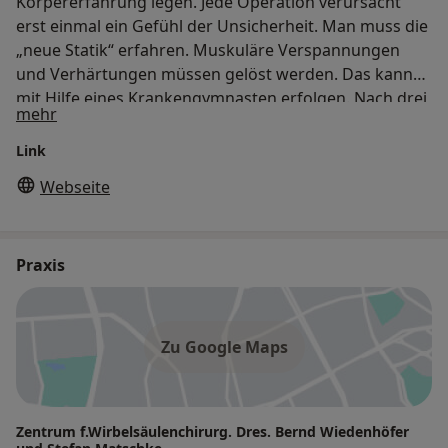
Körpererfahrung legen. Jede Operation verursacht
erst einmal ein Gefühl der Unsicherheit. Man muss die
„neue Statik“ erfahren. Muskuläre Verspannungen
und Verhärtungen müssen gelöst werden. Das kann
mit Hilfe eines Krankengymnasten erfolgen. Nach drei
Über uns
mehr
bis vier Wochen ist in der Regel die Teilnahme am
Schulunterricht wieder möglich. Detailliert wird das
Link
Programm mit den Patienten vor dem stationären
Webseite
Aufenthalt besprochen.
Praxis
Zu Google Maps
Zentrum f.Wirbelsäulenchirurg. Dres. Bernd Wiedenhöfer