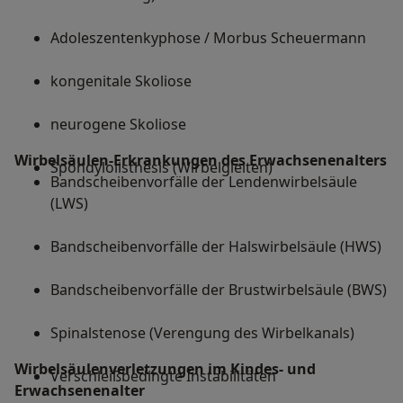
Adoleszentenkyphose / Morbus Scheuermann
kongenitale Skoliose
neurogene Skoliose
Wirbelsäulen-Erkrankungen des Erwachsenenalters
Spondylolisthesis (Wirbelgleiten)
Bandscheibenvorfälle der Lendenwirbelsäule
(LWS)
Bandscheibenvorfälle der Halswirbelsäule (HWS)
Bandscheibenvorfälle der Brustwirbelsäule (BWS)
Spinalstenose (Verengung des Wirbelkanals)
Wirbelsäulenverletzungen im Kindes- und
Verschleißbedingte Instabilitäten
Erwachsenenalter