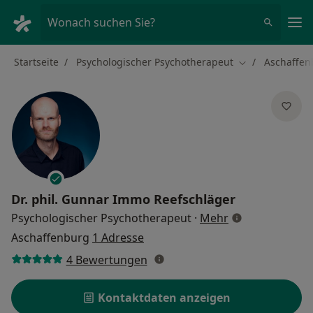
Ha
Wonach suchen Sie?
Startseite
Psychologischer Psychotherapeut
Aschaffen
Stadt ändern
Dr. phil.
Gunnar Immo Reefschläger
über Spezialisi
Psychologischer Psychotherapeut
·
Mehr
Aschaffenburg
1 Adresse
4 Bewertungen
Kontaktdaten anzeigen