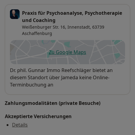
wirkliches Verstehen zustande kommt. Dann ist
genügend Raum vorhanden, dies zu besprechen und
Praxis für Psychoanalyse, Psychotherapie
sich an eine andere Kollegin oder einen anderen
und Coaching
Kollegen zu wenden.
Weißenburger Str. 16,
Innenstadt
, 63739
Aschaffenburg
(Quelle: DGPT-Infoflyer für Patientinnen und
Zu Google Maps
Patienten)
öffnet in einer neuen Registe
Verfügbarkeit
Dr. phil. Gunnar Immo Reefschläger bietet an
diesem Standort über Jameda keine Online-
Terminbuchung an
Zahlungsmodalitäten (private Besuche)
Akzeptierte Versicherungen
Details