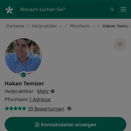
Ha
Wonach suchen Sie?
Startseite
Heilpraktiker
Pforzheim
Hakan Temize
Stadt ändern
Stadt ändern
Hakan Temizer
über Spezialisierungen
Heilpraktiker
·
Mehr
Pforzheim
1 Adresse
39 Bewertungen
Kontaktdaten anzeigen