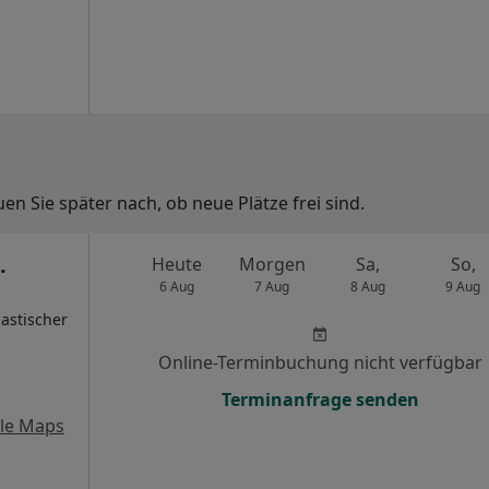
n Sie später nach, ob neue Plätze frei sind.
.
Heute
Morgen
Sa,
So,
6 Aug
7 Aug
8 Aug
9 Aug
astischer
Online-Terminbuchung nicht verfügbar
Terminanfrage senden
le Maps