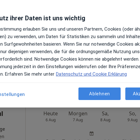
tz ihrer Daten ist uns wichtig
Zustimmung erlauben Sie uns und unseren Partnern, Cookies (oder äh
Heute
Morgen
Sa,
So,
en) zu verwenden, um Daten für Statistiken zu sammeln und Inhalte 
6 Aug
7 Aug
8 Aug
9 Aug
ren Surfgewohnheiten basieren. Wenn Sie nur notwendige Cookies ak
 nur diejenigen verwenden, die für die ordnungsgemäße Nutzung uns
Online-Terminbuchung nicht verfügbar
erforderlich sind. Notwendige Cookies können nie abgelehnt werden.
mmung jederzeit in den Einstellungen widerrufen oder Ihre Präferenz
Terminanfrage senden
en. Erfahren Sie mehr unter
Datenschutz und Cookie Erklärung
le Maps
Ablehnen
Ak
nstellungen
ul
Heute
Morgen
Sa,
So,
6 Aug
7 Aug
8 Aug
9 Aug
oge
en