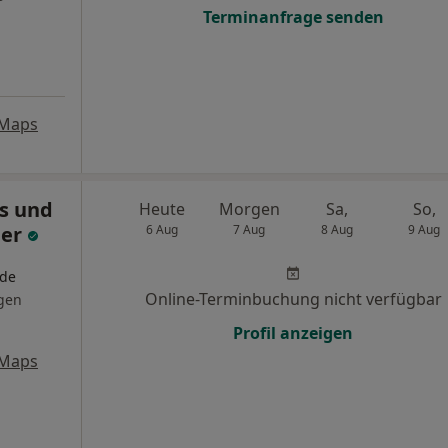
Terminanfrage senden
 Maps
is und
Heute
Morgen
Sa,
So,
ger
6 Aug
7 Aug
8 Aug
9 Aug
nde
Online-Terminbuchung nicht verfügbar
gen
Profil anzeigen
 Maps