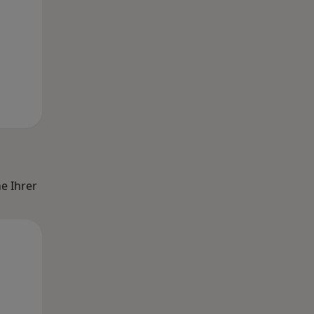
e Ihrer
Mo,
Di,
Mi,
10 Aug
11 Aug
12 Aug