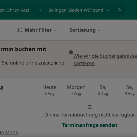
et, Erkrankung, Name
z.B. Berlin
Mehr Filter
Sortierung
ermin buchen mit
Wie wir die Suchergebniss
Sie online ohne zusätzliche
sortieren
na
Heute
Morgen
Sa,
So,
6 Aug
7 Aug
8 Aug
9 Aug
Online-Terminbuchung nicht verfügbar
Terminanfrage senden
le Maps