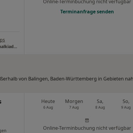
Online-Terminbuchung nicht verfügbar
Terminanfrage senden
ps
HNO-Praxis & ambl. Schlaflabor Georgios Chalkiadakis Dr.med. Boris Saul
außerhalb von Balingen, Baden-Württemberg in Gebieten nah
s
Heute
Morgen
Sa,
So,
6 Aug
7 Aug
8 Aug
9 Aug
Online-Terminbuchung nicht verfügbar
gen