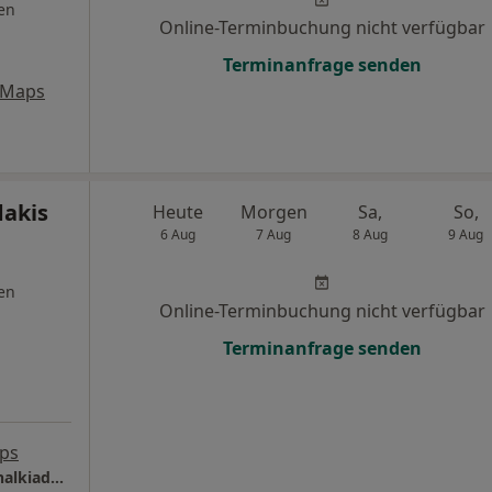
en
Online-Terminbuchung nicht verfügbar
Terminanfrage senden
 Maps
dakis
Heute
Morgen
Sa,
So,
6 Aug
7 Aug
8 Aug
9 Aug
en
Online-Terminbuchung nicht verfügbar
Terminanfrage senden
ps
HNO-Praxis & ambl. Schlaflabor Georgios Chalkiadakis Dr.med. Boris Saul