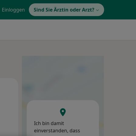
Einloggen
Sind Sie Ärztin oder Arzt?
e
Mo,
Di,
Mi,
10 Aug
11 Aug
12 Aug
Ich bin damit
einverstanden, dass