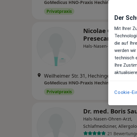
GoMedicus HNO-Praxis Hechingen
Privatpraxis
Der Schu
Mit Ihrer 
Nicolae Ciprian
Technologi
Presecan
die auf Ih
Hals-Nasen-Ohren-Arzt
werden wir
technisch 
Ihre Zusti
aktualisier
Weilheimer Str. 31, Hechingen
•
Zu Goog
GoMedicus HNO-Praxis Hechingen
Privatpraxis
Cookie-Ei
Dr. med. Boris Sa
Hals-Nasen-Ohren-Arzt,
Schlafmediziner, Allergol
21 Bewertung