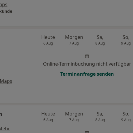
aps
lkunde
a
Heute
Morgen
Sa,
So,
6 Aug
7 Aug
8 Aug
9 Aug
Online-Terminbuchung nicht verfügbar
Terminanfrage senden
 Maps
n
Heute
Morgen
Sa,
So,
6 Aug
7 Aug
8 Aug
9 Aug
Mehr