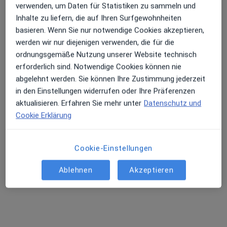
verwenden, um Daten für Statistiken zu sammeln und
Dr. med. Marion Arnhold-Reulecke
Inhalte zu liefern, die auf Ihren Surfgewohnheiten
·
Mehr
Hals-Nasen-Ohren-Ärztin, Akupunkteurin
basieren. Wenn Sie nur notwendige Cookies akzeptieren,
9 Bewertungen
werden wir nur diejenigen verwenden, die für die
ordnungsgemäße Nutzung unserer Website technisch
erforderlich sind. Notwendige Cookies können nie
Metzstr. 16, Bad Kötzting
•
Zu Google Maps
abgelehnt werden. Sie können Ihre Zustimmung jederzeit
Praxis Dr.med. M. Arnhold-Reulecke Fachärztin für HNO - Heilkunde
in den Einstellungen widerrufen oder Ihre Präferenzen
Dieser Arzt bzw. diese Ärztin bietet keine Online-Terminbuchung an diesem Standort an.
aktualisieren. Erfahren Sie mehr unter
Datenschutz und
Cookie Erklärung
Terminanfrage senden
Cookie-Einstellungen
Ablehnen
Akzeptieren