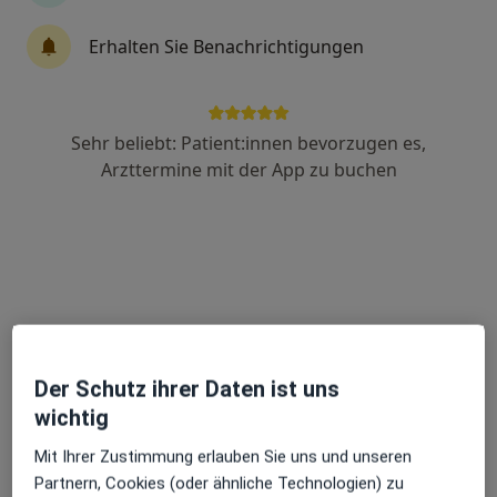
Dr. med. Ahmed Nasr
Erhalten Sie Benachrichtigungen
Hals-Nasen-Ohren-Arzt, Facharzt für Sprach-, Stimm- &
kindliche Hörstörungen
30 Bewertungen
Sehr beliebt: Patient:innen bevorzugen es,
Arzttermine mit der App zu buchen
11 Klinikstraße,
•
Zu Google Maps
Phoniatrie Praxis in Schwarzwald-Baar Villingen-Schwenningen
Dieser Arzt bzw. diese Ärztin bietet keine Online-Terminbuchung an diesem Standort an.
Terminanfrage senden
Der Schutz ihrer Daten ist uns
wichtig
Mit Ihrer Zustimmung erlauben Sie uns und unseren
Partnern, Cookies (oder ähnliche Technologien) zu