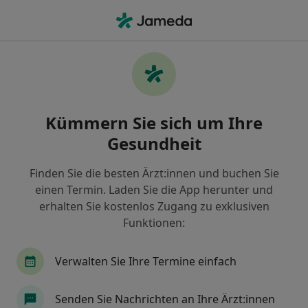
Ha
Hals-Nasen-Ohren-Arzt • Cham, Bayern
Filter & Sortierung
Zu Google Maps
Hals-Nasen-Ohren-Arzt in Cham: Termin
Kümmern Sie sich um Ihre
buchen mit jameda
Gesundheit
Finden Sie HNO-Ärzte in Cham und buchen Sie
online ohne zusätzliche Kosten.
Finden Sie die besten Ärzt:innen und buchen Sie
Wie wir die Suchergebnisse sortieren
einen Termin. Laden Sie die App herunter und
erhalten Sie kostenlos Zugang zu exklusiven
Funktionen:
Verwalten Sie Ihre Termine einfach
Senden Sie Nachrichten an Ihre Ärzt:innen