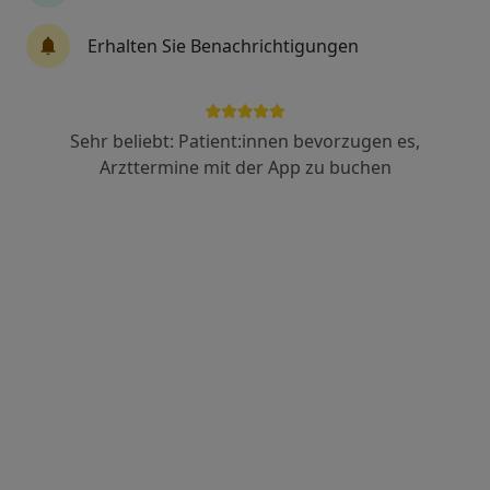
Dr. med. Jakob Keimer
Erhalten Sie Benachrichtigungen
Hals-Nasen-Ohren-Arzt
21 Bewertungen
Sehr beliebt: Patient:innen bevorzugen es,
Bahnhofstr. 20, Buxtehude
•
Zu Google Maps
Arzttermine mit der App zu buchen
Dres. Jakob Keimer und Jan-Dieter Maaß
Dieser Arzt bzw. diese Ärztin bietet keine Online-Terminbuchung an diesem Standort an.
Terminanfrage senden