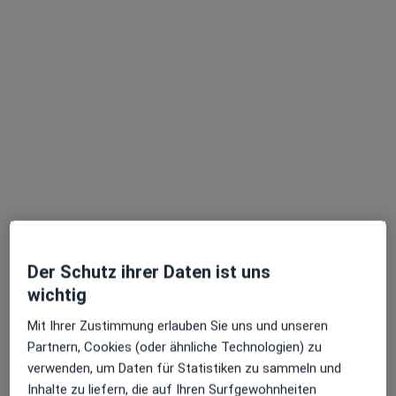
Dr. med. Jan-Dieter Maaß
Hals-Nasen-Ohren-Arzt
44 Bewertungen
Bahnhofstr. 20, Buxtehude
•
Zu Google Maps
Dres. Jakob Keimer und Jan-Dieter Maaß
Dieser Arzt bzw. diese Ärztin bietet keine Online-Terminbuchung an diesem Standort an.
Terminanfrage senden
Der Schutz ihrer Daten ist uns
wichtig
Mit Ihrer Zustimmung erlauben Sie uns und unseren
Partnern, Cookies (oder ähnliche Technologien) zu
verwenden, um Daten für Statistiken zu sammeln und
Dr. med. Michael Max
Inhalte zu liefern, die auf Ihren Surfgewohnheiten