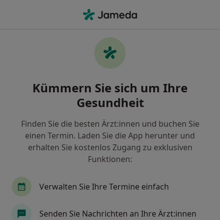
Ha
Hals-Nasen-Ohren-Arzt • Harsefeld, Niedersachsen
Filter & Sortierung
Zu Google Maps
Hals-Nasen-Ohren-Arzt in Harsefeld:
Kümmern Sie sich um Ihre
Termin buchen mit jameda
Gesundheit
Finden Sie HNO-Ärzte in Harsefeld und buchen Sie
online ohne zusätzliche Kosten.
Finden Sie die besten Ärzt:innen und buchen Sie
Wie wir die Suchergebnisse sortieren
einen Termin. Laden Sie die App herunter und
erhalten Sie kostenlos Zugang zu exklusiven
Funktionen:
Verwalten Sie Ihre Termine einfach
Senden Sie Nachrichten an Ihre Ärzt:innen