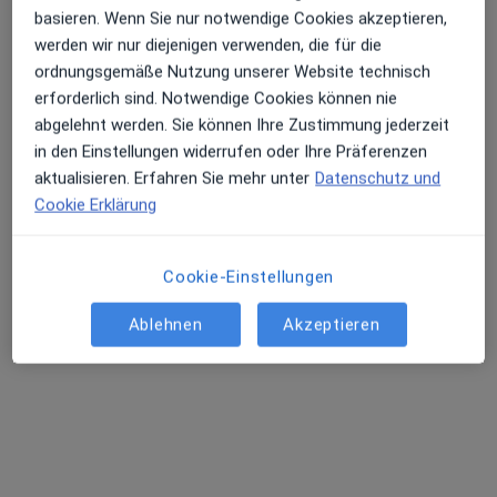
basieren. Wenn Sie nur notwendige Cookies akzeptieren,
Hals-Nasen-Ohren-Arzt, Sportmediziner, Notfallmediziner
werden wir nur diejenigen verwenden, die für die
20 Bewertungen
ordnungsgemäße Nutzung unserer Website technisch
erforderlich sind. Notwendige Cookies können nie
Buxtehuder Str. 27, Harsefeld
•
Zu Google Maps
abgelehnt werden. Sie können Ihre Zustimmung jederzeit
Praxis Dr.med. Michael Max Facharzt für HNO-Heilkunde
in den Einstellungen widerrufen oder Ihre Präferenzen
Dieser Arzt bzw. diese Ärztin bietet keine Online-Terminbuchung an diesem Standort an.
aktualisieren. Erfahren Sie mehr unter
Datenschutz und
Cookie Erklärung
Terminanfrage senden
Cookie-Einstellungen
Ärzte und Heilberufler verfügbar
Ablehnen
Akzeptieren
Diese Ärzte und Heilberufler befinden sich
außerhalb von Harsefeld, Niedersachsen in Gebieten
nahe Ihrer Suche.