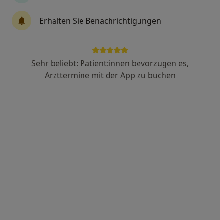
Dr. med. Jana Hädicke
Erhalten Sie Benachrichtigungen
Hals-Nasen-Ohren-Ärztin
3 Bewertungen
Sehr beliebt: Patient:innen bevorzugen es,
Wunsiedler Str. 59, Hof
•
Zu Google Maps
Arzttermine mit der App zu buchen
hno zentrum hof
Dieser Arzt bzw. diese Ärztin bietet keine Online-Terminbuchung an diesem Standort an.
Terminanfrage senden