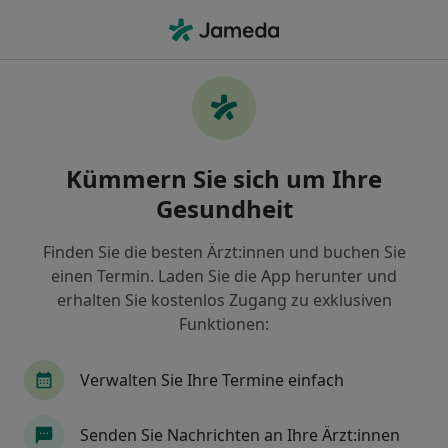
Ha
Hals-Nasen-Ohren-Arzt • Hof, Bayern
Filter & Sortierung
Zu Google Maps
Hals-Nasen-Ohren-Arzt in Hof: Termin
Kümmern Sie sich um Ihre
buchen mit jameda
Gesundheit
Finden Sie HNO-Ärzte in Hof und buchen Sie online
ohne zusätzliche Kosten.
Finden Sie die besten Ärzt:innen und buchen Sie
Wie wir die Suchergebnisse sortieren
einen Termin. Laden Sie die App herunter und
erhalten Sie kostenlos Zugang zu exklusiven
Funktionen:
Verwalten Sie Ihre Termine einfach
Senden Sie Nachrichten an Ihre Ärzt:innen