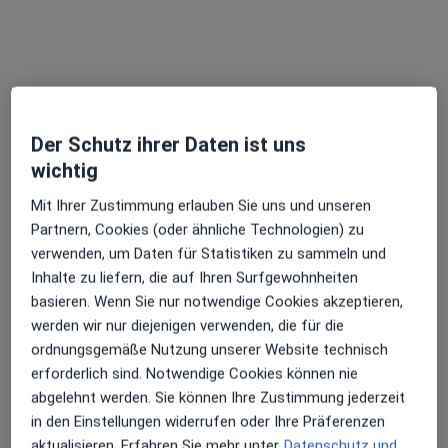
Dr. med. Ales Slavicek
Hals-Nasen-Ohren-Arzt
11 Bewertungen
Sophienstr. 17, Hof
•
Zu Google Maps
Praxis Ales Slavicek Facharzt für HNO-Heilkunde
Der Schutz ihrer Daten ist uns
wichtig
Dieser Arzt bzw. diese Ärztin bietet keine Online-Terminbuchung an diesem Standort an.
Mit Ihrer Zustimmung erlauben Sie uns und unseren
Terminanfrage senden
Partnern, Cookies (oder ähnliche Technologien) zu
verwenden, um Daten für Statistiken zu sammeln und
Inhalte zu liefern, die auf Ihren Surfgewohnheiten
basieren. Wenn Sie nur notwendige Cookies akzeptieren,
werden wir nur diejenigen verwenden, die für die
ordnungsgemäße Nutzung unserer Website technisch
erforderlich sind. Notwendige Cookies können nie
abgelehnt werden. Sie können Ihre Zustimmung jederzeit
in den Einstellungen widerrufen oder Ihre Präferenzen
Dr. med. Andreea Hiemer
aktualisieren. Erfahren Sie mehr unter
Datenschutz und