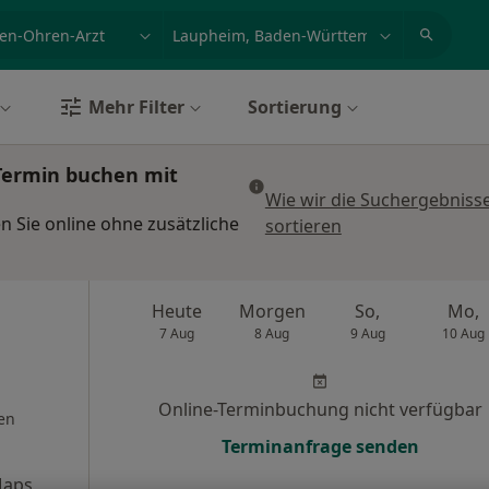
et, Erkrankung, Name
z.B. Berlin
Mehr Filter
Sortierung
Termin buchen mit
Wie wir die Suchergebniss
 Sie online ohne zusätzliche
sortieren
Heute
Morgen
So,
Mo,
7 Aug
8 Aug
9 Aug
10 Aug
Online-Terminbuchung nicht verfügbar
en
Terminanfrage senden
Maps