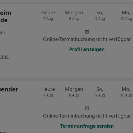
heim
Heute
Morgen
So,
Mo,
nde
7 Aug
8 Aug
9 Aug
10 Aug
nde
Online-Terminbuchung nicht verfügbar
Profil anzeigen
Maps
Bender
Heute
Morgen
So,
Mo,
7 Aug
8 Aug
9 Aug
10 Aug
Online-Terminbuchung nicht verfügbar
Terminanfrage senden
aps