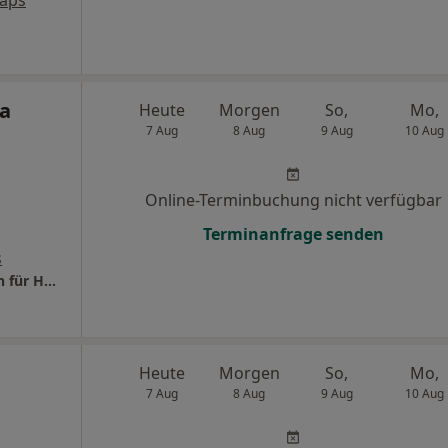
ja
Heute
Morgen
So,
Mo,
7 Aug
8 Aug
9 Aug
10 Aug
Online-Terminbuchung nicht verfügbar
Terminanfrage senden
s
Praxis Prof.Dr.med. Anja Pickhard Fachärztin für HNO-Heilkunde
Heute
Morgen
So,
Mo,
7 Aug
8 Aug
9 Aug
10 Aug