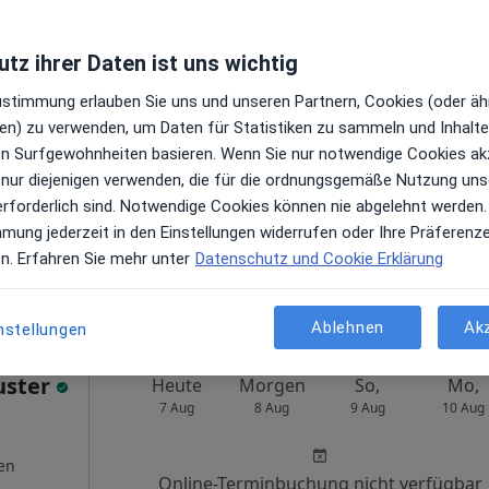
Baur u.w.
tz ihrer Daten ist uns wichtig
Zustimmung erlauben Sie uns und unseren Partnern, Cookies (oder äh
Heute
Morgen
So,
Mo,
7 Aug
8 Aug
9 Aug
10 Aug
en) zu verwenden, um Daten für Statistiken zu sammeln und Inhalte 
ren Surfgewohnheiten basieren. Wenn Sie nur notwendige Cookies ak
 nur diejenigen verwenden, die für die ordnungsgemäße Nutzung uns
Online-Terminbuchung nicht verfügbar
erforderlich sind. Notwendige Cookies können nie abgelehnt werden.
en
mmung jederzeit in den Einstellungen widerrufen oder Ihre Präferenz
Terminanfrage senden
en. Erfahren Sie mehr unter
Datenschutz und Cookie Erklärung
Maps
Baur u.w.
Ablehnen
Ak
nstellungen
uster
Heute
Morgen
So,
Mo,
7 Aug
8 Aug
9 Aug
10 Aug
en
Online-Terminbuchung nicht verfügbar