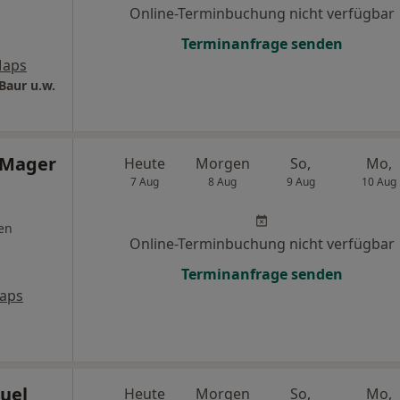
Online-Terminbuchung nicht verfügbar
Terminanfrage senden
Maps
Baur u.w.
 Mager
Heute
Morgen
So,
Mo,
7 Aug
8 Aug
9 Aug
10 Aug
en
Online-Terminbuchung nicht verfügbar
Terminanfrage senden
aps
uel
Heute
Morgen
So,
Mo,