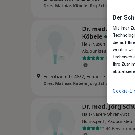
Dres. Mathias Köbele Jörg Schuster Berivan 
Der Schu
Dr. med. Mathias
Mit Ihrer 
Köbele
Technologi
die auf Ih
Hals-Nasen-Ohren-Arzt,
werden wir
Akupunkteur
technisch 
31 Bewertung
Ihre Zusti
aktualisier
Erlenbachstr. 48/2, Erbach
•
Zu Google 
Dres. Mathias Köbele Jörg Schuster Berivan 
Cookie-Ei
Dr. med. Jörg Sch
Hals-Nasen-Ohren-Arzt,
Homöopath, Akupunkteur
44 Bewertung