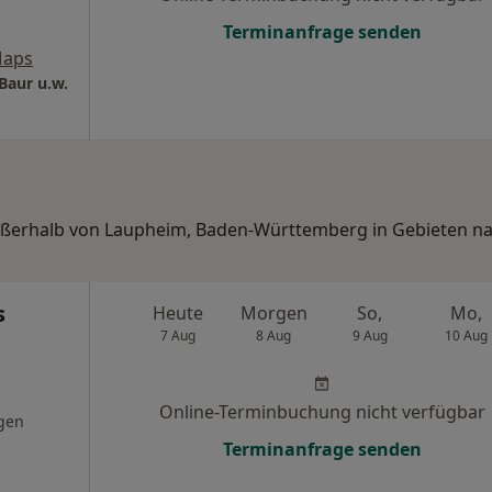
Terminanfrage senden
Maps
Baur u.w.
 außerhalb von Laupheim, Baden-Württemberg in Gebieten n
s
Heute
Morgen
So,
Mo,
7 Aug
8 Aug
9 Aug
10 Aug
Online-Terminbuchung nicht verfügbar
gen
Terminanfrage senden