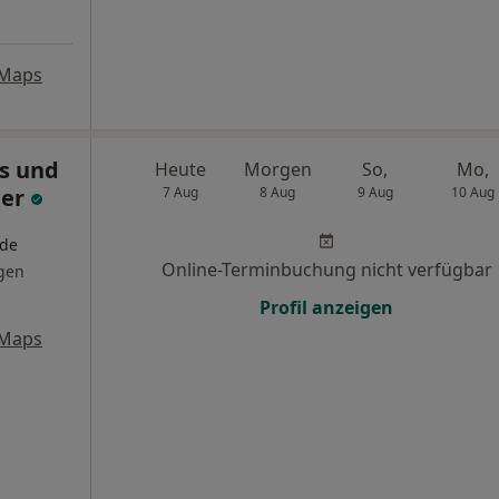
 Maps
is und
Heute
Morgen
So,
Mo,
ger
7 Aug
8 Aug
9 Aug
10 Aug
nde
Online-Terminbuchung nicht verfügbar
gen
Profil anzeigen
 Maps