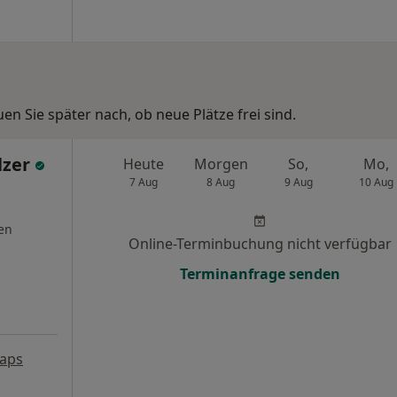
n Sie später nach, ob neue Plätze frei sind.
lzer
Heute
Morgen
So,
Mo,
7 Aug
8 Aug
9 Aug
10 Aug
en
Online-Terminbuchung nicht verfügbar
Terminanfrage senden
aps