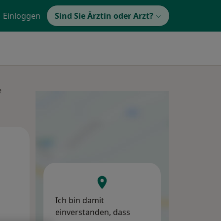
Einloggen
Sind Sie Ärztin oder Arzt?
e
Di,
Mi,
Do,
11 Aug
12 Aug
13 Aug
Ich bin damit
einverstanden, dass