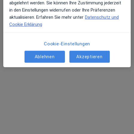
Dr. med. Thomas Rudnik
abgelehnt werden. Sie können Ihre Zustimmung jederzeit
Hals-Nasen-Ohren-Arzt
in den Einstellungen widerrufen oder Ihre Präferenzen
53 Bewertungen
aktualisieren. Erfahren Sie mehr unter
Datenschutz und
Cookie Erklärung
Prümer Wall 8, Rheinbach
•
Zu Google Maps
Praxis Dr.med. Thomas Rudnik Facharzt für HNO - Heilkunde
Cookie-Einstellungen
Dieser Arzt bzw. diese Ärztin bietet keine Online-Terminbuchung an diesem Standort an.
Ablehnen
Akzeptieren
Terminanfrage senden
Dr. med. Ursula Papke