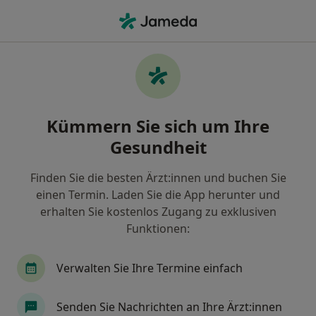
Ha
Hals-Nasen-Ohren-Arzt • Rheinbach, Nordrhein-Westfalen
Filter & Sortierung
Zu Google Maps
Hals-Nasen-Ohren-Arzt in Rheinbach:
Kümmern Sie sich um Ihre
Termin buchen mit jameda
Gesundheit
Finden Sie HNO-Ärzte in Rheinbach und buchen Sie
online ohne zusätzliche Kosten.
Finden Sie die besten Ärzt:innen und buchen Sie
Wie wir die Suchergebnisse sortieren
einen Termin. Laden Sie die App herunter und
erhalten Sie kostenlos Zugang zu exklusiven
Funktionen:
Verwalten Sie Ihre Termine einfach
Senden Sie Nachrichten an Ihre Ärzt:innen