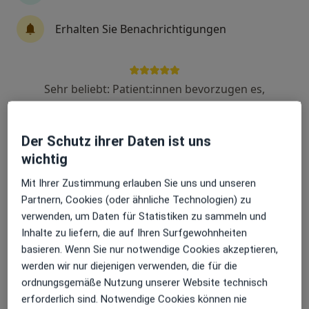
Dr. med. Yasmin Stein
Erhalten Sie Benachrichtigungen
Hals-Nasen-Ohren-Ärztin, Allergologin
26 Bewertungen
Sehr beliebt: Patient:innen bevorzugen es,
Neuer Markt 25, Meckenheim
•
Zu Google Maps
Arzttermine mit der App zu buchen
Praxis Yasmin Stein Fachärztin für HNO-Heilkunde
Dieser Arzt bzw. diese Ärztin bietet keine Online-Terminbuchung an diesem Standort an.
Der Schutz ihrer Daten ist uns
Terminanfrage senden
wichtig
Mit Ihrer Zustimmung erlauben Sie uns und unseren
Partnern, Cookies (oder ähnliche Technologien) zu
verwenden, um Daten für Statistiken zu sammeln und
Inhalte zu liefern, die auf Ihren Surfgewohnheiten
basieren. Wenn Sie nur notwendige Cookies akzeptieren,
werden wir nur diejenigen verwenden, die für die
ordnungsgemäße Nutzung unserer Website technisch
erforderlich sind. Notwendige Cookies können nie