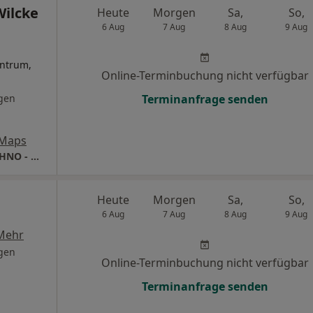
Wilcke
Heute
Morgen
Sa,
So,
6 Aug
7 Aug
8 Aug
9 Aug
ntrum,
Online-Terminbuchung nicht verfügbar
gen
Terminanfrage senden
 Maps
Praxis Dr.med.Christa Wilcke Fachärztin für HNO - Heilkunde
Heute
Morgen
Sa,
So,
6 Aug
7 Aug
8 Aug
9 Aug
Mehr
gen
Online-Terminbuchung nicht verfügbar
Terminanfrage senden