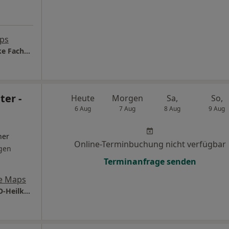
ps
Privatambulanz Prof. Dr.Dr. Thorsten Zehlicke Facharzt für HNO-Heilkunde
ter -
Heute
Morgen
Sa,
So,
6 Aug
7 Aug
8 Aug
9 Aug
ner
Online-Terminbuchung nicht verfügbar
gen
Terminanfrage senden
e Maps
Praxis Dr.med. Jörn Richter Facharzt für HNO-Heilkunde