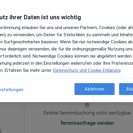
Heute
Morgen
Sa,
So,
6 Aug
7 Aug
8 Aug
9 Aug
tz ihrer Daten ist uns wichtig
Zustimmung erlauben Sie uns und unseren Partnern, Cookies (oder äh
Online-Terminbuchung nicht verfügbar
en) zu verwenden, um Daten für Statistiken zu sammeln und Inhalte 
ren Surfgewohnheiten basieren. Wenn Sie nur notwendige Cookies ak
Terminanfrage senden
 nur diejenigen verwenden, die für die ordnungsgemäße Nutzung uns
s
erforderlich sind. Notwendige Cookies können nie abgelehnt werden.
Praxis Dr.med. Joachim Klee Facharzt für HNO - Heilkunde
mmung jederzeit in den Einstellungen widerrufen oder Ihre Präferenz
en. Erfahren Sie mehr unter
Datenschutz und Cookie Erklärung
ek
Heute
Morgen
Sa,
So,
Ablehnen
Ak
nstellungen
6 Aug
7 Aug
8 Aug
9 Aug
Online-Terminbuchung nicht verfügbar
Terminanfrage senden
s