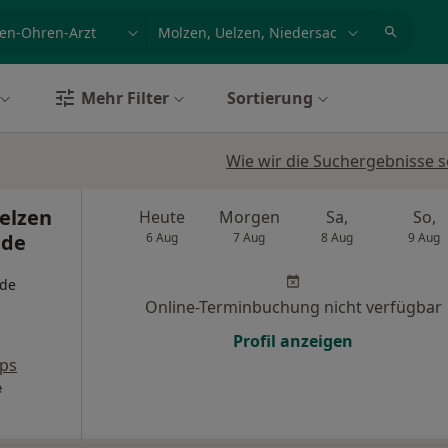
et, Erkrankung, Name
z.B. Berlin
Mehr Filter
Sortierung
Wie wir die Suchergebnisse s
Uelzen
Heute
Morgen
Sa,
So,
nde
6 Aug
7 Aug
8 Aug
9 Aug
nde
Online-Terminbuchung nicht verfügbar
Profil anzeigen
ps
e