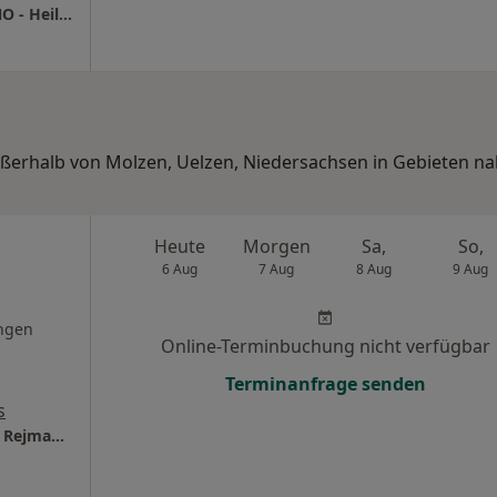
Praxis Dr.med. Joachim Klee Facharzt für HNO - Heilkunde
ußerhalb von Molzen, Uelzen, Niedersachsen in Gebieten na
Heute
Morgen
Sa,
So,
6 Aug
7 Aug
8 Aug
9 Aug
ngen
Online-Terminbuchung nicht verfügbar
Terminanfrage senden
s
HNO Praxis Dres. med. Claudia und Gerhard Rejmanowski Praxis für Selbstzahler und Privatpatienten