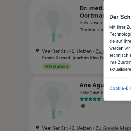
Dr. med. Werner
Oortmann
Der Schu
Hals-Nasen-Ohren-Arzt,
Mit Ihrer 
Chirotherapeut
Technologi
die auf Ih
werden wir
Veerßer Str. 40, Uelzen
•
Zu Google Map
technisch 
Ihre Zusti
Privatpraxis
aktualisier
Ana Aguirre-Fier
Cookie-Ei
Hals-Nasen-Ohren-Ärztin
1 Bewertung
Veerßer Str. 40, Uelzen
•
Zu Google Map