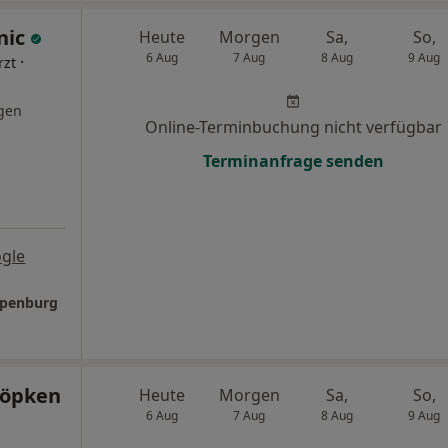
nic
Heute
Morgen
Sa,
So,
6 Aug
7 Aug
8 Aug
9 Aug
·
rzt
gen
Online-Terminbuchung nicht verfügbar
Terminanfrage senden
gle
Apenburg
Töpken
Heute
Morgen
Sa,
So,
6 Aug
7 Aug
8 Aug
9 Aug