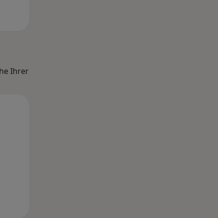
he Ihrer
Mo,
Di,
Mi,
10 Aug
11 Aug
12 Aug