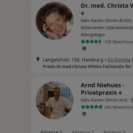
Dr. med. Christa 
Hals-Nasen-Ohren-Ärztin,
Ambulantes Operationsze
Allergologin
168 Bewertun
Langelohstr. 158, Hamburg
•
Zu Google
Arnd Niehues -
Privatpraxis
·
Hals-Nasen-Ohren-Arzt
243 Bewertun
Adresse 1
Adresse 2
Adresse 3