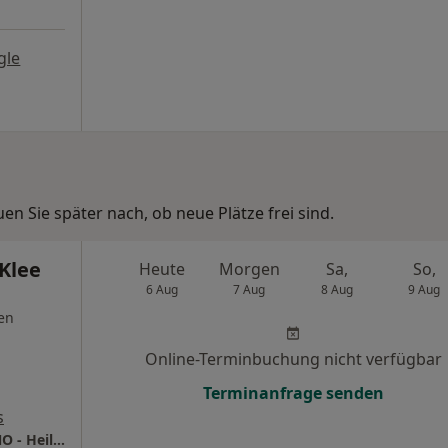
gle
n Sie später nach, ob neue Plätze frei sind.
Klee
Heute
Morgen
Sa,
So,
6 Aug
7 Aug
8 Aug
9 Aug
en
Online-Terminbuchung nicht verfügbar
Terminanfrage senden
s
Praxis Dr.med. Joachim Klee Facharzt für HNO - Heilkunde