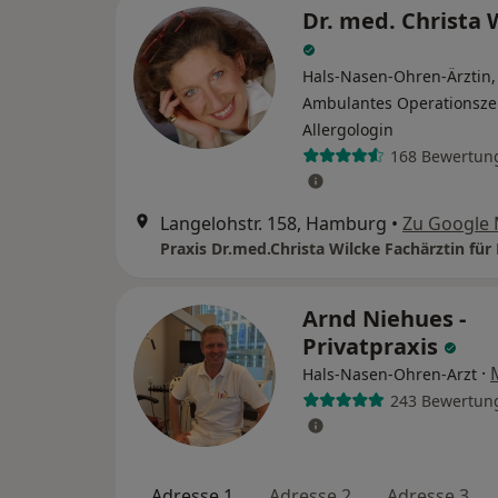
Dr. med. Christa 
Hals-Nasen-Ohren-Ärztin,
Ambulantes Operationsze
Allergologin
168 Bewertun
Langelohstr. 158, Hamburg
•
Zu Google
Arnd Niehues -
Privatpraxis
·
Hals-Nasen-Ohren-Arzt
243 Bewertun
Adresse 1
Adresse 2
Adresse 3