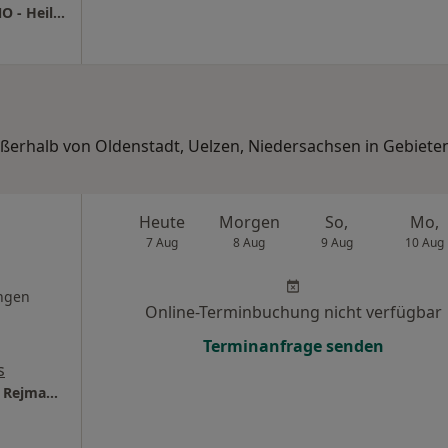
Praxis Dr.med. Joachim Klee Facharzt für HNO - Heilkunde
außerhalb von Oldenstadt, Uelzen, Niedersachsen in Gebiete
Heute
Morgen
So,
Mo,
7 Aug
8 Aug
9 Aug
10 Aug
ngen
Online-Terminbuchung nicht verfügbar
Terminanfrage senden
s
HNO Praxis Dres. med. Claudia und Gerhard Rejmanowski Praxis für Selbstzahler und Privatpatienten