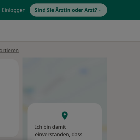
Einloggen
Sind Sie Ärztin oder Arzt?
ortieren
Di,
Mi,
Do,
11 Aug
12 Aug
13 Aug
Ich bin damit
einverstanden, dass