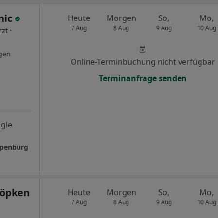
nic
Heute
Morgen
So,
Mo,
7 Aug
8 Aug
9 Aug
10 Aug
·
rzt
gen
Online-Terminbuchung nicht verfügbar
Terminanfrage senden
gle
Apenburg
Töpken
Heute
Morgen
So,
Mo,
7 Aug
8 Aug
9 Aug
10 Aug