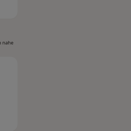
n nahe
Di,
Mi,
Do,
11 Aug
12 Aug
13 Aug