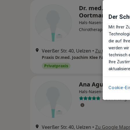
Dr. med. Werner
Oortmann
Der Schu
Hals-Nasen-Ohren-Arzt,
Mit Ihrer 
Chirotherapeut
Technologi
die auf Ih
werden wir
Veerßer Str. 40, Uelzen
•
Zu Google Map
technisch 
Ihre Zusti
Privatpraxis
aktualisier
Ana Aguirre-Fier
Cookie-Ei
Hals-Nasen-Ohren-Ärztin
1 Bewertung
Veerßer Str. 40, Uelzen
•
Zu Google Map