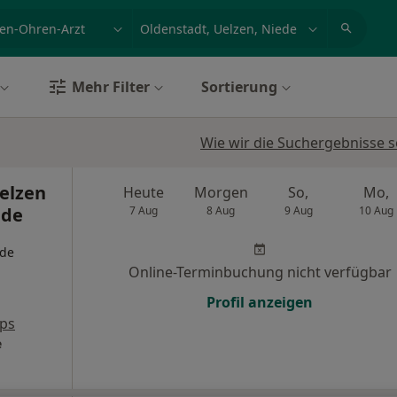
et, Erkrankung, Name
z.B. Berlin
Mehr Filter
Sortierung
Wie wir die Suchergebnisse s
Uelzen
Heute
Morgen
So,
Mo,
nde
7 Aug
8 Aug
9 Aug
10 Aug
nde
Online-Terminbuchung nicht verfügbar
Profil anzeigen
ps
e