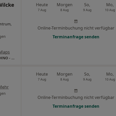
Wilcke
Heute
Morgen
So,
Mo,
7 Aug
8 Aug
9 Aug
10 Aug
ntrum,
Online-Terminbuchung nicht verfügbar
gen
Terminanfrage senden
 Maps
Praxis Dr.med.Christa Wilcke Fachärztin für HNO - Heilkunde
Heute
Morgen
So,
Mo,
7 Aug
8 Aug
9 Aug
10 Aug
Mehr
gen
Online-Terminbuchung nicht verfügbar
Terminanfrage senden