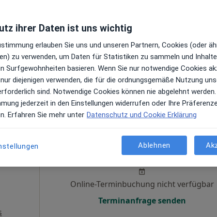
Heute
Morgen
So,
Mo,
7 Aug
8 Aug
9 Aug
10 Aug
tz ihrer Daten ist uns wichtig
Zustimmung erlauben Sie uns und unseren Partnern, Cookies (oder äh
Online-Terminbuchung nicht verfügbar
en) zu verwenden, um Daten für Statistiken zu sammeln und Inhalte 
ren Surfgewohnheiten basieren. Wenn Sie nur notwendige Cookies ak
Terminanfrage senden
 nur diejenigen verwenden, die für die ordnungsgemäße Nutzung uns
s
erforderlich sind. Notwendige Cookies können nie abgelehnt werden.
Praxis Dr.med. Joachim Klee Facharzt für HNO - Heilkunde
mmung jederzeit in den Einstellungen widerrufen oder Ihre Präferenz
en. Erfahren Sie mehr unter
Datenschutz und Cookie Erklärung
ek
Heute
Morgen
So,
Mo,
Ablehnen
Ak
nstellungen
7 Aug
8 Aug
9 Aug
10 Aug
Online-Terminbuchung nicht verfügbar
Terminanfrage senden
s