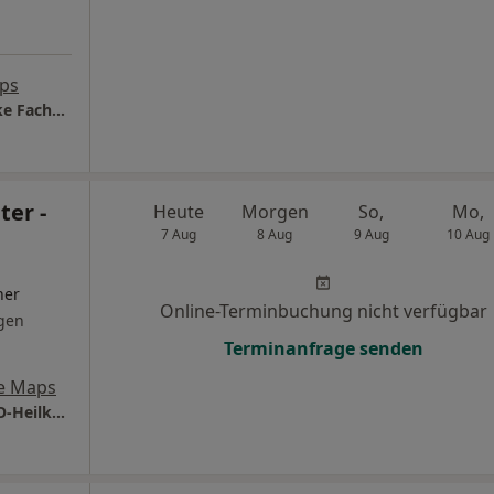
ps
Privatambulanz Prof. Dr.Dr. Thorsten Zehlicke Facharzt für HNO-Heilkunde
ter -
Heute
Morgen
So,
Mo,
7 Aug
8 Aug
9 Aug
10 Aug
ner
Online-Terminbuchung nicht verfügbar
gen
Terminanfrage senden
e Maps
Praxis Dr.med. Jörn Richter Facharzt für HNO-Heilkunde