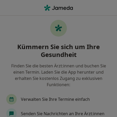
Ha
Hals-Nasen-Ohren-Arzt • Vilsbiburg, Bayern
Filter & Sortierung
Zu Google Maps
Hals-Nasen-Ohren-Arzt in Vilsbiburg:
Kümmern Sie sich um Ihre
Termin buchen mit jameda
Gesundheit
Finden Sie HNO-Ärzte in Vilsbiburg und buchen Sie
online ohne zusätzliche Kosten.
Finden Sie die besten Ärzt:innen und buchen Sie
Wie wir die Suchergebnisse sortieren
einen Termin. Laden Sie die App herunter und
erhalten Sie kostenlos Zugang zu exklusiven
Funktionen:
Verwalten Sie Ihre Termine einfach
Senden Sie Nachrichten an Ihre Ärzt:innen