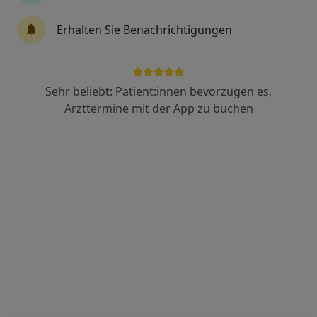
Dr. med. Angelika Uebelhoer
Erhalten Sie Benachrichtigungen
Hals-Nasen-Ohren-Ärztin
20 Bewertungen
Sehr beliebt: Patient:innen bevorzugen es,
Obere Stadt 8, Vilsbiburg
•
Zu Google Maps
Arzttermine mit der App zu buchen
Praxis Dr.med. Angelika Uebelhoer Fachärztin für HNO-Heilkunde
Dieser Arzt bzw. diese Ärztin bietet keine Online-Terminbuchung an diesem Standort an.
Terminanfrage senden