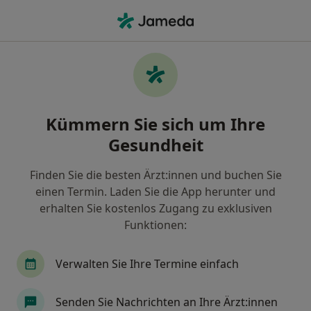
Ha
Handchirurg • Heidkamp, Bergisch Gladbach, Nordrhein-Westfalen
Filter & Sortierung
Zu Google Maps
Handchirurgen in Bergisch Gladbach,
Kümmern Sie sich um Ihre
Heidkamp
Gesundheit
Wie wir die Suchergebnisse sortieren
Finden Sie die besten Ärzt:innen und buchen Sie
einen Termin. Laden Sie die App herunter und
erhalten Sie kostenlos Zugang zu exklusiven
Funktionen:
Verwalten Sie Ihre Termine einfach
Dr. medic Michael Pantazi
Senden Sie Nachrichten an Ihre Ärzt:innen
Handchirurg, Plastischer & Ästhetischer Chirurg