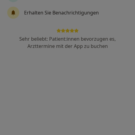
137 Bewertungen
Erhalten Sie Benachrichtigungen
Kalker Hauptstr. 275, Köln
•
Zu Google Maps
Praxisklinik Dr. Pantazi Dres. Andrei-Teodor Pantazi und Michael Pantazi
Sehr beliebt: Patient:innen bevorzugen es,
Dieser Arzt bzw. diese Ärztin bietet keine Online-Terminbuchung an diesem Standort an.
Arzttermine mit der App zu buchen
Terminanfrage senden
Dr. medic Andrei Pantazi
Handchirurg, Plastischer & Ästhetischer Chirurg