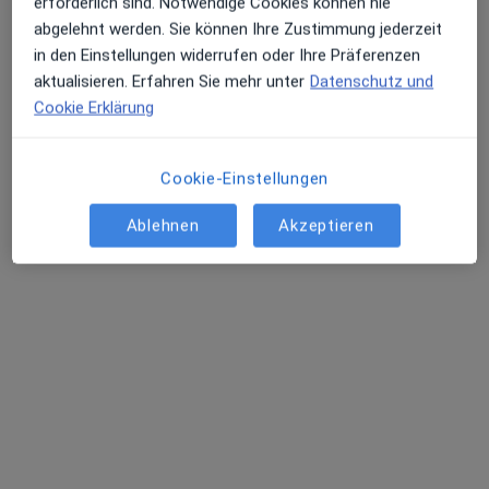
erforderlich sind. Notwendige Cookies können nie
183 Bewertungen
abgelehnt werden. Sie können Ihre Zustimmung jederzeit
in den Einstellungen widerrufen oder Ihre Präferenzen
aktualisieren. Erfahren Sie mehr unter
Datenschutz und
Zu Google
Im Schloßpark 1, Bergisch Gladbach
•
Cookie Erklärung
Maps
Parkklinik Schloss Bensberg Dres. Mark Funke Lutz Kleinschmidt
Dieser Arzt bzw. diese Ärztin bietet keine Online-Terminbuchung an diesem Standort an.
Cookie-Einstellungen
Terminanfrage senden
Ablehnen
Akzeptieren
Dr. med. Lutz Kleinschmidt