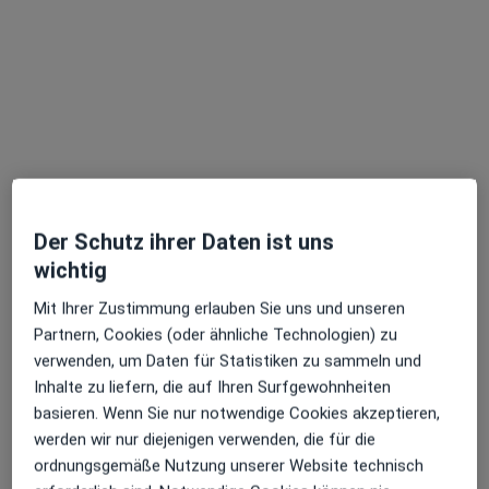
27 Bewertungen
Kalker Hauptstr. 275, Köln
•
Zu Google Maps
Praxisklinik Dr. Pantazi Dres. Andrei-Teodor Pantazi und Michael Pantazi
Dieser Arzt bzw. diese Ärztin bietet keine Online-Terminbuchung an diesem Standort an.
Terminanfrage senden
Der Schutz ihrer Daten ist uns
wichtig
Mit Ihrer Zustimmung erlauben Sie uns und unseren
Partnern, Cookies (oder ähnliche Technologien) zu
verwenden, um Daten für Statistiken zu sammeln und
Inhalte zu liefern, die auf Ihren Surfgewohnheiten
basieren. Wenn Sie nur notwendige Cookies akzeptieren,
Dr. med. Mark Funke
werden wir nur diejenigen verwenden, die für die
Handchirurg, Allgemeinchirurg, Plastischer & Ästhetischer
ordnungsgemäße Nutzung unserer Website technisch
Chirurg