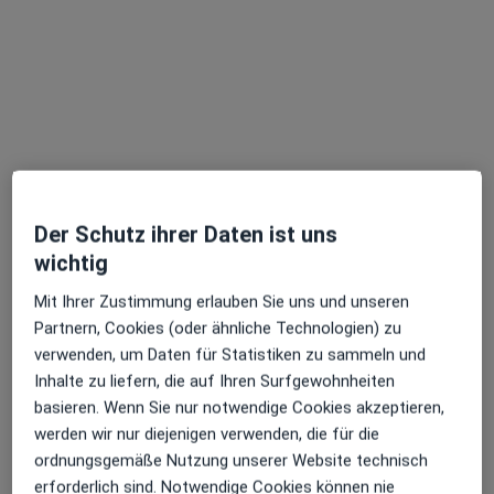
Dr. med. Lutz Kleinschmidt
Handchirurg, Plastischer & Ästhetischer Chirurg
197 Bewertungen
Zu Google
Im Schloßpark 1, Bergisch Gladbach
•
Maps
Parkklinik Schloss Bensberg Dres. Mark Funke Lutz Kleinschmidt
Dieser Arzt bzw. diese Ärztin bietet keine Online-Terminbuchung an diesem Standort an.
Der Schutz ihrer Daten ist uns
wichtig
Terminanfrage senden
Mit Ihrer Zustimmung erlauben Sie uns und unseren
Partnern, Cookies (oder ähnliche Technologien) zu
verwenden, um Daten für Statistiken zu sammeln und
Inhalte zu liefern, die auf Ihren Surfgewohnheiten
basieren. Wenn Sie nur notwendige Cookies akzeptieren,
werden wir nur diejenigen verwenden, die für die
ordnungsgemäße Nutzung unserer Website technisch
erforderlich sind. Notwendige Cookies können nie