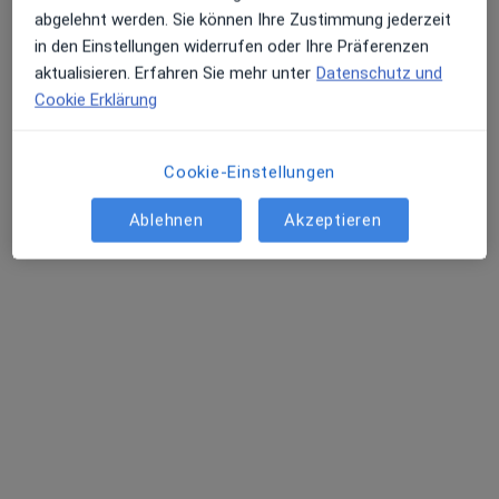
Dr. med. Timo A. Spanholtz
abgelehnt werden. Sie können Ihre Zustimmung jederzeit
in den Einstellungen widerrufen oder Ihre Präferenzen
Handchirurg, Plastischer & Ästhetischer Chirurg
aktualisieren. Erfahren Sie mehr unter
Datenschutz und
192 Bewertungen
Cookie Erklärung
Zu Google
Kölner Str. 57 a, Bergisch Gladbach
•
Maps
Cookie-Einstellungen
K61 Praxisklinik am Rosengarten GmbH
Ablehnen
Akzeptieren
Privatpraxis
Dieser Arzt bzw. diese Ärztin bietet keine Online-Terminbuchung an diesem Standort an.
Terminanfrage senden