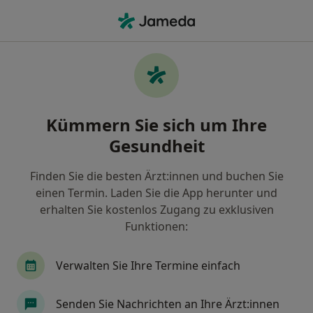
Ha
Handchirurg • Schildgen, Bergisch Gladbach, Nordrhein-Westfalen
Filter & Sortierung
Zu Google Maps
Handchirurgen in Bergisch Gladbach,
Kümmern Sie sich um Ihre
Schildgen
Gesundheit
Wie wir die Suchergebnisse sortieren
Finden Sie die besten Ärzt:innen und buchen Sie
einen Termin. Laden Sie die App herunter und
erhalten Sie kostenlos Zugang zu exklusiven
Funktionen:
Verwalten Sie Ihre Termine einfach
Dr. med. Mark Funke
Senden Sie Nachrichten an Ihre Ärzt:innen
Handchirurg, Allgemeinchirurg, Plastischer & Ästhetischer