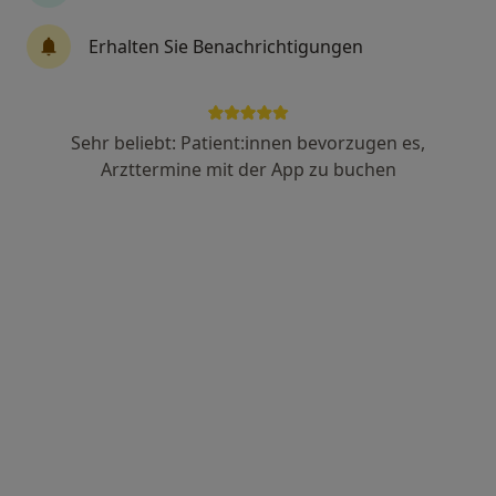
Chirurg
Erhalten Sie Benachrichtigungen
183 Bewertungen
Zu Google
Im Schloßpark 1, Bergisch Gladbach
•
Sehr beliebt: Patient:innen bevorzugen es,
Maps
Arzttermine mit der App zu buchen
Parkklinik Schloss Bensberg Dres. Mark Funke Lutz Kleinschmidt
Dieser Arzt bzw. diese Ärztin bietet keine Online-Terminbuchung an diesem Standort an.
Terminanfrage senden