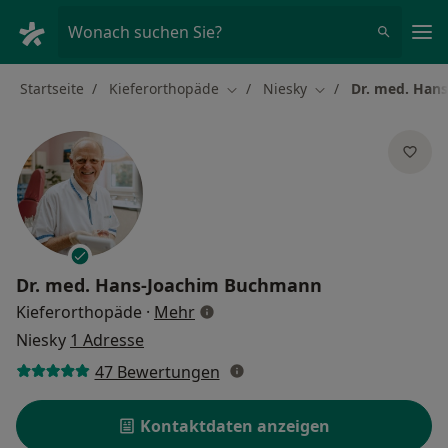
Ha
Wonach suchen Sie?
Startseite
Kieferorthopäde
Niesky
Dr. med. Han
Stadt ändern
Stadt ändern
Dr. med.
Hans-Joachim Buchmann
über Spezialisierungen
Kieferorthopäde
·
Mehr
Niesky
1 Adresse
47 Bewertungen
Kontaktdaten anzeigen