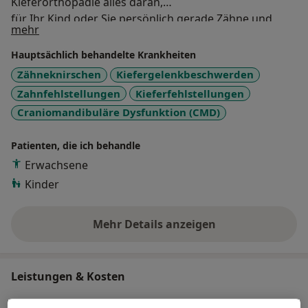
Kieferorthopädie alles daran,
für Ihr Kind oder Sie persönlich gerade Zähne und
Über mich
mehr
einen korrekten Biss
einzustellen - vertrauensvoll und mit dem nötigen
Hauptsächlich behandelte Krankheiten
Fingerspitzengefühl.
Zähneknirschen
Kiefergelenkbeschwerden
Zahnfehlstellungen
Kieferfehlstellungen
Craniomandibuläre Dysfunktion (CMD)
Patienten, die ich behandle
Erwachsene
Kinder
Mehr Details anzeigen
über Erfahrungen
Leistungen & Kosten
Andere Leistungen