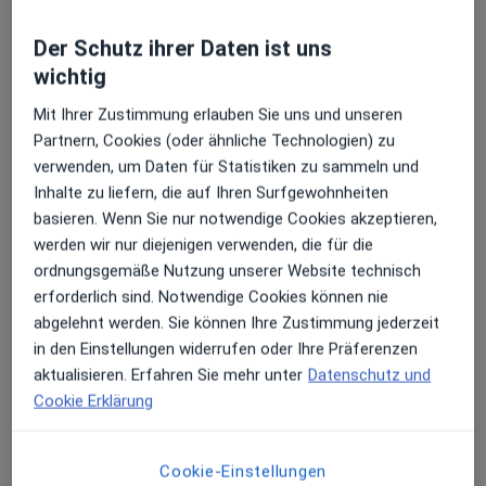
Behandlung von Kiefergelenkbeschwerden
Der Schutz ihrer Daten ist uns
wichtig
Kieferorthopädie (Beratung)
Mit Ihrer Zustimmung erlauben Sie uns und unseren
Kieferorthopädie (Erstuntersuchung)
Partnern, Cookies (oder ähnliche Technologien) zu
Kieferorthopädie (Kontrolle)
verwenden, um Daten für Statistiken zu sammeln und
Inhalte zu liefern, die auf Ihren Surfgewohnheiten
Kieferorthopädie Kinder&Jugendliche
basieren. Wenn Sie nur notwendige Cookies akzeptieren,
werden wir nur diejenigen verwenden, die für die
Kieferorthopädische Untersuchung Erwachsene
ordnungsgemäße Nutzung unserer Website technisch
erforderlich sind. Notwendige Cookies können nie
Kontrolle Zahnspange
abgelehnt werden. Sie können Ihre Zustimmung jederzeit
Lockere Zahnspange
in den Einstellungen widerrufen oder Ihre Präferenzen
aktualisieren. Erfahren Sie mehr unter
Datenschutz und
Retainer
Cookie Erklärung
Zahnspange
Cookie-Einstellungen
Zweitmeinung