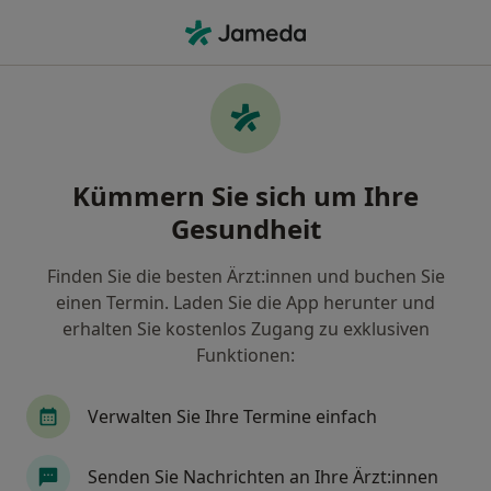
Ha
Hausarzt • Offenbach am Main, Hessen
Filter & Sortierung
Zu Google Maps
Hausarzt in Offenbach am Main: Termin
Kümmern Sie sich um Ihre
buchen mit jameda
Gesundheit
Finden Sie Hausärzte in Offenbach am Main und
buchen Sie online ohne zusätzliche Kosten.
Finden Sie die besten Ärzt:innen und buchen Sie
Wie wir die Suchergebnisse sortieren
einen Termin. Laden Sie die App herunter und
erhalten Sie kostenlos Zugang zu exklusiven
Funktionen:
Verwalten Sie Ihre Termine einfach
Senden Sie Nachrichten an Ihre Ärzt:innen