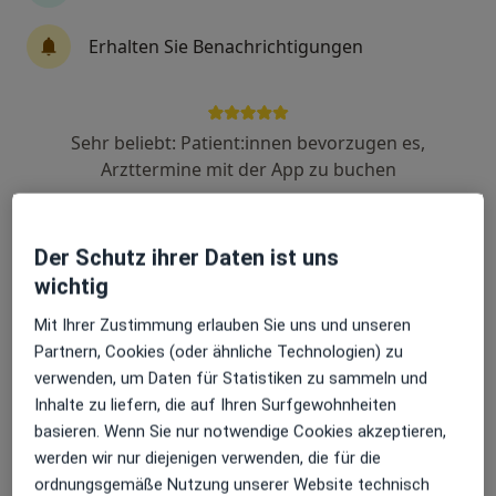
Dr. med. Ilja Kleiman
Erhalten Sie Benachrichtigungen
·
Mehr
Hausarzt, Allgemeinmediziner, Notfallmediziner
164 Bewertungen
Sehr beliebt: Patient:innen bevorzugen es,
Hedderichstr. 55-57, Frankfurt
•
Zu Google Maps
Arzttermine mit der App zu buchen
CONSILIO Haus- und Fachärzte-Team Praxis Dr.med. Ilja Kleiman Facharzt für Allgemeinmedizin
Privatpraxis
Dieser Arzt bzw. diese Ärztin bietet keine Online-Terminbuchung an diesem Standort an.
Der Schutz ihrer Daten ist uns
wichtig
Terminanfrage senden
Mit Ihrer Zustimmung erlauben Sie uns und unseren
Partnern, Cookies (oder ähnliche Technologien) zu
verwenden, um Daten für Statistiken zu sammeln und
Inhalte zu liefern, die auf Ihren Surfgewohnheiten
basieren. Wenn Sie nur notwendige Cookies akzeptieren,
werden wir nur diejenigen verwenden, die für die
ordnungsgemäße Nutzung unserer Website technisch