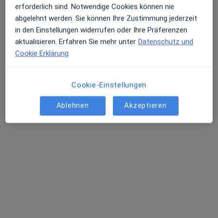
erforderlich sind. Notwendige Cookies können nie
Dr. med. Sajjad Soltani
abgelehnt werden. Sie können Ihre Zustimmung jederzeit
in den Einstellungen widerrufen oder Ihre Präferenzen
Hausarzt, Internist, Kardiologe
aktualisieren. Erfahren Sie mehr unter
Datenschutz und
106 Bewertungen
Cookie Erklärung
Zu Google
Marienstr. 107, Offenbach am Main
•
Maps
Cookie-Einstellungen
Praxis Dr.med. Sajjad Soltani Facharzt für Innere Medizin und Kardiologie
Ablehnen
Akzeptieren
Dieser Arzt bzw. diese Ärztin bietet keine Online-Terminbuchung an diesem Standort an.
Terminanfrage senden
Ärzte und Heilberufler verfügbar
Diese Ärzte und Heilberufler befinden sich
außerhalb von Offenbach am Main, Hessen in
Gebieten nahe Ihrer Suche.