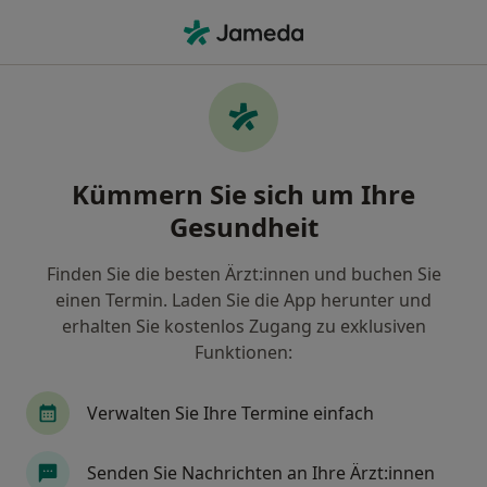
Ha
Hautarzt (Dermatologe) • Loch, Rheinbach, Nordrhein-Westfalen
Filter & Sortierung
Zu Google Maps
Hautärzte (Dermatologen) in Rheinbach,
Kümmern Sie sich um Ihre
Loch
Gesundheit
Wie wir die Suchergebnisse sortieren
Finden Sie die besten Ärzt:innen und buchen Sie
einen Termin. Laden Sie die App herunter und
erhalten Sie kostenlos Zugang zu exklusiven
Funktionen:
Verwalten Sie Ihre Termine einfach
Anzeige
Senden Sie Nachrichten an Ihre Ärzt:innen