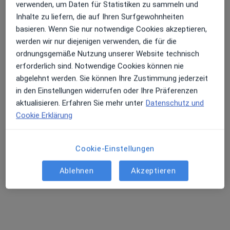
verwenden, um Daten für Statistiken zu sammeln und
Inhalte zu liefern, die auf Ihren Surfgewohnheiten
basieren. Wenn Sie nur notwendige Cookies akzeptieren,
werden wir nur diejenigen verwenden, die für die
ordnungsgemäße Nutzung unserer Website technisch
erforderlich sind. Notwendige Cookies können nie
abgelehnt werden. Sie können Ihre Zustimmung jederzeit
in den Einstellungen widerrufen oder Ihre Präferenzen
Marta Maria Berger
aktualisieren. Erfahren Sie mehr unter
Datenschutz und
Hautärztin (Dermatologin), Venerologin
Cookie Erklärung
103 Bewertungen
Cookie-Einstellungen
Dieser Arzt bzw. diese Ärztin bietet keine Online-Terminbuchung an diesem Standort an.
Ablehnen
Akzeptieren
Terminanfrage senden