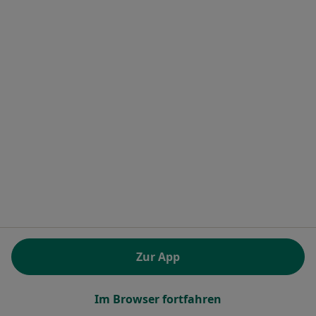
Monika Deges
Hautärztin (Dermatologin), Akupunkteurin
Zu Google
Gottfried-Disse-Str. 42, Euskirchen
•
Maps
Dr.med. Christina Huerkamp und Andrea Schuster
Dieser Arzt bzw. diese Ärztin bietet keine Online-Terminbuchung an diesem Standort an.
Terminanfrage senden
Zur App
Im Browser fortfahren