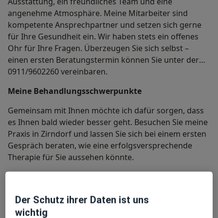
Ausstattung, ein freundliches Team und eine
angenehme Atmosphäre. Meine Mitarbeiter sind
kompetente Ansprechpartner und setzen sich gerne
für Ihre Gesundheit ein. Wir haben stets ein offenes
Ohr für Ihre Fragen. Überzeugen Sie sich selbst –
einen ersten Beratungstermin können Sie unter der
0911/9602260 vereinbaren.
Meine Behandlungs­schwerpunkte
Gemeinsam mit Ihnen möchte ich dafür sorgen, dass
es Ihnen bald wieder besser geht. Besuchen Sie meine
Praxis in Zirndorf und lassen Sie sich bei einem ersten
Gespräch beraten, wie eine erfolgsversprechende
Therapie für Sie aussehen könnte.
Meine Praxis und mein Team
Der Schutz ihrer Daten ist uns
Ich freue mich, wenn meine Patienten gerne in meine
wichtig