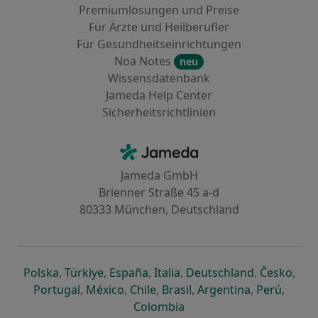
Premiumlösungen und Preise
Für Ärzte und Heilberufler
Für Gesundheitseinrichtungen
Noa Notes
neu
Wissensdatenbank
Jameda Help Center
Sicherheitsrichtlinien
Kontakt
Jameda - Startseite
Jameda GmbH
Brienner Straße 45 a-d
80333 München, Deutschland
öffnet in einer neuen Registerkarte
öffnet in einer neuen Registerkarte
öffnet in einer neuen Registerk
öffnet in einer neuen Reg
öffnet in ei
öffn
Polska
,
Türkiye
,
España
,
Italia
,
Deutschland
,
Česko
,
öffnet in einer neuen Registerkarte
öffnet in einer neuen Registerkarte
öffnet in einer neuen Register
öffnet in einer neuen R
öffnet in ei
öffnet
Portugal
,
México
,
Chile
,
Brasil
,
Argentina
,
Perú
,
öffnet in einer neuen Re
Colombia