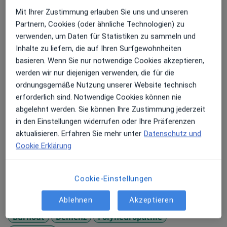
Praxis in Zirndorf kommen. Mein Team und ich legen
Mit Ihrer Zustimmung erlauben Sie uns und unseren
viel Wert auf einen freundlichen und vertrauensvollen
Partnern, Cookies (oder ähnliche Technologien) zu
Umgang - denn Sie sollen sich gut bei uns aufgehoben
verwenden, um Daten für Statistiken zu sammeln und
fühlen.
Inhalte zu liefern, die auf Ihren Surfgewohnheiten
basieren. Wenn Sie nur notwendige Cookies akzeptieren,
Mein weiteres Leistungs­spektrum
werden wir nur diejenigen verwenden, die für die
ordnungsgemäße Nutzung unserer Website technisch
In meiner Praxis in Zirndorf behandle ich
erforderlich sind. Notwendige Cookies können nie
neurologische Erkrankungen und psychosomatische
abgelehnt werden. Sie können Ihre Zustimmung jederzeit
Beschwerden. Mein ärztliches Angebot reicht dabei
in den Einstellungen widerrufen oder Ihre Präferenzen
von der Diagnostik bis hin zur persönlichen Betreuung
aktualisieren. Erfahren Sie mehr unter
Datenschutz und
vor und nach der Therapie. Sie würden gerne mehr
Cookie Erklärung
erfahren? Kommen Sie in meiner Praxis in der Karlstr. 2
vorbei und lernen Sie mein Team und mich persönlich
kennen – ich freuen mich auf Ihren Besuch!
Cookie-Einstellungen
Über mich
mehr
Ablehnen
Akzeptieren
Hauptsächlich behandelte Krankheiten
Burnout
Demenz
Polyneuropathie