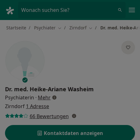
Ha
Wonach suchen Sie?
Startseite
Psychiater
Zirndorf
Dr. med. Heike-A
Stadt ändern
Stadt ändern
Dr. med.
Heike-Ariane Washeim
über Spezialisierungen
Psychiaterin
·
Mehr
Zirndorf
1 Adresse
66 Bewertungen
Kontaktdaten anzeigen