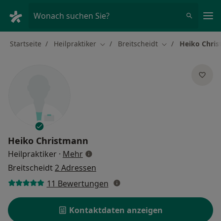
Ha
Wonach suchen Sie?
Startseite
Heilpraktiker
Breitscheidt
Heiko Chri
Stadt ändern
Stadt ändern
Heiko Christmann
über Spezialisierungen
Heilpraktiker
·
Mehr
Breitscheidt
2 Adressen
11 Bewertungen
Kontaktdaten anzeigen