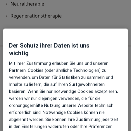
Neuraltherapie
Regenerationstherapie
Wie funktioniert die Preisbildung?
Der Schutz ihrer Daten ist uns
wichtig
Praxen (2)
Mit Ihrer Zustimmung erlauben Sie uns und unseren
Adresse 1
Adresse 2
Partnern, Cookies (oder ähnliche Technologien) zu
verwenden, um Daten für Statistiken zu sammeln und
Inhalte zu liefern, die auf Ihren Surfgewohnheiten
Praxis Heiko Christmann Heilpraktiker
basieren. Wenn Sie nur notwendige Cookies akzeptieren,
Parkstr. 3,
57539
Breitscheidt
werden wir nur diejenigen verwenden, die für die
ordnungsgemäße Nutzung unserer Website technisch
erforderlich sind. Notwendige Cookies können nie
Zu Google Maps
öffnet in einer neuen Registe
abgelehnt werden. Sie können Ihre Zustimmung jederzeit
in den Einstellungen widerrufen oder Ihre Präferenzen