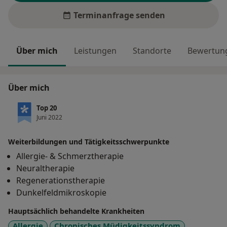
Terminanfrage senden
Über mich
Leistungen
Standorte
Bewertung
Über mich
Top 20
Juni 2022
Weiterbildungen und Tätigkeitsschwerpunkte
Allergie- & Schmerztherapie
Neuraltherapie
Regenerationstherapie
Dunkelfeldmikroskopie
Hauptsächlich behandelte Krankheiten
Allergie
Chronisches Müdigkeitssyndrom