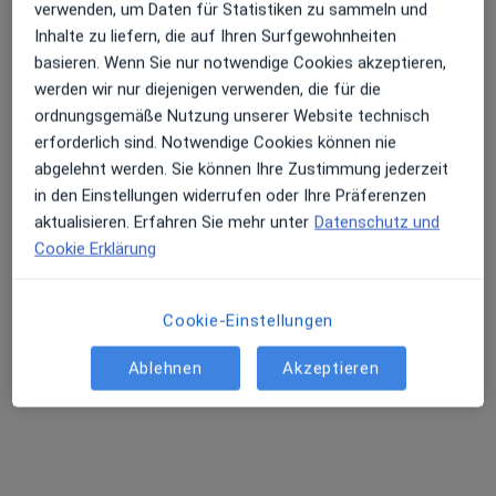
verwenden, um Daten für Statistiken zu sammeln und
Inhalte zu liefern, die auf Ihren Surfgewohnheiten
basieren. Wenn Sie nur notwendige Cookies akzeptieren,
Adresse
Videosprechstunde
werden wir nur diejenigen verwenden, die für die
ordnungsgemäße Nutzung unserer Website technisch
Celler Str. 32, Braunschweig
•
Zu Google Maps
erforderlich sind. Notwendige Cookies können nie
Praxis Andreas Burgdorf Heilpraktiker
abgelehnt werden. Sie können Ihre Zustimmung jederzeit
Privatpraxis
in den Einstellungen widerrufen oder Ihre Präferenzen
aktualisieren. Erfahren Sie mehr unter
Datenschutz und
Dieser Arzt bzw. diese Ärztin bietet keine Online-Terminbuchung an diesem Standort an.
Cookie Erklärung
Terminanfrage senden
Cookie-Einstellungen
Ablehnen
Akzeptieren