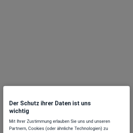
Hegebläch 27, Hannover
•
Zu Google Maps
Olaf Vollmer und Sabine Gotthardt
Privatpraxis
Dieser Arzt bzw. diese Ärztin bietet keine Online-Terminbuchung an diesem Standort an.
Terminanfrage senden
Der Schutz ihrer Daten ist uns
wichtig
Andreas Burgdorf
Mit Ihrer Zustimmung erlauben Sie uns und unseren
·
Mehr
Heilpraktiker
Partnern, Cookies (oder ähnliche Technologien) zu
169 Bewertungen