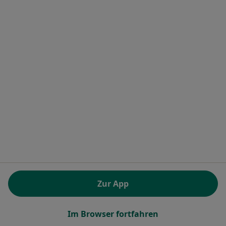
Jesko Haberlag
Heilpraktiker
Zu Google
Rudolf-Breitscheid-Str 4, Ilsenburg
•
Maps
Praxis Jesko Haberlag Heilpraktiker
Dieser Arzt bzw. diese Ärztin bietet keine Online-Terminbuchung an diesem Standort an.
Zur App
Terminanfrage senden
Im Browser fortfahren
1
2