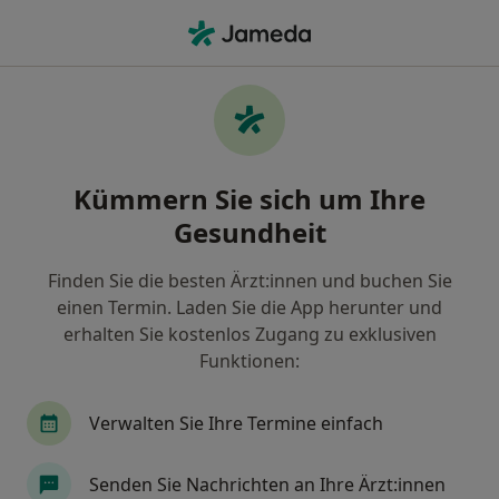
Ha
Heilpraktiker • Bad Harzburg, Niedersachsen
Filter & Sortierung
Zu Google Maps
Heilpraktiker in Bad Harzburg: Termin
Kümmern Sie sich um Ihre
buchen mit jameda
Gesundheit
Finden Sie Heilpraktiker in Bad Harzburg und
buchen Sie online ohne zusätzliche Kosten.
Finden Sie die besten Ärzt:innen und buchen Sie
Wie wir die Suchergebnisse sortieren
einen Termin. Laden Sie die App herunter und
erhalten Sie kostenlos Zugang zu exklusiven
Funktionen:
Verwalten Sie Ihre Termine einfach
Senden Sie Nachrichten an Ihre Ärzt:innen