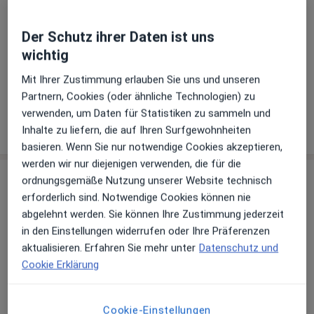
Verfügbarkeit
Dr. med. Holger Koppe bietet an diesem Standort
über Jameda keine Online-Terminbuchung an
Der Schutz ihrer Daten ist uns
wichtig
Telefonnummer
Mit Ihrer Zustimmung erlauben Sie uns und unseren
04421 98...
Telefonnummer anzeigen
Partnern, Cookies (oder ähnliche Technologien) zu
verwenden, um Daten für Statistiken zu sammeln und
Mehr Details anzeigen
Inhalte zu liefern, die auf Ihren Surfgewohnheiten
über die Adresse
basieren. Wenn Sie nur notwendige Cookies akzeptieren,
werden wir nur diejenigen verwenden, die für die
ordnungsgemäße Nutzung unserer Website technisch
Erfahrungen
erforderlich sind. Notwendige Cookies können nie
abgelehnt werden. Sie können Ihre Zustimmung jederzeit
Bewerten
in den Einstellungen widerrufen oder Ihre Präferenzen
aktualisieren. Erfahren Sie mehr unter
Datenschutz und
Cookie Erklärung
10 Bewertungen
Cookie-Einstellungen