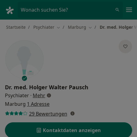
Ha
Wonach suchen Sie?
Startseite
Psychiater
Marburg
Dr. med. Holger 
Stadt ändern
Stadt ändern
Dr. med.
Holger Walter Pausch
über Spezialisierungen
Psychiater
·
Mehr
Marburg
1 Adresse
29 Bewertungen
Kontaktdaten anzeigen