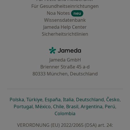
Für Gesundheitseinrichtungen
Noa Notes
neu
Wissensdatenbank
Jameda Help Center
Sicherheitsrichtlinien
Kontakt
Jameda - Startseite
Jameda GmbH
Brienner Straße 45 a-d
80333 München, Deutschland
öffnet in einer neuen Registerkarte
öffnet in einer neuen Registerkarte
öffnet in einer neuen Registerk
öffnet in einer neuen Reg
öffnet in ei
öffn
Polska
,
Türkiye
,
España
,
Italia
,
Deutschland
,
Česko
,
öffnet in einer neuen Registerkarte
öffnet in einer neuen Registerkarte
öffnet in einer neuen Register
öffnet in einer neuen R
öffnet in ei
öffnet
Portugal
,
México
,
Chile
,
Brasil
,
Argentina
,
Perú
,
öffnet in einer neuen Re
Colombia
VERORDNUNG (EU) 2022/2065 (DSA) art. 24: