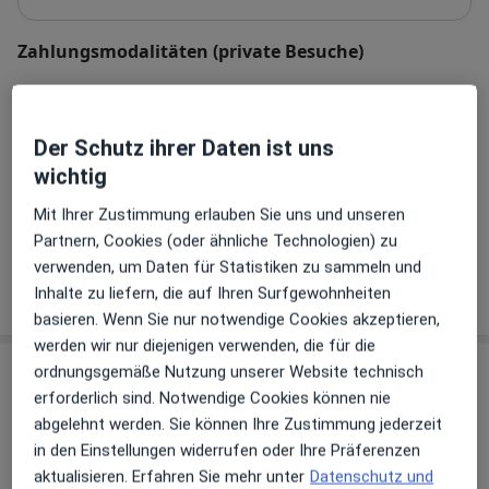
Zahlungsmodalitäten (private Besuche)
Akzeptierte Versicherungen
Details
Der Schutz ihrer Daten ist uns
Telefonnummer
wichtig
06421...
Telefonnummer anzeigen
Mit Ihrer Zustimmung erlauben Sie uns und unseren
06421...
Telefonnummer anzeigen
Partnern, Cookies (oder ähnliche Technologien) zu
verwenden, um Daten für Statistiken zu sammeln und
Mehr Details anzeigen
Inhalte zu liefern, die auf Ihren Surfgewohnheiten
über die Adresse
basieren. Wenn Sie nur notwendige Cookies akzeptieren,
werden wir nur diejenigen verwenden, die für die
ordnungsgemäße Nutzung unserer Website technisch
Erfahrungen
erforderlich sind. Notwendige Cookies können nie
abgelehnt werden. Sie können Ihre Zustimmung jederzeit
Bewerten
in den Einstellungen widerrufen oder Ihre Präferenzen
aktualisieren. Erfahren Sie mehr unter
Datenschutz und