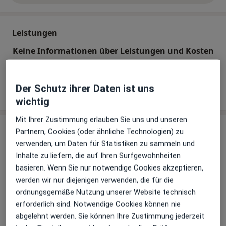
Leistungen
Keine Informationen über Leistungen und Kosten
Auf diesem Profil wurden noch keine Informationen
über Leistungen hinzugefügt.
Der Schutz ihrer Daten ist uns
wichtig
Mit Ihrer Zustimmung erlauben Sie uns und unseren
Praxis
Partnern, Cookies (oder ähnliche Technologien) zu
verwenden, um Daten für Statistiken zu sammeln und
Praxis Inna Kisseleff Kinder- und
Inhalte zu liefern, die auf Ihren Surfgewohnheiten
Jugendlichenpsychotherapeutin
basieren. Wenn Sie nur notwendige Cookies akzeptieren,
Louisenstr. 67,
61348
Bad Homburg
werden wir nur diejenigen verwenden, die für die
Privatpraxis
ordnungsgemäße Nutzung unserer Website technisch
erforderlich sind. Notwendige Cookies können nie
abgelehnt werden. Sie können Ihre Zustimmung jederzeit
Zu Google Maps