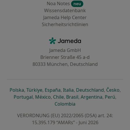
Noa Notes
neu
Wissensdatenbank
Jameda Help Center
Sicherheitsrichtlinien
Kontakt
Jameda - Startseite
Jameda GmbH
Brienner Straße 45 a-d
80333 München, Deutschland
öffnet in einer neuen Registerkarte
öffnet in einer neuen Registerkarte
öffnet in einer neuen Registerk
öffnet in einer neuen Reg
öffnet in ei
öffn
Polska
,
Türkiye
,
España
,
Italia
,
Deutschland
,
Česko
,
öffnet in einer neuen Registerkarte
öffnet in einer neuen Registerkarte
öffnet in einer neuen Register
öffnet in einer neuen R
öffnet in ei
öffnet
Portugal
,
México
,
Chile
,
Brasil
,
Argentina
,
Perú
,
öffnet in einer neuen Re
Colombia
VERORDNUNG (EU) 2022/2065 (DSA) art. 24:
15.395.179 “AMARs” - Juni 2026