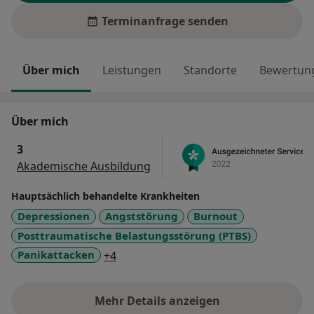
Terminanfrage senden
Über mich
Leistungen
Standorte
Bewertung
Über mich
3
Akademische Ausbildung
Hauptsächlich behandelte Krankheiten
Depressionen
Angststörung
Burnout
Posttraumatische Belastungsstörung (PTBS)
a11y_sr_more_diseases
Panikattacken
+4
Mehr Details anzeigen
über Erfahrungen