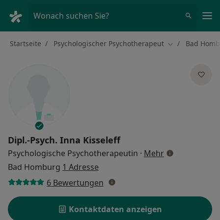
Ha
Wonach suchen Sie?
Startseite
Psychologischer Psychotherapeut
Bad Homb
Stadt ändern
Dipl.-Psych.
Inna Kisseleff
über Spezialis
Psychologische Psychotherapeutin
·
Mehr
Bad Homburg
1 Adresse
6 Bewertungen
Kontaktdaten anzeigen