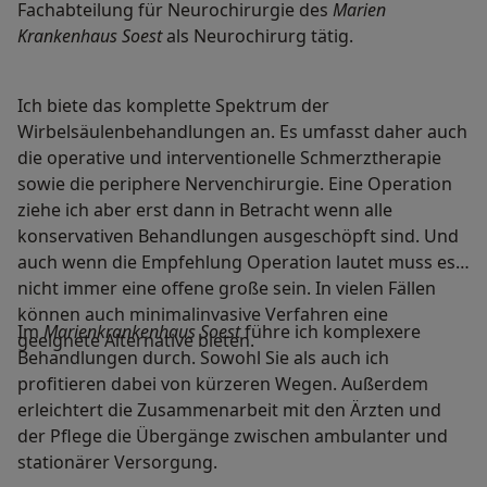
Fachabteilung für Neurochirurgie des
Marien
Krankenhaus Soest
als Neurochirurg tätig.
Ich biete das komplette Spektrum der
Wirbelsäulenbehandlungen an. Es umfasst daher auch
die operative und interventionelle Schmerztherapie
sowie die periphere Nervenchirurgie. Eine Operation
ziehe ich aber erst dann in Betracht wenn alle
konservativen Behandlungen ausgeschöpft sind. Und
auch wenn die Empfehlung Operation lautet muss es
nicht immer eine offene große sein. In vielen Fällen
können auch minimalinvasive Verfahren eine
Im
Marienkrankenhaus Soest
führe ich komplexere
geeignete Alternative bieten.
Behandlungen durch. Sowohl Sie als auch ich
profitieren dabei von kürzeren Wegen. Außerdem
erleichtert die Zusammenarbeit mit den Ärzten und
der Pflege die Übergänge zwischen ambulanter und
stationärer Versorgung.