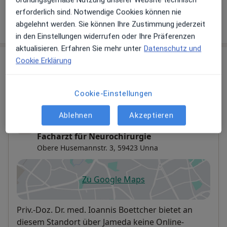
erforderlich sind. Notwendige Cookies können nie
Wie funktioniert die Preisbildung?
abgelehnt werden. Sie können Ihre Zustimmung jederzeit
in den Einstellungen widerrufen oder Ihre Präferenzen
aktualisieren. Erfahren Sie mehr unter
Datenschutz und
Praxen (2)
Cookie Erklärung
Adresse 1
Adresse 2
Cookie-Einstellungen
Ablehnen
Akzeptieren
Praxis PD Dr.med. Ioannis Boettcher
Facharzt für Neurochirurgie
Obere Husemannstr. 3,
59423
Unna
Zu Google Maps
öffnet in einer neuen Registe
Verfügbarkeit
Priv.-Doz. Dr. med. Ioannis Boettcher bietet an
diesem Standort über Jameda keine Online-