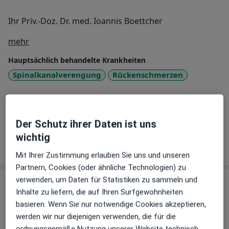
Ihr Priv.-Doz. Dr. med. Ioannis Boettcher
Über mich
mehr
Hauptsächlich behandelte Krankheiten
Spinalkanalverengung
Rückenschmerzen
Konsultationsformate
Persönlich
Standorte anzeigen (2)
Der Schutz ihrer Daten ist uns
wichtig
Mehr Details anzeigen
über Erfahrungen
Mit Ihrer Zustimmung erlauben Sie uns und unseren
Partnern, Cookies (oder ähnliche Technologien) zu
verwenden, um Daten für Statistiken zu sammeln und
Leistungen & Kosten
Inhalte zu liefern, die auf Ihren Surfgewohnheiten
basieren. Wenn Sie nur notwendige Cookies akzeptieren,
Andere Leistungen
werden wir nur diejenigen verwenden, die für die
Schmerztherapie
ordnungsgemäße Nutzung unserer Website technisch