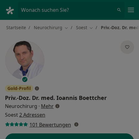
Ha
Wonach suchen Sie?
Startseite
Neurochirurg
Soest
Priv.-Doz. Dr. me
Stadt ändern
Stadt ändern
Gold-Profil
Priv.-Doz. Dr. med.
Ioannis Boettcher
über Spezialisierungen
Neurochirurg
·
Mehr
Soest
2 Adressen
101 Bewertungen