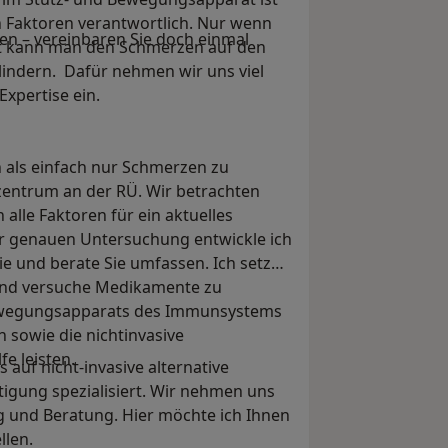
 Faktoren verantwortlich. Nur wenn
en – vereinbaren Sie doch einmal
t kann man den Schmerzen auf den
indern. Dafür nehmen wir uns viel
Expertise ein.
n als einfach nur Schmerzen zu
zentrum an der RÜ. Wir betrachten
alle Faktoren für ein aktuelles
er genauen Untersuchung entwickle ich
ie und berate Sie umfassen. Ich setze
 und versuche Medikamente zu
Bewegungsapparats des Immunsystems
sowie die nichtinvasive
fe leisten.
auf nicht-invasive alternative
gung spezialisiert. Wir nehmen uns
ng und Beratung. Hier möchte ich Ihnen
llen.