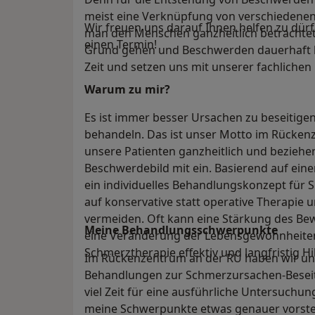
meist eine Verknüpfung von verschiedenen
Wir freuen uns darauf Ihnen helfen zu dürf
man den Menschen ganzheitlich betrachte
einen Termin!
Grund gehen und Beschwerden dauerhaft l
Zeit und setzen uns mit unserer fachlichen 
Warum zu mir?
Es ist immer besser Ursachen zu beseitige
behandeln. Das ist unser Motto im Rücken
unsere Patienten ganzheitlich und beziehen 
Beschwerdebild mit ein. Basierend auf ein
ein individuelles Behandlungskonzept für S
auf konservative statt operative Therapie
vermeiden. Oft kann eine Stärkung des 
Meine Behandlungs­schwerpunkte
eine Veränderung der Lebensgewohnheiten 
Schmerztherapie effektiv und langfristig Hil
Im Rückenzentrum an der RÜ haben wir uns 
Behandlungen zur Schmerzursachen-Beseiti
viel Zeit für eine ausführliche Untersuchu
meine Schwerpunkte etwas genauer vorste