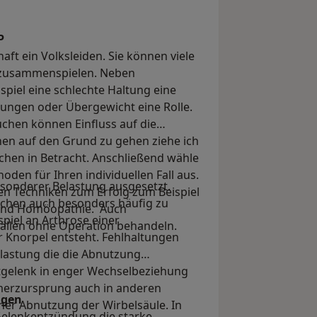
P
ft ein Volksleiden. Sie können viele
 zusammenspielen. Neben
piel eine schlechte Haltung eine
ngen oder Übergewicht eine Rolle.
hen können Einfluss auf die
en auf den Grund zu gehen ziehe ich
hen in Betracht. Anschließend wähle
den für Ihren individuellen Fall aus.
esonderer Belastung ausgesetzt.
en Techniken zum Erfolg zum Beispiel
chen auch besonders häufig zu
und Homöopathie. Auch
piel an Arthrose einer
 Fällen ohne Operation behandeln.
 Knorpel entsteht. Fehlhaltungen
lastung die die Abnutzung
tgelenk in enger Wechselbeziehung
merzursprung auch in anderen
ngen
ner Abnutzung der Wirbelsäule. In
 Gelenkentzündung die starke