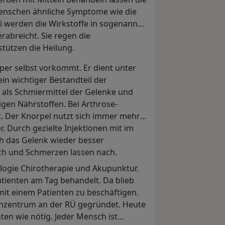
enschen ähnliche Symptome wie die
 werden die Wirkstoffe in sogenannte
abreicht. Sie regen die
tützen die Heilung.
rper selbst vorkommt. Er dient unter
in wichtiger Bestandteil der
 als Schmiermittel der Gelenke und
igen Nährstoffen. Bei Arthrose-
. Der Knorpel nutzt sich immer mehr
. Durch gezielte Injektionen mit im
ch das Gelenk wieder besser
ich und Schmerzen lassen nach.
ologie Chirotherapie und Akupunktur.
atienten am Tag behandelt. Da blieb
 mit einem Patienten zu beschäftigen.
enzentrum an der RÜ gegründet. Heute
nten wie nötig. Jeder Mensch ist