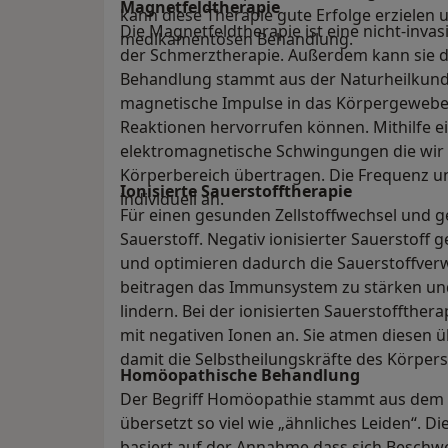
Magnetfeldtherapie
kann diese Therapie gute Erfolge erzielen un
Die Magnetfeldtherapie ist eine nicht-in
medikamentösen Behandlung.
der Schmerztherapie. Außerdem kann sie 
Behandlung stammt aus der Naturheilkund
magnetische Impulse in das Körpergewebe 
Reaktionen hervorrufen können. Mithilfe e
elektromagnetische Schwingungen die wir
Körperbereich übertragen. Die Frequenz u
Ionisierte Sauerstofftherapie
individuell an.
Für einen gesunden Zellstoffwechsel und 
Sauerstoff. Negativ ionisierter Sauerstoff g
und optimieren dadurch die Sauerstoffver
beitragen das Immunsystem zu stärken un
lindern. Bei der ionisierten Sauerstoffthera
mit negativen Ionen an. Sie atmen diesen ü
damit die Selbstheilungskräfte des Körpers
Homöopathische Behandlung
Der Begriff Homöopathie stammt aus dem 
übersetzt so viel wie „ähnliches Leiden“. D
basiert auf der Annahme dass sich Beschwe