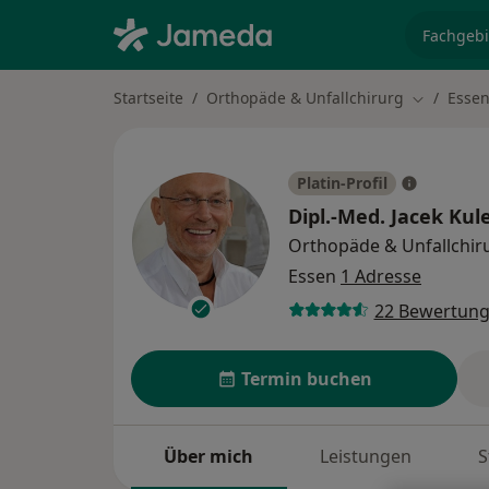
Fachgebi
Startseite
Orthopäde & Unfallchirurg
Esse
Stadt änd
Platin-Profil
Dipl.-Med.
Jacek Kul
Orthopäde & Unfallchir
Essen
1 Adresse
22 Bewertun
Termin buchen
Über mich
Leistungen
S