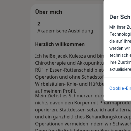
Über mich
Der Schu
2
Mit Ihrer 
Akademische Ausbildung
Technologi
die auf Ih
Herzlich willkommen
werden wir
technisch 
Ich heiße Jacek Kulesza und bin Facharzt 
Ihre Zusti
Chirotherapie und Akkupunktur. In meiner 
aktualisier
RÜ“ in Essen-Rüttenscheid biete ich Ihnen
Operation und ohne Schadstoffe. Schwerpu
Wirbelsäulen- Knie- und Hüftbeschwerden
Cookie-Ei
auf meinem Profil.
Mein Ziel ist es Schmerzen durch Ursachen
nichts davon den Körper mit Pharmaprodukt
operieren. Stattdessen setze ich auf alter
und ein ganzheitliches Behandlungskonzept.
Operationen vermeiden indem wir Schwachs
Denn für die Entstehung von Beschwerden 