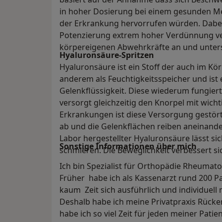
in hoher Dosierung bei einem gesunden M
der Erkrankung hervorrufen würden. Dabei
Potenzierung extrem hoher Verdünnung ver
körpereigenen Abwehrkräfte an und unters
Hyaluronsäure-Spritzen
Hyaluronsäure ist ein Stoff der auch im Kö
anderem als Feuchtigkeitsspeicher und ist e
Gelenkflüssigkeit. Diese wiederum fungiert
versorgt gleichzeitig den Knorpel mit wicht
Erkrankungen ist diese Versorgung gestört
ab und die Gelenkflächen reiben aneinander
Labor hergestellter Hyaluronsäure lässt si
Sonstige Informationen über mich
schmieren. Die Beweglichkeit verbessert s
Ich bin Spezialist für Orthopädie Rheumat
Früher habe ich als Kassenarzt rund 200 P
kaum Zeit sich ausführlich und individuell
Deshalb habe ich meine Privatpraxis Rück
habe ich so viel Zeit für jeden meiner Patie