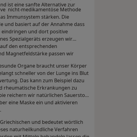
d ist eine sanfte Alternative zur
vasive nicht-medikamentöse Methode
das Immunsystem stärken. Die
e und basiert auf der Annahme dass
eindringen und dort positive
ines Spezialgeräts erzeugen wir
 auf den entsprechenden
nd Magnetfeldstärke passen wir
gesunde Organe braucht unser Körper
elangt schneller von der Lunge ins Blut
wertung. Das kann zum Beispiel dazu
d rheumatische Erkrankungen zu
pie reichern wir natürlichen Sauerstoff
ber eine Maske ein und aktivieren
.
Griechischen und bedeutet wörtlich
ieses naturheilkundliche Verfahren
rden mit Mitteln behandeln lassen die