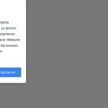
nliche
zu liefern,
zeptieren,
erer Website
 Sie können
en
zeptieren