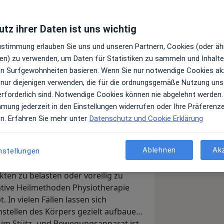
tz ihrer Daten ist uns wichtig
Zustimmung erlauben Sie uns und unseren Partnern, Cookies (oder äh
en) zu verwenden, um Daten für Statistiken zu sammeln und Inhalte 
ren Surfgewohnheiten basieren. Wenn Sie nur notwendige Cookies ak
 nur diejenigen verwenden, die für die ordnungsgemäße Nutzung uns
erforderlich sind. Notwendige Cookies können nie abgelehnt werden.
für Orthopädie Rheumatologie
mmung jederzeit in den Einstellungen widerrufen oder Ihre Präferenz
Privatpraxis „Rückenzentrum an der
en. Erfahren Sie mehr unter
Datenschutz und Cookie Erklärung
 fachärztliche Behandlungen ohne
nkte habe ich in der Therapie von
 sowie Rheuma. Herzlich willkommen
Ablehnen
Ak
nstellungen
behandlung zu beseitigen. Ich halte
en zu belasten oder voreilig zu
native Heilmethoden Physiotherapie
 In vielen Fällen lassen sich
tellen des Körpers gezielt aufbauen.
im Stütz- und Bewegungsapparat ist