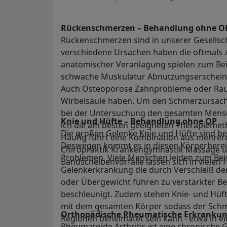
Rückenschmerzen – Behandlung ohne O
Rückenschmerzen sind in unserer Gesellscha
verschiedene Ursachen haben die oftmals
anatomischer Veranlagung spielen zum Beis
schwache Muskulatur Abnutzungserscheinu
Auch Osteoporose Zahnprobleme oder Rauc
Wirbelsäule haben. Um den Schmerzursach
bei der Untersuchung den gesamten Mensc
Knie und Hüfte – Behandlung ohne OP
ich die am besten geeigneten Therapiemetho
Die großen Gelenke Knie und Hüfte sind b
Häufig führt eine Kombination aus mehrer
Deswegen kommt es in diesen Körperberei
Chiropraktik Krankengymnastik Massage 
Problemen. Viele Menschen leiden zum Beis
Bandscheibenvorfälle lassen sich in vielen
Gelenkerkrankung die durch Verschleiß der
oder Übergewicht führen zu verstärkter Be
beschleunigt. Zudem stehen Knie- und Hüf
mit dem gesamten Körper sodass der Sch
Orthopädische Rheumatische Erkranku
Regionen beheimatet sein kann - etwa in ei
Rheumatoide Arthritis ist eine chronische