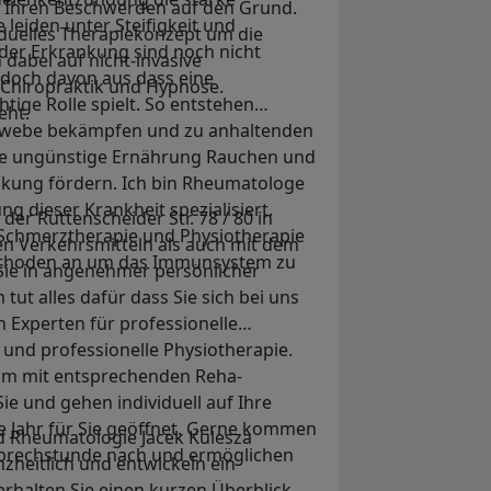
r Ihren Beschwerden auf den Grund.
leiden unter Steifigkeit und
iduelles Therapiekonzept um die
der Erkrankung sind noch nicht
dabei auf nicht-invasive
edoch davon aus dass eine
Chiropraktik und Hypnose.
ige Rolle spielt. So entstehen
eht.
ewebe bekämpfen und zu anhaltenden
ne ungünstige Ernährung Rauchen und
kung fördern. Ich bin Rheumatologe
g dieser Krankheit spezialisiert.
er Rüttenscheider Str. 78 / 80 in
e Schmerztherapie und Physiotherapie
en Verkehrsmitteln als auch mit dem
ethoden an um das Immunsystem zu
 Sie in angenehmer persönlicher
ut alles dafür dass Sie sich bei uns
 Experten für professionelle
und professionelle Physiotherapie.
um mit entsprechenden Reha-
Sie und gehen individuell auf Ihre
ze Jahr für Sie geöffnet. Gerne kommen
nd Rheumatologie Jacek Kulesza
Sprechstunde nach und ermöglichen
zheitlich und entwickeln ein
 erhalten Sie einen kurzen Überblick