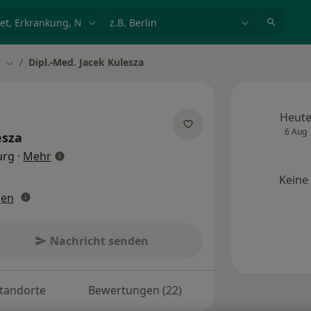
et, Erkrankung, Name
z.B. Berlin
n
Dipl.-Med. Jacek Kulesza
ern
Stadt ändern
Heut
6 Aug
esza
über Spezialisierungen
urg
·
Mehr
Keine
gen
Nachricht senden
tandorte
Bewertungen (22)