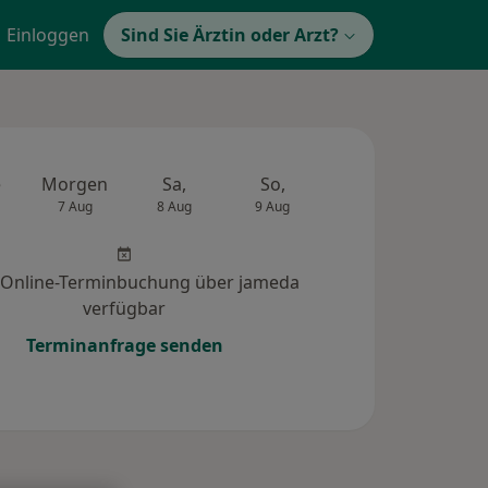
Einloggen
Sind Sie Ärztin oder Arzt?
e
Morgen
Sa,
So,
Mo,
Di,
7 Aug
8 Aug
9 Aug
10 Aug
11 Au
 Online-Terminbuchung über jameda
verfügbar
Terminanfrage senden