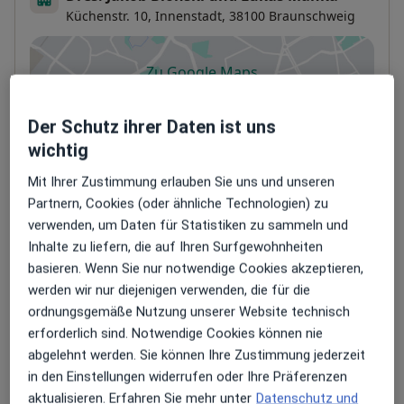
Küchenstr. 10,
Innenstadt
, 38100
Braunschweig
Zu Google Maps
öffnet in einer neuen Registe
Verfügbarkeit
Der Schutz ihrer Daten ist uns
Dr. med. Jakob Blonski bietet an diesem Standort
über Jameda keine Online-Terminbuchung an
wichtig
Mit Ihrer Zustimmung erlauben Sie uns und unseren
Zahlungsmodalitäten (private Besuche)
Partnern, Cookies (oder ähnliche Technologien) zu
verwenden, um Daten für Statistiken zu sammeln und
Akzeptierte Versicherungen
Inhalte zu liefern, die auf Ihren Surfgewohnheiten
Details
basieren. Wenn Sie nur notwendige Cookies akzeptieren,
werden wir nur diejenigen verwenden, die für die
Telefonnummer
ordnungsgemäße Nutzung unserer Website technisch
0531...
Telefonnummer anzeigen
erforderlich sind. Notwendige Cookies können nie
abgelehnt werden. Sie können Ihre Zustimmung jederzeit
Mehr Details anzeigen
in den Einstellungen widerrufen oder Ihre Präferenzen
über die Adresse
aktualisieren. Erfahren Sie mehr unter
Datenschutz und