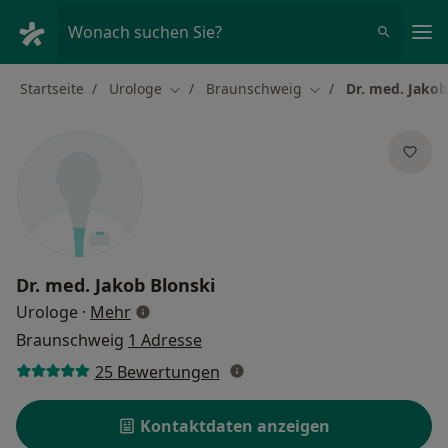
Ha
Wonach suchen Sie?
Startseite
Urologe
Braunschweig
Dr. med. Jakob
Stadt ändern
Stadt ändern
Dr. med.
Jakob Blonski
über Spezialisierungen
Urologe
·
Mehr
Braunschweig
1 Adresse
25 Bewertungen
Kontaktdaten anzeigen