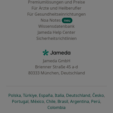
Premiumlösungen und Preise
Für Ärzte und Heilberufler
Für Gesundheitseinrichtungen
Noa Notes
neu
Wissensdatenbank
Jameda Help Center
Sicherheitsrichtlinien
Kontakt
Jameda - Startseite
Jameda GmbH
Brienner Straße 45 a-d
80333 München, Deutschland
öffnet in einer neuen Registerkarte
öffnet in einer neuen Registerkarte
öffnet in einer neuen Registerk
öffnet in einer neuen Reg
öffnet in ei
öffn
Polska
,
Türkiye
,
España
,
Italia
,
Deutschland
,
Česko
,
öffnet in einer neuen Registerkarte
öffnet in einer neuen Registerkarte
öffnet in einer neuen Register
öffnet in einer neuen R
öffnet in ei
öffnet
Portugal
,
México
,
Chile
,
Brasil
,
Argentina
,
Perú
,
öffnet in einer neuen Re
Colombia