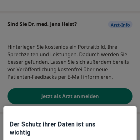
Sind Sie Dr. med. Jens Heist?
Arzt-Info
Hinterlegen Sie kostenlos ein Portraitbild, Ihre
Sprechzeiten und Leistungen. Dadurch werden Sie
besser gefunden. Lassen Sie sich außerdem bereits
vor Veröffentlichung kostenfrei über neue
Patienten-Feedbacks per E-Mail informieren.
Jetzt als Arzt anmelden
Praxis
Der Schutz ihrer Daten ist uns
wichtig
Dres. Jens Heist und Christian Wendler