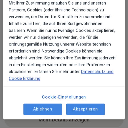
Mit Ihrer Zustimmung erlauben Sie uns und unseren
Eisenstr. 2-4,
65428
Rüsselsheim
Partnern, Cookies (oder ähnliche Technologien) zu
verwenden, um Daten für Statistiken zu sammeln und
Zu Google Maps
Inhalte zu liefern, die auf Ihren Surfgewohnheiten
öffnet in einer neuen Registe
basieren. Wenn Sie nur notwendige Cookies akzeptieren,
werden wir nur diejenigen verwenden, die für die
Verfügbarkeit
Dr. med. Jens Heist bietet an diesem Standort über
ordnungsgemäße Nutzung unserer Website technisch
Jameda keine Online-Terminbuchung an
erforderlich sind. Notwendige Cookies können nie
abgelehnt werden. Sie können Ihre Zustimmung jederzeit
Zahlungsmodalitäten (private Besuche)
in den Einstellungen widerrufen oder Ihre Präferenzen
aktualisieren. Erfahren Sie mehr unter
Datenschutz und
Akzeptierte Versicherungen
Cookie Erklärung
Details
Telefonnummer
Cookie-Einstellungen
06142...
Telefonnummer anzeigen
Ablehnen
Akzeptieren
Mehr Details anzeigen
über die Adresse