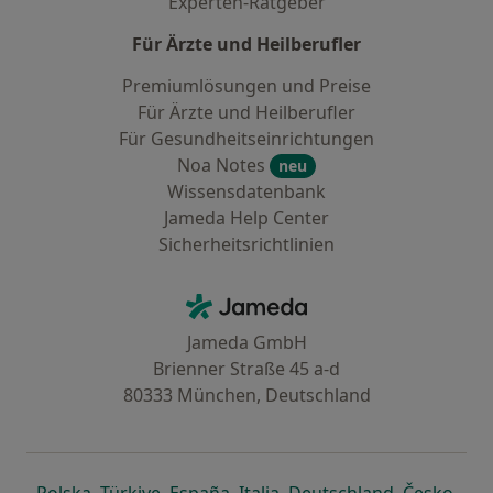
Experten-Ratgeber
Für Ärzte und Heilberufler
Premiumlösungen und Preise
Für Ärzte und Heilberufler
Für Gesundheitseinrichtungen
Noa Notes
neu
Wissensdatenbank
Jameda Help Center
Sicherheitsrichtlinien
Kontakt
Jameda - Startseite
Jameda GmbH
Brienner Straße 45 a-d
80333 München, Deutschland
öffnet in einer neuen Registerkarte
öffnet in einer neuen Registerkarte
öffnet in einer neuen Registerk
öffnet in einer neuen Reg
öffnet in ei
öffn