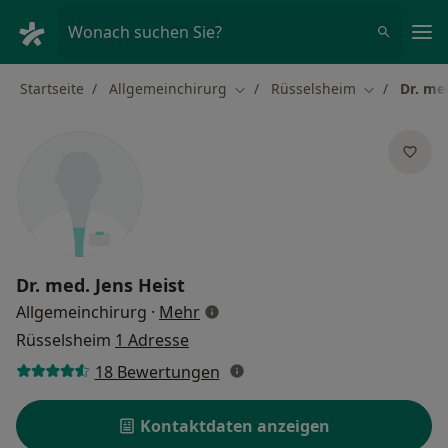
Ha
Wonach suchen Sie?
Startseite
Allgemeinchirurg
Rüsselsheim
Dr. me
Stadt ändern
Stadt änder
Dr. med.
Jens Heist
über Spezialisierungen
Allgemeinchirurg
·
Mehr
Rüsselsheim
1 Adresse
18 Bewertungen
Kontaktdaten anzeigen