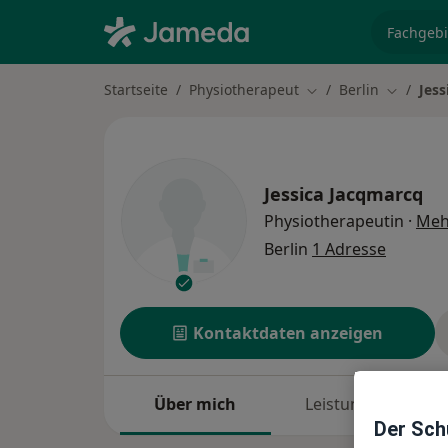
Fachgebi
Startseite
Physiotherapeut
Berlin
Jess
Stadt ändern
Stadt än
Jessica Jacqmarcq
Physiotherapeutin
·
Meh
Berlin
1 Adresse
Kontaktdaten anzeigen
Über mich
Leistungen
Der Schu