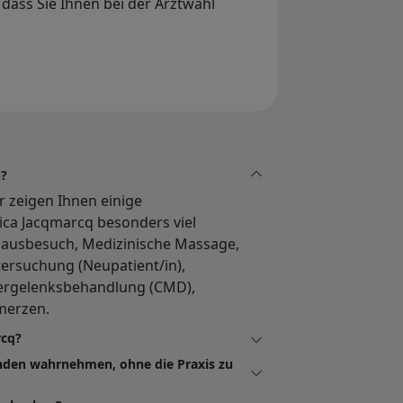
dass Sie Ihnen bei der Arztwahl
b?
r zeigen Ihnen einige
ca Jacqmarcq besonders viel
Hausbesuch, Medizinische Massage,
ersuchung (Neupatient/in),
fergelenksbehandlung (CMD),
merzen.
rcq?
unden wahrnehmen, ohne die Praxis zu