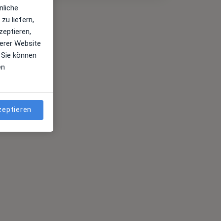
nliche
zu liefern,
zeptieren,
erer Website
 Sie können
en
zeptieren