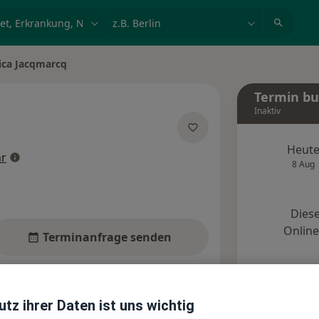
et, Erkrankung, Name
z.B. Berlin
ica Jacqmarcq
dern
Termin b
Inaktiv
Heut
über Spezialisierungen
r
8 Aug
Diese
Onlin
Terminanfrage senden
Standorte
Bewertungen
tz ihrer Daten ist uns wichtig