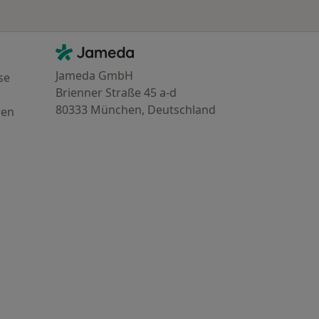
Kontakt
Jameda - Startseite
Jameda GmbH
se
Brienner Straße 45 a-d
80333 München, Deutschland
gen