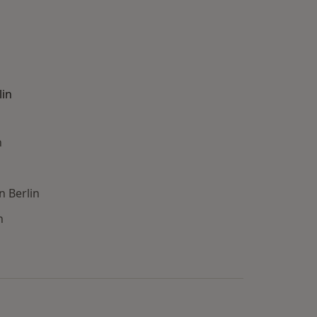
lin
n
n Berlin
n
: Städte in der Nähe von Berlin