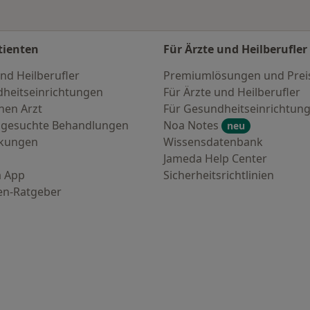
tienten
Für Ärzte und Heilberufler
nd Heilberufler
Premiumlösungen und Prei
heitseinrichtungen
Für Ärzte und Heilberufler
nen Arzt
Für Gesundheitseinrichtun
 gesuchte Behandlungen
Noa Notes
neu
nkungen
Wissensdatenbank
Jameda Help Center
 App
Sicherheitsrichtlinien
en-Ratgeber