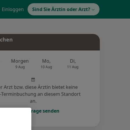
Einloggen
Sind Sie Ärztin oder Arzt?
uchen
e
Morgen
Mo,
Di,
Mi,
Do,
9 Aug
10 Aug
11 Aug
12 Aug
13 Au
r Arzt bzw. diese Ärztin bietet keine
e-Terminbuchung an diesem Standort
an.
Terminanfrage senden