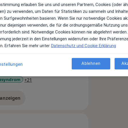
Zustimmung erlauben Sie uns und unseren Partnern, Cookies (oder äh
en) zu verwenden, um Daten für Statistiken zu sammeln und Inhalte 
ich auf die Betreuung von Tänzern und
ren Surfgewohnheiten basieren. Wenn Sie nur notwendige Cookies ak
ein Performer bist, bist du bei mir
 nur diejenigen verwenden, die für die ordnungsgemäße Nutzung uns
unabhängig vom beruflichen
erforderlich sind. Notwendige Cookies können nie abgelehnt werden.
mmung jederzeit in den Einstellungen widerrufen oder Ihre Präferenz
en. Erfahren Sie mehr unter
Datenschutz und Cookie Erklärung
isch behandeln.
Ablehnen
Ak
nstellungen
zen
Wirbelsäulensyndrom
a11y_sr_more_diseases
zsyndrom
+21
 anzeigen
er Erfahrungen