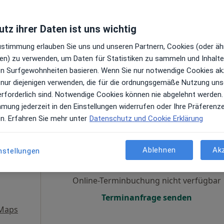
gen
Online-Terminbuchung nicht verfügbar
tz ihrer Daten ist uns wichtig
Terminanfrage senden
Zustimmung erlauben Sie uns und unseren Partnern, Cookies (oder äh
gle
en) zu verwenden, um Daten für Statistiken zu sammeln und Inhalte 
ren Surfgewohnheiten basieren. Wenn Sie nur notwendige Cookies ak
 nur diejenigen verwenden, die für die ordnungsgemäße Nutzung uns
erforderlich sind. Notwendige Cookies können nie abgelehnt werden.
mmung jederzeit in den Einstellungen widerrufen oder Ihre Präferenz
en. Erfahren Sie mehr unter
Datenschutz und Cookie Erklärung
dt
Heute
Morgen
Mo,
Di,
8 Aug
9 Aug
10 Aug
11 Aug
Ablehnen
Ak
nstellungen
Online-Terminbuchung nicht verfügbar
Terminanfrage senden
 Maps