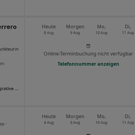
errero
Heute
Morgen
Mo,
Di,
8 Aug
9 Aug
10 Aug
11 Aug
unkteurin
Online-Terminbuchung nicht verfügbar
en
Telefonnummer anzeigen
Digitale Pivatpraxis für ganzheitliche & integrative Medizin in Köln
Heute
Morgen
Mo,
Di,
8 Aug
9 Aug
10 Aug
11 Aug
·
rin