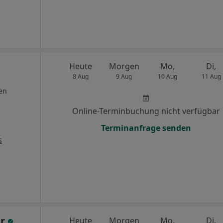
Heute
Morgen
Mo,
Di,
8 Aug
9 Aug
10 Aug
11 Aug
en
Online-Terminbuchung nicht verfügbar
Terminanfrage senden
s
er
Heute
Morgen
Mo,
Di,