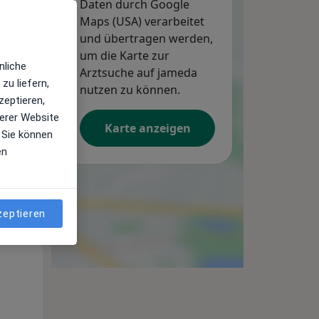
Daten durch Google
Maps (USA) verarbeitet
und übertragen werden,
um die Karte zur
nliche
Arztsuche auf jameda
zu liefern,
nutzen zu können.
zeptieren,
erer Website
Karte anzeigen
 Sie können
en
Mi,
Do,
Fr,
12 Aug
13 Aug
14 Aug
zeptieren