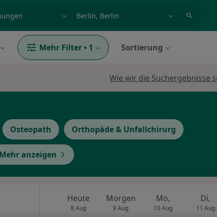
et, Erkrankung, Name
z.B. Berlin
Mehr Filter
•
1
Sortierung
Wie wir die Suchergebnisse s
Osteopath
Orthopäde & Unfallchirurg
Mehr anzeigen
Heute
Morgen
Mo,
Di,
8 Aug
9 Aug
10 Aug
11 Aug