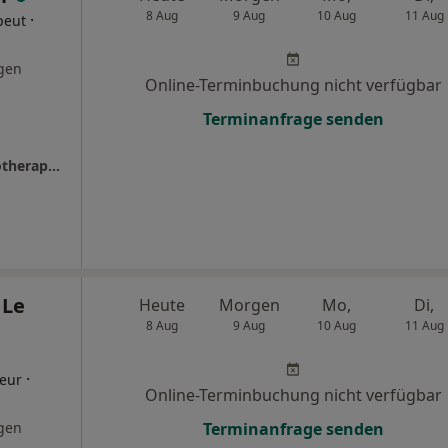
8 Aug
9 Aug
10 Aug
11 Aug
·
peut
gen
Online-Terminbuchung nicht verfügbar
Terminanfrage senden
Celdrik W. Dahmer Heilpraktiker und Physiotherapeut
 Le
Heute
Morgen
Mo,
Di,
8 Aug
9 Aug
10 Aug
11 Aug
·
eur
Online-Terminbuchung nicht verfügbar
gen
Terminanfrage senden