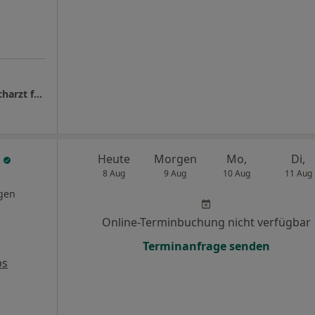
Manupunktur Dr.med. Dominik Le Jeune Facharzt für Allgemeinmedizin
a
Heute
Morgen
Mo,
Di,
8 Aug
9 Aug
10 Aug
11 Aug
gen
Online-Terminbuchung nicht verfügbar
Terminanfrage senden
ps