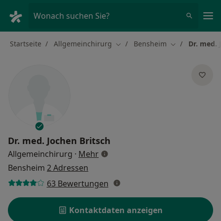
Ha
Wonach suchen Sie?
Startseite
Allgemeinchirurg
Bensheim
Dr. med. 
Stadt ändern
Stadt ändern
Dr. med.
Jochen Britsch
über Spezialisierungen
Allgemeinchirurg
·
Mehr
Bensheim
2 Adressen
63 Bewertungen
Kontaktdaten anzeigen