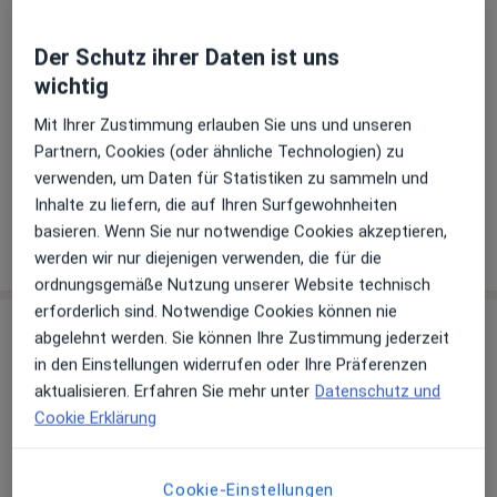
Zahlungsmodalitäten (private Besuche)
Akzeptierte Versicherungen
Der Schutz ihrer Daten ist uns
Details
wichtig
Telefonnummer
Mit Ihrer Zustimmung erlauben Sie uns und unseren
Partnern, Cookies (oder ähnliche Technologien) zu
06251...
Telefonnummer anzeigen
verwenden, um Daten für Statistiken zu sammeln und
06251 1...
Telefonnummer anzeigen
Inhalte zu liefern, die auf Ihren Surfgewohnheiten
basieren. Wenn Sie nur notwendige Cookies akzeptieren,
Mehr Details anzeigen
über die Adresse
werden wir nur diejenigen verwenden, die für die
ordnungsgemäße Nutzung unserer Website technisch
erforderlich sind. Notwendige Cookies können nie
Erfahrungen
abgelehnt werden. Sie können Ihre Zustimmung jederzeit
in den Einstellungen widerrufen oder Ihre Präferenzen
Bewerten
aktualisieren. Erfahren Sie mehr unter
Datenschutz und
Cookie Erklärung
63 Bewertungen
Cookie-Einstellungen