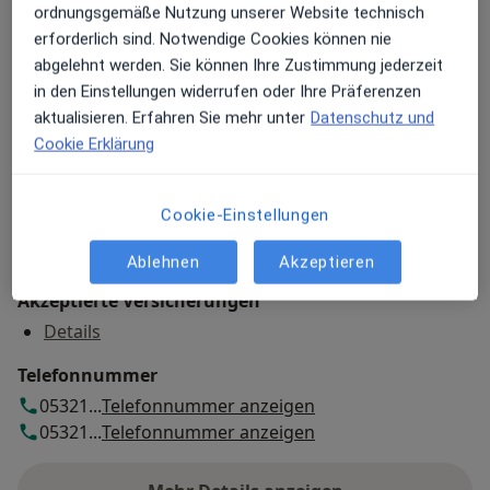
Heilkunde
ordnungsgemäße Nutzung unserer Website technisch
Petersilienstr. 5-7,
38640
Goslar
erforderlich sind. Notwendige Cookies können nie
abgelehnt werden. Sie können Ihre Zustimmung jederzeit
in den Einstellungen widerrufen oder Ihre Präferenzen
Zu Google Maps
öffnet in einer neuen Registe
aktualisieren. Erfahren Sie mehr unter
Datenschutz und
Cookie Erklärung
Verfügbarkeit
Jörg Lange bietet an diesem Standort über Jameda
keine Online-Terminbuchung an
Cookie-Einstellungen
Zahlungsmodalitäten (private Besuche)
Ablehnen
Akzeptieren
Akzeptierte Versicherungen
Details
Telefonnummer
05321...
Telefonnummer anzeigen
05321...
Telefonnummer anzeigen