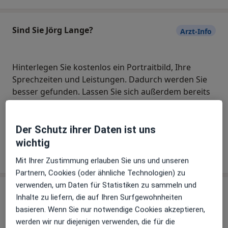
Sind Sie Jörg Lange?
Arzt-Info
Hinterlegen Sie kostenlos ein Portraitbild, Ihre
Sprechzeiten und Leistungen. Dadurch werden Sie
besser gefunden. Lassen Sie sich außerdem bereits
vor Veröffentlichung kostenfrei über neue
Patienten-Feedbacks per E-Mail informieren.
Der Schutz ihrer Daten ist uns
wichtig
Jetzt als Arzt anmelden
Mit Ihrer Zustimmung erlauben Sie uns und unseren
Partnern, Cookies (oder ähnliche Technologien) zu
verwenden, um Daten für Statistiken zu sammeln und
Praxis
Inhalte zu liefern, die auf Ihren Surfgewohnheiten
basieren. Wenn Sie nur notwendige Cookies akzeptieren,
Praxis Jörg Lange Facharzt für HNO-
werden wir nur diejenigen verwenden, die für die