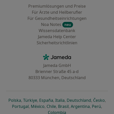
Premiumlösungen und Preise
Für Ärzte und Heilberufler
Für Gesundheitseinrichtungen
Noa Notes
neu
Wissensdatenbank
Jameda Help Center
Sicherheitsrichtlinien
Kontakt
Jameda - Startseite
Jameda GmbH
Brienner Straße 45 a-d
80333 München, Deutschland
öffnet in einer neuen Registerkarte
öffnet in einer neuen Registerkarte
öffnet in einer neuen Registerk
öffnet in einer neuen Reg
öffnet in ei
öffn
Polska
,
Türkiye
,
España
,
Italia
,
Deutschland
,
Česko
,
öffnet in einer neuen Registerkarte
öffnet in einer neuen Registerkarte
öffnet in einer neuen Register
öffnet in einer neuen R
öffnet in ei
öffnet
Portugal
,
México
,
Chile
,
Brasil
,
Argentina
,
Perú
,
öffnet in einer neuen Re
Colombia