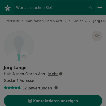
Ha
Wonach suchen Sie?
Startseite
Hals-Nasen-Ohren-Arzt
Goslar
Jörg La
Stadt ändern
Stadt ändern
Jörg Lange
über Spezialisierungen
Hals-Nasen-Ohren-Arzt
·
Mehr
Goslar
1 Adresse
32 Bewertungen
Kontaktdaten anzeigen