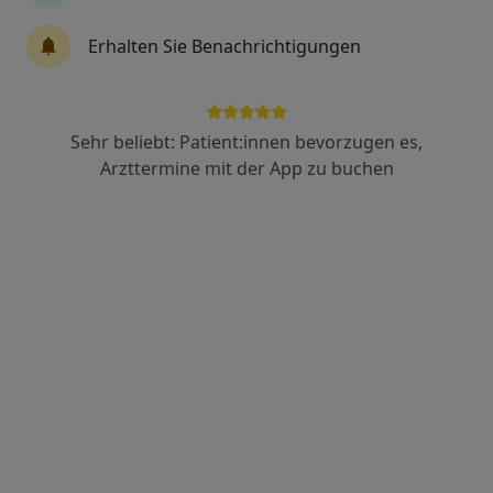
Terminanfrage senden
Erhalten Sie Benachrichtigungen
Über mich
Leistungen
Standorte
Bewertung
Sehr beliebt: Patient:innen bevorzugen es,
Arzttermine mit der App zu buchen
Über mich
Weiterbildungen und Tätigkeitsschwerpunkte
Arzt für Naturheilverfahren
Psychosomatische Grundversorgung
Leistungen
Keine Informationen über Leistungen und Kosten
Auf diesem Profil wurden noch keine Informationen
über Leistungen hinzugefügt.