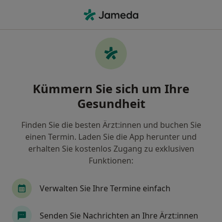
Ha
Wonach suchen Sie?
Startseite
Physikalischer & Rehabilitativer Mediziner
G
Stadt 
Kümmern Sie sich um Ihre
Gesundheit
Finden Sie die besten Ärzt:innen und buchen Sie
einen Termin. Laden Sie die App herunter und
Dr. med.
Jörg Zitzmann
erhalten Sie kostenlos Zugang zu exklusiven
über Sp
Physikalischer & Rehabilitativer Mediziner
·
Mehr
Funktionen:
Gaißach
1 Adresse
26 Bewertungen
Verwalten Sie Ihre Termine einfach
Kontaktdaten anzeigen
Senden Sie Nachrichten an Ihre Ärzt:innen