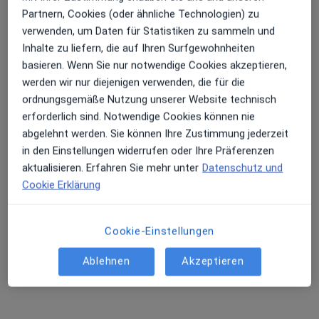
Partnern, Cookies (oder ähnliche Technologien) zu
Telefonnummer
verwenden, um Daten für Statistiken zu sammeln und
08041 79...
Telefonnummer anzeigen
Inhalte zu liefern, die auf Ihren Surfgewohnheiten
08041 79...
Telefonnummer anzeigen
basieren. Wenn Sie nur notwendige Cookies akzeptieren,
werden wir nur diejenigen verwenden, die für die
ordnungsgemäße Nutzung unserer Website technisch
Mehr Details anzeigen
über die Adresse
erforderlich sind. Notwendige Cookies können nie
abgelehnt werden. Sie können Ihre Zustimmung jederzeit
in den Einstellungen widerrufen oder Ihre Präferenzen
Erfahrungen
aktualisieren. Erfahren Sie mehr unter
Datenschutz und
Cookie Erklärung
Bewerten
Cookie-Einstellungen
26 Bewertungen
Ablehnen
Akzeptieren
Jede einzelne Bewertungen ist wichtig. Wir