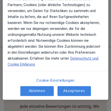
Partnern, Cookies (oder ähnliche Technologien) zu
Details
verwenden, um Daten für Statistiken zu sammeln und
Telefonnummer
Inhalte zu liefern, die auf Ihren Surfgewohnheiten
08342 91...
Telefonnummer anzeigen
basieren. Wenn Sie nur notwendige Cookies akzeptieren,
werden wir nur diejenigen verwenden, die für die
ordnungsgemäße Nutzung unserer Website technisch
Mehr Details anzeigen
über die Adresse
erforderlich sind. Notwendige Cookies können nie
abgelehnt werden. Sie können Ihre Zustimmung jederzeit
in den Einstellungen widerrufen oder Ihre Präferenzen
Erfahrungen
aktualisieren. Erfahren Sie mehr unter
Datenschutz und
Cookie Erklärung
Bewerten
Cookie-Einstellungen
13 Bewertungen
Ablehnen
Akzeptieren
Jede einzelne Bewertungen ist wichtig. Wir