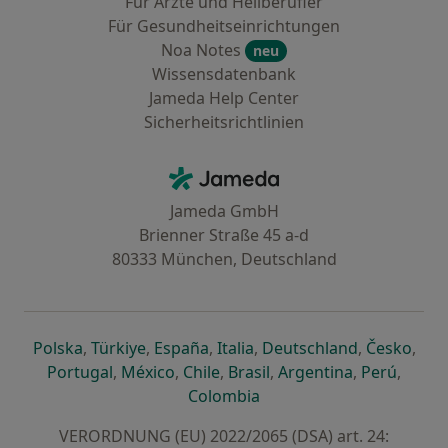
Für Ärzte und Heilberufler
Für Gesundheitseinrichtungen
Noa Notes
neu
Wissensdatenbank
Jameda Help Center
Sicherheitsrichtlinien
Kontakt
Jameda - Startseite
Jameda GmbH
Brienner Straße 45 a-d
80333 München, Deutschland
öffnet in einer neuen Registerkarte
öffnet in einer neuen Registerkarte
öffnet in einer neuen Registerk
öffnet in einer neuen Reg
öffnet in ei
öffn
Polska
,
Türkiye
,
España
,
Italia
,
Deutschland
,
Česko
,
öffnet in einer neuen Registerkarte
öffnet in einer neuen Registerkarte
öffnet in einer neuen Register
öffnet in einer neuen R
öffnet in ei
öffnet
Portugal
,
México
,
Chile
,
Brasil
,
Argentina
,
Perú
,
öffnet in einer neuen Re
Colombia
VERORDNUNG (EU) 2022/2065 (DSA) art. 24: