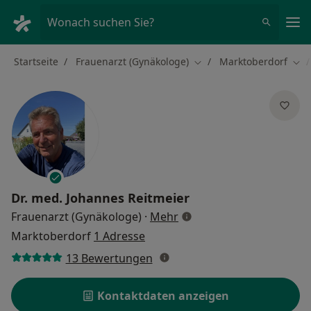
Ha
Wonach suchen Sie?
Startseite
Frauenarzt (Gynäkologe)
Marktoberdorf
Stadt ändern
Sta
Dr. med.
Johannes Reitmeier
über Spezialisierungen
Frauenarzt (Gynäkologe)
·
Mehr
Marktoberdorf
1 Adresse
13 Bewertungen
Kontaktdaten anzeigen