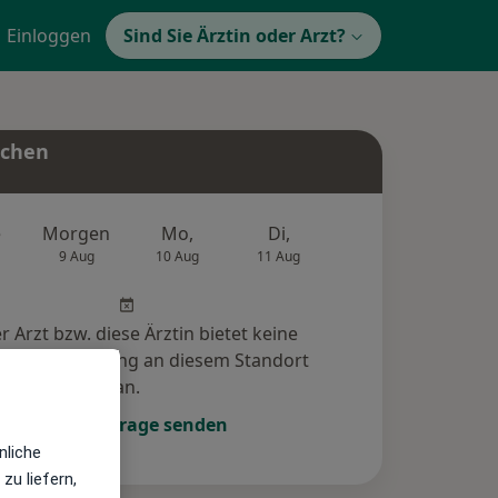
Einloggen
Sind Sie Ärztin oder Arzt?
uchen
e
Morgen
Mo,
Di,
Mi,
Do,
9 Aug
10 Aug
11 Aug
12 Aug
13 Au
r Arzt bzw. diese Ärztin bietet keine
e-Terminbuchung an diesem Standort
an.
Terminanfrage senden
nliche
zu liefern,