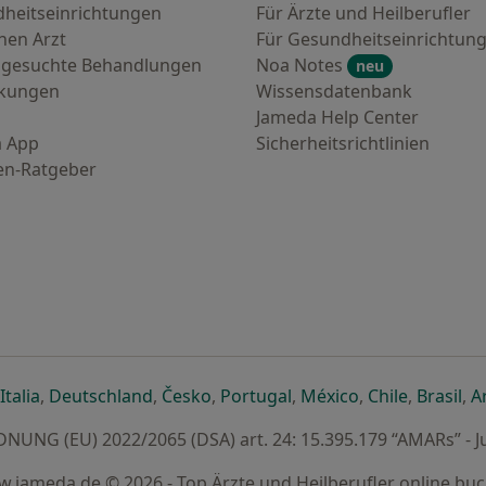
heitseinrichtungen
Für Ärzte und Heilberufler
nen Arzt
Für Gesundheitseinrichtun
 gesuchte Behandlungen
Noa Notes
neu
nkungen
Wissensdatenbank
Jameda Help Center
 App
Sicherheitsrichtlinien
en-Ratgeber
euen Registerkarte
 einer neuen Registerkarte
ffnet in einer neuen Registerkarte
öffnet in einer neuen Registerkarte
öffnet in einer neuen Registerkarte
öffnet in einer neuen Registerkar
öffnet in einer neuen R
öffnet in einer
öffnet in
öff
Italia
,
Deutschland
,
Česko
,
Portugal
,
México
,
Chile
,
Brasil
,
A
UNG (EU) 2022/2065 (DSA) art. 24: 15.395.179 “AMARs” - J
.jameda.de © 2026 - Top Ärzte und Heilberufler online bu