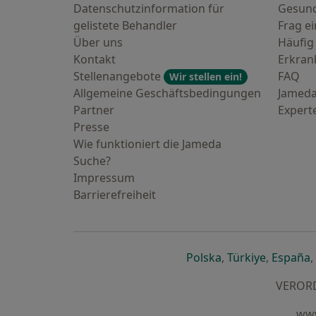
Datenschutzinformation für
Gesund
gelistete Behandler
Frag ei
Über uns
Häufig
Kontakt
Erkra
Stellenangebote
FAQ
Wir stellen ein!
Allgemeine Geschäftsbedingungen
Jameda
Partner
Expert
Presse
Wie funktioniert die Jameda
Suche?
Impressum
Barrierefreiheit
öffnet in einer n
öffnet in
ö
Polska
,
Türkiye
,
España
,
VERORDN
www