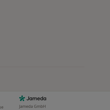
Kontakt
Jameda - Startseite
Jameda GmbH
se