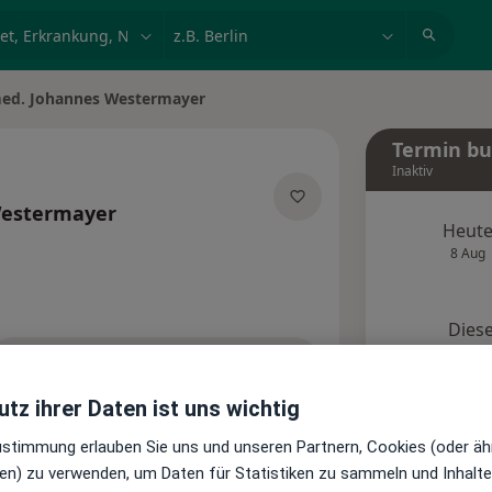
et, Erkrankung, Name
z.B. Berlin
med. Johannes Westermayer
ern
Termin b
Inaktiv
Westermayer
Heut
zialisierungen
8 Aug
Diese
Onlin
Terminanfrage senden
tz ihrer Daten ist uns wichtig
Standorte
Bewertungen
Zustimmung erlauben Sie uns und unseren Partnern, Cookies (oder äh
en) zu verwenden, um Daten für Statistiken zu sammeln und Inhalte 