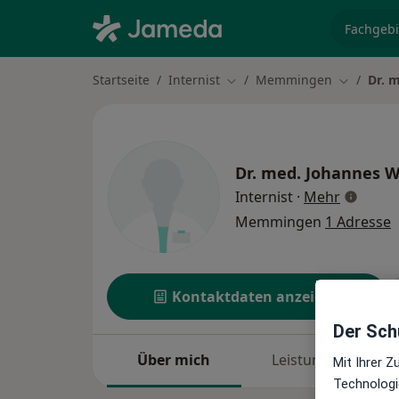
Fachgebi
Startseite
Internist
Memmingen
Dr. 
Stadt ändern
Stadt änd
Dr. med.
Johannes 
über Spe
Internist
·
Mehr
Memmingen
1 Adresse
Kontaktdaten anzeigen
Der Schu
Über mich
Leistungen
Mit Ihrer 
Technologi