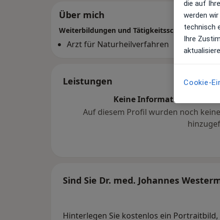
die auf Ih
Über mich
werden wir
technisch 
Weiterbildungen und Tätigkeitsschwerpunkte
Ihre Zusti
Arzt für Naturheilverfahren
aktualisier
Leistungen
Cookie-Ei
Keine Informationen über 
Auf diesem Profil wurden noch kein
hinzugef
Sind Sie Dr. med. Johannes Wester
Hinterlegen Sie kostenlos ein Portraitbild