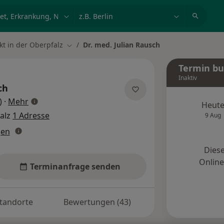
et, Erkrankung, Name
z.B. Berlin
t in der Oberpfalz
Dr. med. Julian Rausch
Stadt ändern
Termin b
Inaktiv
ch
über Spezialisierungen
)
·
Mehr
Heut
alz
1 Adresse
9 Aug
gen
Diese
Onlin
Terminanfrage senden
tandorte
Bewertungen (43)