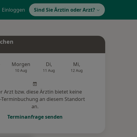
Einloggen
Sind Sie Ärztin oder Arzt?
uchen
e
Morgen
Di,
Mi,
Do,
Fr,
10 Aug
11 Aug
12 Aug
13 Aug
14 Au
r Arzt bzw. diese Ärztin bietet keine
e-Terminbuchung an diesem Standort
an.
Terminanfrage senden