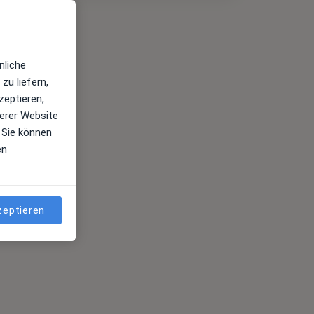
nliche
zu liefern,
zeptieren,
erer Website
 Sie können
en
zeptieren