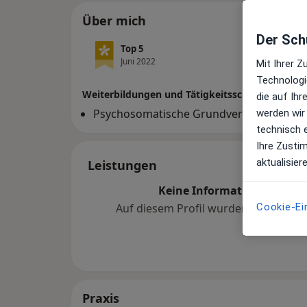
Über mich
Der Schu
Top 5
Juni 2022
Mit Ihrer 
Technologi
Weiterbildungen und Tätigkeitsschwerpunkte
die auf Ih
Psychosomatische Grundversorgung
werden wir
technisch 
Ihre Zusti
aktualisier
Leistungen
Keine Informationen über 
Cookie-Ei
Auf diesem Profil wurden noch kein
hinzugef
Praxis