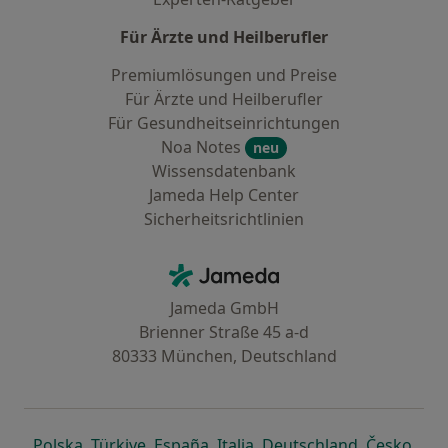
Für Ärzte und Heilberufler
Premiumlösungen und Preise
Für Ärzte und Heilberufler
Für Gesundheitseinrichtungen
Noa Notes
neu
Wissensdatenbank
Jameda Help Center
Sicherheitsrichtlinien
Kontakt
Jameda - Startseite
Jameda GmbH
Brienner Straße 45 a-d
80333 München, Deutschland
öffnet in einer neuen Registerkarte
öffnet in einer neuen Registerkarte
öffnet in einer neuen Registerk
öffnet in einer neuen Reg
öffnet in ei
öffn
Polska
,
Türkiye
,
España
,
Italia
,
Deutschland
,
Česko
,