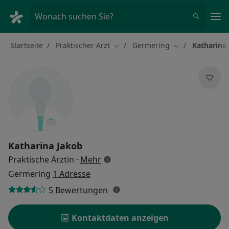
Ha
Wonach suchen Sie?
Startseite
Praktischer Arzt
Germering
Katharina
Stadt ändern
Stadt ändern
Katharina Jakob
über Spezialisierungen
Praktische Ärztin
·
Mehr
Germering
1 Adresse
5 Bewertungen
Kontaktdaten anzeigen