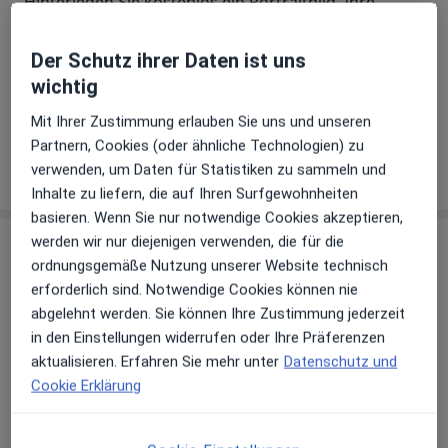
Hinterlegen Sie kostenlos ein Portraitbild, Ihre
Sprechzeiten und Leistungen. Dadurch werden Sie
besser gefunden. Lassen Sie sich außerdem bereits
Der Schutz ihrer Daten ist uns
vor Veröffentlichung kostenfrei über neue
wichtig
Patienten-Feedbacks per E-Mail informieren.
Mit Ihrer Zustimmung erlauben Sie uns und unseren
Partnern, Cookies (oder ähnliche Technologien) zu
Jetzt als Arzt anmelden
verwenden, um Daten für Statistiken zu sammeln und
Inhalte zu liefern, die auf Ihren Surfgewohnheiten
basieren. Wenn Sie nur notwendige Cookies akzeptieren,
werden wir nur diejenigen verwenden, die für die
Praxis
ordnungsgemäße Nutzung unserer Website technisch
erforderlich sind. Notwendige Cookies können nie
Hausarztpraxis Dr.med. Ludwig Jakob
abgelehnt werden. Sie können Ihre Zustimmung jederzeit
Facharzt für Allgemeinmedizin
in den Einstellungen widerrufen oder Ihre Präferenzen
Münchener Str. 1,
82110
Germering
aktualisieren. Erfahren Sie mehr unter
Datenschutz und
Cookie Erklärung
Zu Google Maps
öffnet in einer neuen Registe