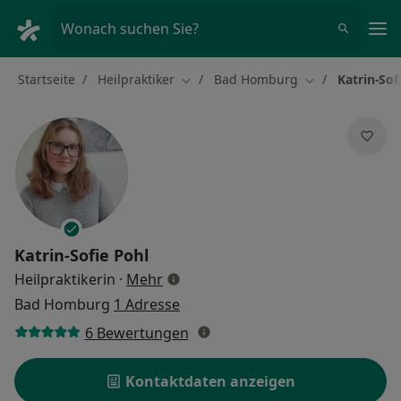
Ha
Wonach suchen Sie?
Startseite
Heilpraktiker
Bad Homburg
Katrin-Sof
Stadt ändern
Stadt ändern
Katrin-Sofie Pohl
über Spezialisierungen
Heilpraktikerin
·
Mehr
Bad Homburg
1 Adresse
6 Bewertungen
Kontaktdaten anzeigen