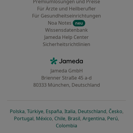
Premiumlösungen und Preise
Für Ärzte und Heilberufler
Für Gesundheitseinrichtungen
Noa Notes
neu
Wissensdatenbank
Jameda Help Center
Sicherheitsrichtlinien
Kontakt
Jameda - Startseite
Jameda GmbH
Brienner Straße 45 a-d
80333 München, Deutschland
öffnet in einer neuen Registerkarte
öffnet in einer neuen Registerkarte
öffnet in einer neuen Registerk
öffnet in einer neuen Reg
öffnet in ei
öffn
Polska
,
Türkiye
,
España
,
Italia
,
Deutschland
,
Česko
,
öffnet in einer neuen Registerkarte
öffnet in einer neuen Registerkarte
öffnet in einer neuen Register
öffnet in einer neuen R
öffnet in ei
öffnet
Portugal
,
México
,
Chile
,
Brasil
,
Argentina
,
Perú
,
öffnet in einer neuen Re
Colombia