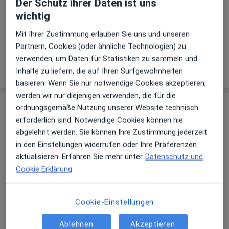
Der Schutz ihrer Daten ist uns
wichtig
Osteopathie
Mit Ihrer Zustimmung erlauben Sie uns und unseren
Sympathikus-Therapie nach Dr. Steinrücken
Partnern, Cookies (oder ähnliche Technologien) zu
verwenden, um Daten für Statistiken zu sammeln und
Wie funktioniert die Preisbildung?
Inhalte zu liefern, die auf Ihren Surfgewohnheiten
basieren. Wenn Sie nur notwendige Cookies akzeptieren,
werden wir nur diejenigen verwenden, die für die
Praxis
ordnungsgemäße Nutzung unserer Website technisch
erforderlich sind. Notwendige Cookies können nie
Praxis Katrin-Sofie Pohl Heilpraktikerin
abgelehnt werden. Sie können Ihre Zustimmung jederzeit
Louisenstr. 74,
Bad Homburg Vor Der Höhe
, 61348
in den Einstellungen widerrufen oder Ihre Präferenzen
Bad Homburg
aktualisieren. Erfahren Sie mehr unter
Datenschutz und
Privatpraxis
Cookie Erklärung
Zu Google Maps
Cookie-Einstellungen
öffnet in einer neuen Registe
Ablehnen
Akzeptieren