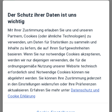
Dr. med. Nils Onken
Erhalten Sie Benachrichtigungen
·
Mehr
Kinder- und Jugendarzt
Der Schutz ihrer Daten ist uns
32 Bewertungen
wichtig
Mit Ihrer Zustimmung erlauben Sie uns und unseren
Sehr beliebt: Patient:innen bevorzugen es,
Kurt-Huber-Str. 16 a, Lüneburg
•
Zu Google Maps
Partnern, Cookies (oder ähnliche Technologien) zu
Arzttermine mit der App zu buchen
Dr. Nils Onken und Oliver Heidmann
verwenden, um Daten für Statistiken zu sammeln und
Dieser Arzt bzw. diese Ärztin bietet keine Online-Terminbuchung an diesem Standort an.
Inhalte zu liefern, die auf Ihren Surfgewohnheiten
basieren. Wenn Sie nur notwendige Cookies akzeptieren,
Terminanfrage senden
werden wir nur diejenigen verwenden, die für die
ordnungsgemäße Nutzung unserer Website technisch
erforderlich sind. Notwendige Cookies können nie
abgelehnt werden. Sie können Ihre Zustimmung jederzeit
in den Einstellungen widerrufen oder Ihre Präferenzen
aktualisieren. Erfahren Sie mehr unter
Datenschutz und
Cookie Erklärung