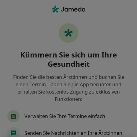
Ha
Kinder- Und Jugendarzt • Neetze, Niedersachsen
Filter & Sortierung
Zu Google Maps
Kinder- und Jugendarzt in Neetze: Termin
Kümmern Sie sich um Ihre
buchen mit jameda
Gesundheit
Finden Sie Kinderärzte & Jugendmediziner in Neetze
und buchen Sie online ohne zusätzliche Kosten.
Finden Sie die besten Ärzt:innen und buchen Sie
Wie wir die Suchergebnisse sortieren
einen Termin. Laden Sie die App herunter und
erhalten Sie kostenlos Zugang zu exklusiven
Funktionen:
Verwalten Sie Ihre Termine einfach
Senden Sie Nachrichten an Ihre Ärzt:innen