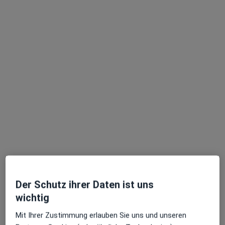
Dr. med. Margarete Jäger
·
Mehr
Kinder- und Jugendärztin, Homöopathin
23 Bewertungen
Baumkirchner Str. 13, München
•
Zu Google Maps
Homöopath. Kinderarztpraxis Dr.med. Margarete Jäger Fachärztin für Kinder- und Jugendmedizin
Dieser Arzt bzw. diese Ärztin bietet keine Online-Terminbuchung an diesem Standort an.
Terminanfrage senden
Der Schutz ihrer Daten ist uns
wichtig
Mit Ihrer Zustimmung erlauben Sie uns und unseren