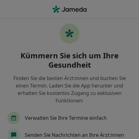
Ha
Kinder- Und Jugendarzt • München, Bayern
Filter & Sortierung
Zu Google Maps
Kinder- und Jugendarzt in München:
Kümmern Sie sich um Ihre
Termin buchen mit jameda
Gesundheit
Finden Sie Kinderärzte & Jugendmediziner in
München und buchen Sie online ohne zusätzliche
Finden Sie die besten Ärzt:innen und buchen Sie
Kosten.
einen Termin. Laden Sie die App herunter und
Wie wir die Suchergebnisse sortieren
erhalten Sie kostenlos Zugang zu exklusiven
Funktionen:
Verwalten Sie Ihre Termine einfach
Senden Sie Nachrichten an Ihre Ärzt:innen