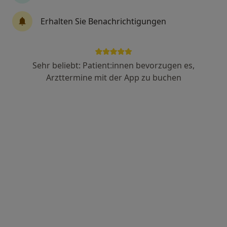
Erhalten Sie Benachrichtigungen
Dr. med. Arcan Demircioglu
·
Mehr
Kinder- und Jugendarzt
236 Bewertungen
Sehr beliebt: Patient:innen bevorzugen es,
Arzttermine mit der App zu buchen
Adresse
Videosprechstunde
Zu Google
Charles-de-Gaulle-Str. 2a, München
•
Maps
Praxis Dr. A.Demircioglu
Dieser Arzt bzw. diese Ärztin bietet keine Online-Terminbuchung an diesem Standort an.
Terminanfrage senden