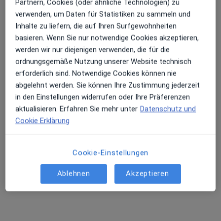
Partnern, Cookies (oder ähnliche Technologien) zu
verwenden, um Daten für Statistiken zu sammeln und
Inhalte zu liefern, die auf Ihren Surfgewohnheiten
basieren. Wenn Sie nur notwendige Cookies akzeptieren,
werden wir nur diejenigen verwenden, die für die
ordnungsgemäße Nutzung unserer Website technisch
KINDERZAHNÄRZTE am Ostpark München
erforderlich sind. Notwendige Cookies können nie
abgelehnt werden. Sie können Ihre Zustimmung jederzeit
Medizinisches Versorgungszentrum
in den Einstellungen widerrufen oder Ihre Präferenzen
Zahn-Klinik, Zahnarzt, Kinder- und Jugendheilkunde/Medizin
aktualisieren. Erfahren Sie mehr unter
Datenschutz und
11 Bewertungen
Cookie Erklärung
Zu Google
Albert-Schweitzer-Str. 66, München
•
Maps
Cookie-Einstellungen
KINDERZAHNÄRZTE am Ostpark München
Ablehnen
Akzeptieren
Keine Online-Terminbuchung über jameda verfügbar
Profil anzeigen