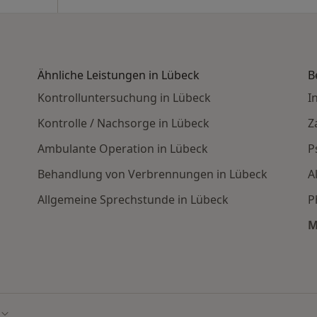
Ähnliche Leistungen in Lübeck
B
Kontrolluntersuchung in Lübeck
I
Kontrolle / Nachsorge in Lübeck
Z
Ambulante Operation in Lübeck
P
Behandlung von Verbrennungen in Lübeck
A
Allgemeine Sprechstunde in Lübeck
P
M
ugendchirurgen in den beliebtesten Städten
Stadt ändern