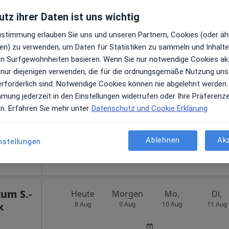
tz ihrer Daten ist uns wichtig
Zustimmung erlauben Sie uns und unseren Partnern, Cookies (oder äh
en) zu verwenden, um Daten für Statistiken zu sammeln und Inhalte 
Ortfeld
Heute
Morgen
Mo,
Di,
ren Surfgewohnheiten basieren. Wenn Sie nur notwendige Cookies ak
8 Aug
9 Aug
10 Aug
11 Aug
 nur diejenigen verwenden, die für die ordnungsgemäße Nutzung uns
gin
erforderlich sind. Notwendige Cookies können nie abgelehnt werden.
en
Online-Terminbuchung nicht verfügbar
mmung jederzeit in den Einstellungen widerrufen oder Ihre Präferenz
en. Erfahren Sie mehr unter
Datenschutz und Cookie Erklärung
Terminanfrage senden
gle Maps
Kinderchirurgie am Holstentor Gemeinschaftspraxis Dr.med. Andrea Ortfeld Dr.med.Franziska Back-Petersen
Ablehnen
Ak
nstellungen
kum S.-
Heute
Morgen
Mo,
Di,
k
8 Aug
9 Aug
10 Aug
11 Aug