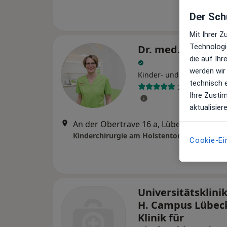
Der Schu
Mit Ihrer 
Technologi
Dr. med. Andrea 
die auf Ih
werden wir
Kinder- und Jugendchirur
technisch 
29 Bewertung
Ihre Zusti
aktualisier
An der Obertrave 16 a, Lübeck
•
Zu Goo
Cookie-Ei
Universitätsklini
H. Campus Lübec
Klinik für