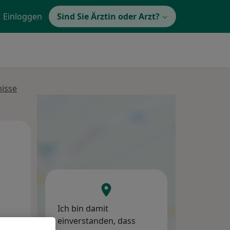
Einloggen
Sind Sie Ärztin oder Arzt?
nisse
Mi,
Do,
Fr,
12 Aug
13 Aug
14 Aug
Ich bin damit
einverstanden, dass