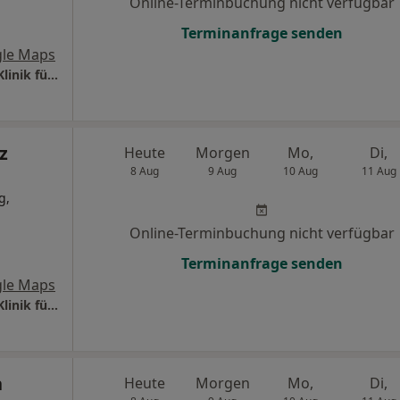
Online-Terminbuchung nicht verfügbar
Terminanfrage senden
le Maps
Universitätsklinikum S.-H. Campus Lübeck Klinik für Kinderchirurgie
z
Heute
Morgen
Mo,
Di,
8 Aug
9 Aug
10 Aug
11 Aug
g,
Online-Terminbuchung nicht verfügbar
Terminanfrage senden
le Maps
Universitätsklinikum S.-H. Campus Lübeck Klinik für Kinderchirurgie
h
Heute
Morgen
Mo,
Di,