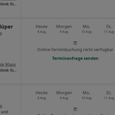
Universitätsklinikum S.-H. Campus Lübeck Klinik für Kinderchirurgie
lüper
Heute
Morgen
Mo,
Di,
8 Aug
9 Aug
10 Aug
11 Aug
g
Online-Terminbuchung nicht verfügbar
Terminanfrage senden
le Maps
Universitätsklinikum S.-H. Campus Lübeck Klinik für Kinderchirurgie
Heute
Morgen
Mo,
Di,
8 Aug
9 Aug
10 Aug
11 Aug
g,
- und