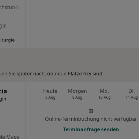
chstunde
gle
irurgie
n Sie später nach, ob neue Plätze frei sind.
cia
Heute
Morgen
Mo,
Di,
8 Aug
9 Aug
10 Aug
11 Aug
gin
Online-Terminbuchung nicht verfügbar
Terminanfrage senden
le Maps