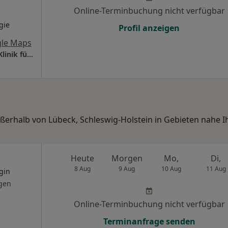
Online-Terminbuchung nicht verfügbar
gie
Profil anzeigen
le Maps
Universitätsklinikum S.-H. Campus Lübeck Klinik für Kinderchirurgie
ußerhalb von Lübeck, Schleswig-Holstein in Gebieten nahe I
Heute
Morgen
Mo,
Di,
8 Aug
9 Aug
10 Aug
11 Aug
gin
gen
Online-Terminbuchung nicht verfügbar
Terminanfrage senden