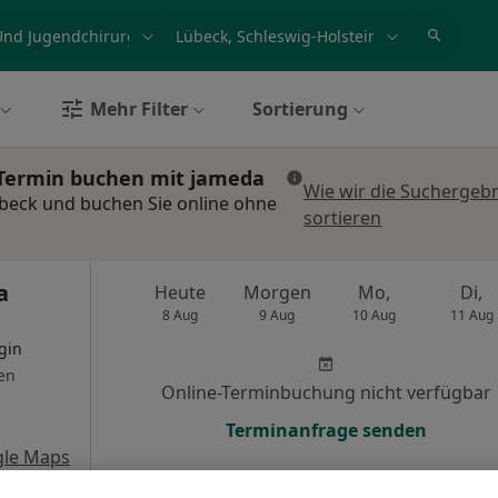
et, Erkrankung, Name
z.B. Berlin
Mehr Filter
Sortierung
 Termin buchen mit jameda
Wie wir die Suchergeb
übeck und buchen Sie online ohne
sortieren
a
Heute
Morgen
Mo,
Di,
8 Aug
9 Aug
10 Aug
11 Aug
gin
en
Online-Terminbuchung nicht verfügbar
Terminanfrage senden
gle Maps
Kinderchirurgie am Holstentor Gemeinschaftspraxis Dr.med. Andrea Ortfeld Dr.med.Franziska Back-Petersen