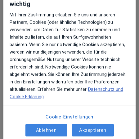
wichtig
Mit Ihrer Zustimmung erlauben Sie uns und unseren
Partnern, Cookies (oder ähnliche Technologien) zu
verwenden, um Daten für Statistiken zu sammeln und
Inhalte zu liefern, die auf Ihren Surfgewohnheiten
Michael Kostulski
basieren. Wenn Sie nur notwendige Cookies akzeptieren,
Kinder- und Jugendlichenpsychotherapeut
werden wir nur diejenigen verwenden, die für die
ordnungsgemäße Nutzung unserer Website technisch
An der Zikkurat 2-4, Mechernich
•
Zu Google Maps
erforderlich sind. Notwendige Cookies können nie
Praxis Michael Kostulski Kinder- und Jugendlichenpsychotherapeut
abgelehnt werden. Sie können Ihre Zustimmung jederzeit
Dieser Arzt bzw. diese Ärztin bietet keine Online-Terminbuchung an diesem Standort an.
in den Einstellungen widerrufen oder Ihre Präferenzen
aktualisieren. Erfahren Sie mehr unter
Datenschutz und
Terminanfrage senden
Cookie Erklärung
Cookie-Einstellungen
Ablehnen
Akzeptieren