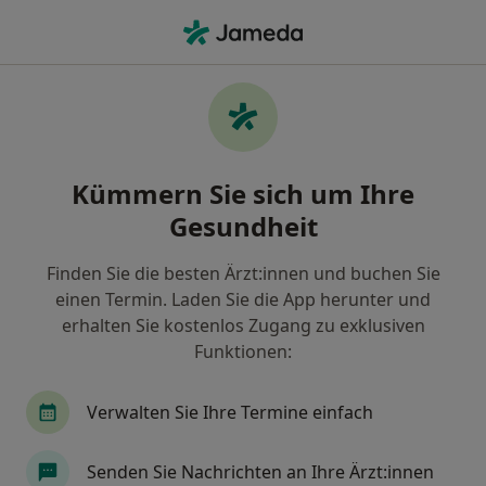
Ha
Kinder- Und Jugendlichenpsychotherapeut • Mechernich, Nordrhein-Westfalen
Filter & Sortierung
Zu Google Maps
Kinder- und
Kümmern Sie sich um Ihre
Jugendlichenpsychotherapeut in
Mechernich: Termin buchen mit jameda
Gesundheit
Finden Sie Kinder- und
Jugendlichenpsychotherapeuten in Mechernich und
Finden Sie die besten Ärzt:innen und buchen Sie
buchen Sie online ohne zusätzliche Kosten.
einen Termin. Laden Sie die App herunter und
erhalten Sie kostenlos Zugang zu exklusiven
Wie wir die Suchergebnisse sortieren
Funktionen:
Verwalten Sie Ihre Termine einfach
Senden Sie Nachrichten an Ihre Ärzt:innen