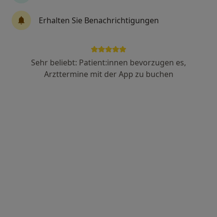
Erhalten Sie Benachrichtigungen
Constanze Frackoviak
Kinder- und Jugendlichenpsychotherapeutin
2 Bewertungen
Sehr beliebt: Patient:innen bevorzugen es,
Arzttermine mit der App zu buchen
Adresse 1
Adresse 2
An der Zikkurat 4, Mechernich
•
Zu Google Maps
Constanze Frackoviak Praxis für Kinder- und Jugendlichenpsychotherapie
Dieser Arzt bzw. diese Ärztin bietet keine Online-Terminbuchung an diesem Standort an.
Terminanfrage senden