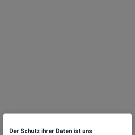
Stephan Potting
Kinder- und Jugendlichenpsychotherapeut, Psychologischer
Psychotherapeut
37 Bewertungen
Giersberg 7, Bad Münstereifel
•
Zu Google Maps
Praxis Dr.med. Stephan Potting Kinder- und Jugendlichenpsychotherapeut
Dieser Arzt bzw. diese Ärztin bietet keine Online-Terminbuchung an diesem Standort an.
Terminanfrage senden
Der Schutz ihrer Daten ist uns