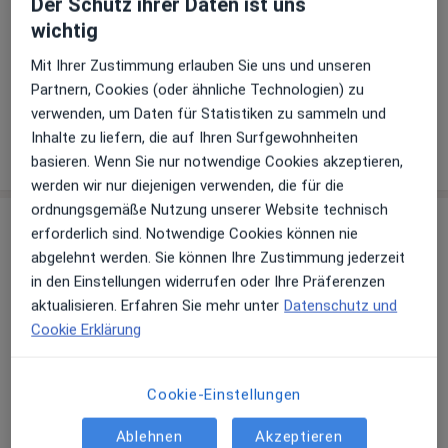
Akzeptierte Versicherungen
Details
Der Schutz ihrer Daten ist uns
wichtig
Telefonnummer
Mit Ihrer Zustimmung erlauben Sie uns und unseren
06322 95...
Telefonnummer anzeigen
Partnern, Cookies (oder ähnliche Technologien) zu
06322 95...
Telefonnummer anzeigen
verwenden, um Daten für Statistiken zu sammeln und
Inhalte zu liefern, die auf Ihren Surfgewohnheiten
Mehr Details anzeigen
über die Adresse
basieren. Wenn Sie nur notwendige Cookies akzeptieren,
werden wir nur diejenigen verwenden, die für die
ordnungsgemäße Nutzung unserer Website technisch
Erfahrungen
erforderlich sind. Notwendige Cookies können nie
abgelehnt werden. Sie können Ihre Zustimmung jederzeit
Bewerten
in den Einstellungen widerrufen oder Ihre Präferenzen
aktualisieren. Erfahren Sie mehr unter
Datenschutz und
Cookie Erklärung
27 Bewertungen
Cookie-Einstellungen
Jede einzelne Bewertungen ist wichtig. Wir
Ablehnen
Akzeptieren