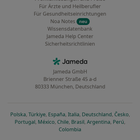
Für Ärzte und Heilberufler
Für Gesundheitseinrichtungen
Noa Notes
neu
Wissensdatenbank
Jameda Help Center
Sicherheitsrichtlinien
Kontakt
Jameda - Startseite
Jameda GmbH
Brienner Straße 45 a-d
80333 München, Deutschland
öffnet in einer neuen Registerkarte
öffnet in einer neuen Registerkarte
öffnet in einer neuen Registerk
öffnet in einer neuen Reg
öffnet in ei
öffn
Polska
,
Türkiye
,
España
,
Italia
,
Deutschland
,
Česko
,
öffnet in einer neuen Registerkarte
öffnet in einer neuen Registerkarte
öffnet in einer neuen Register
öffnet in einer neuen R
öffnet in ei
öffnet
Portugal
,
México
,
Chile
,
Brasil
,
Argentina
,
Perú
,
öffnet in einer neuen Re
Colombia