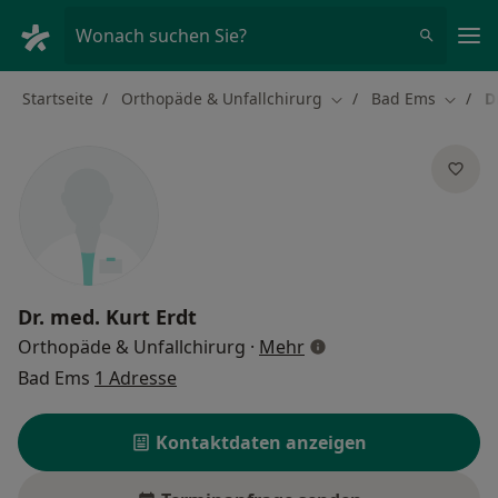
Ha
Wonach suchen Sie?
Startseite
Orthopäde & Unfallchirurg
Bad Ems
D
Stadt ändern
Stadt 
Dr. med.
Kurt Erdt
über Spezialisierungen
Orthopäde & Unfallchirurg
·
Mehr
Bad Ems
1 Adresse
Kontaktdaten anzeigen