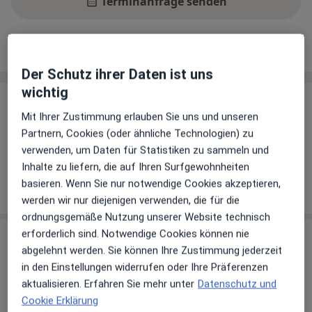
Terminanfrage senden
Leistungen
Standorte
Bewertungen
Der Schutz ihrer Daten ist uns
wichtig
Leistungen
Mit Ihrer Zustimmung erlauben Sie uns und unseren
Keine Informationen über Leistungen und Kosten
Partnern, Cookies (oder ähnliche Technologien) zu
Auf diesem Profil wurden noch keine Informationen
verwenden, um Daten für Statistiken zu sammeln und
über Leistungen hinzugefügt.
Inhalte zu liefern, die auf Ihren Surfgewohnheiten
basieren. Wenn Sie nur notwendige Cookies akzeptieren,
werden wir nur diejenigen verwenden, die für die
ordnungsgemäße Nutzung unserer Website technisch
erforderlich sind. Notwendige Cookies können nie
Sind Sie Dr. med. Kurt Erdt?
Arzt-Info
abgelehnt werden. Sie können Ihre Zustimmung jederzeit
in den Einstellungen widerrufen oder Ihre Präferenzen
aktualisieren. Erfahren Sie mehr unter
Datenschutz und
Hinterlegen Sie kostenlos ein Portraitbild, Ihre
Cookie Erklärung
Sprechzeiten und Leistungen. Dadurch werden Sie