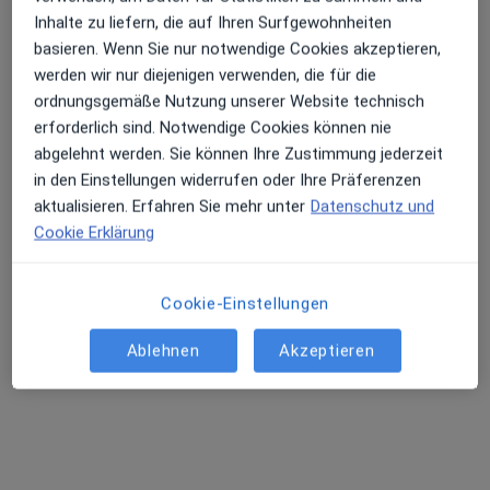
Inhalte zu liefern, die auf Ihren Surfgewohnheiten
basieren. Wenn Sie nur notwendige Cookies akzeptieren,
werden wir nur diejenigen verwenden, die für die
ordnungsgemäße Nutzung unserer Website technisch
erforderlich sind. Notwendige Cookies können nie
abgelehnt werden. Sie können Ihre Zustimmung jederzeit
in den Einstellungen widerrufen oder Ihre Präferenzen
Dr. med. dent. Lisa Blunck
aktualisieren. Erfahren Sie mehr unter
Datenschutz und
·
Mehr
Zahnärztin
Cookie Erklärung
120 Bewertungen
Cookie-Einstellungen
Theaterstr. 3, Hannover
•
Zu Google Maps
Zahnarztpraxis Dres. med. dent. Blunck
Ablehnen
Akzeptieren
Dieser Arzt bzw. diese Ärztin bietet keine Online-Terminbuchung an diesem Standort an.
Terminanfrage senden