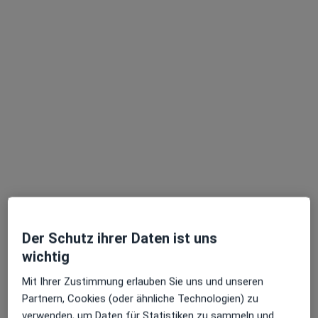
Dr. med. dent. Maya Blunck
·
Mehr
Zahnärztin
152 Bewertungen
Theaterstr. 3, Hannover
•
Zu Google Maps
Zahnarztpraxis Dres. med. dent. Blunck
Der Schutz ihrer Daten ist uns
Dieser Arzt bzw. diese Ärztin bietet keine Online-Terminbuchung an diesem Standort an.
wichtig
Mit Ihrer Zustimmung erlauben Sie uns und unseren
Terminanfrage senden
Partnern, Cookies (oder ähnliche Technologien) zu
verwenden, um Daten für Statistiken zu sammeln und