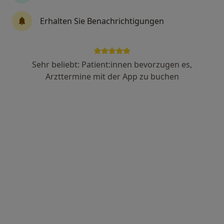
Erhalten Sie Benachrichtigungen
Azita Bangemann
·
Mehr
Zahnärztin
74 Bewertungen
Sehr beliebt: Patient:innen bevorzugen es,
Arzttermine mit der App zu buchen
Adresse
Videosprechstunde
Hildesheimer Str. 396, Hannover
•
Zu Google Maps
Zahnarztpraxis Azita Bangemann
Dieser Arzt bzw. diese Ärztin bietet keine Online-Terminbuchung an diesem Standort an.
Terminanfrage senden