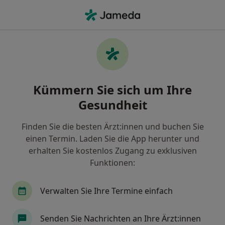
Ha
Ästhetische Zahnmedizin • Sehnde, Niedersachsen
Filter & Sortierung
• 1
Zu Google Map
Ästhetische Zahnmedizin, Sehnde
Kümmern Sie sich um Ihre
Wie wir die Suchergebnisse sortieren
Gesundheit
Finden Sie die besten Ärzt:innen und buchen Sie
Welche Terminart möchten Sie buchen?
einen Termin. Laden Sie die App herunter und
Ästhetische Zahnmedizin
erhalten Sie kostenlos Zugang zu exklusiven
Funktionen:
Verwalten Sie Ihre Termine einfach
Senden Sie Nachrichten an Ihre Ärzt:innen