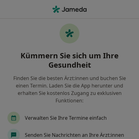
Ha
Allgemeinchirurgie • Hamburg, Hamburg
Filter & Sortierung
• 1
Zu Google Map
Allgemeinchirurgie, Hamburg
Kümmern Sie sich um Ihre
Wie wir die Suchergebnisse sortieren
Gesundheit
Finden Sie die besten Ärzt:innen und buchen Sie
Nach welchem Fachgebiet suchen Sie?
einen Termin. Laden Sie die App herunter und
Allgemeinchirurg
Viszeralchirurg
Proktol
erhalten Sie kostenlos Zugang zu exklusiven
Funktionen:
Verwalten Sie Ihre Termine einfach
Senden Sie Nachrichten an Ihre Ärzt:innen