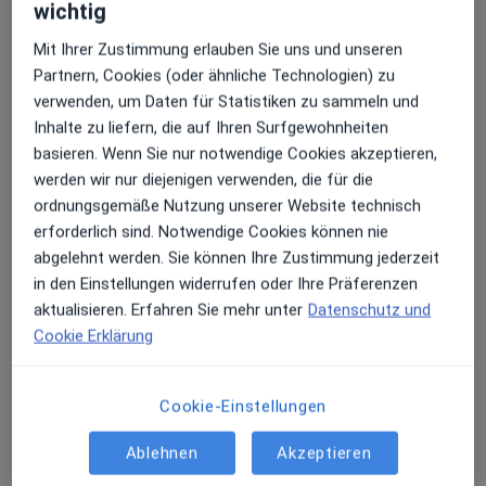
wichtig
Mit Ihrer Zustimmung erlauben Sie uns und unseren
Partnern, Cookies (oder ähnliche Technologien) zu
verwenden, um Daten für Statistiken zu sammeln und
Inhalte zu liefern, die auf Ihren Surfgewohnheiten
basieren. Wenn Sie nur notwendige Cookies akzeptieren,
Prof. Dr. med. Jens Waldmann
werden wir nur diejenigen verwenden, die für die
Allgemeinchirurg, Gefäßchirurg, Viszeralchirurg
ordnungsgemäße Nutzung unserer Website technisch
54 Bewertungen
erforderlich sind. Notwendige Cookies können nie
abgelehnt werden. Sie können Ihre Zustimmung jederzeit
in den Einstellungen widerrufen oder Ihre Präferenzen
Adresse 1
Adresse 2
aktualisieren. Erfahren Sie mehr unter
Datenschutz und
Cookie Erklärung
Spitalerstr. 8, Hamburg
•
Zu Google Maps
MIVENDO Klinik GmbH & Co. KG
Cookie-Einstellungen
Dieser Arzt bzw. diese Ärztin bietet keine Online-Terminbuchung an diesem Standort an.
Ablehnen
Akzeptieren
Terminanfrage senden