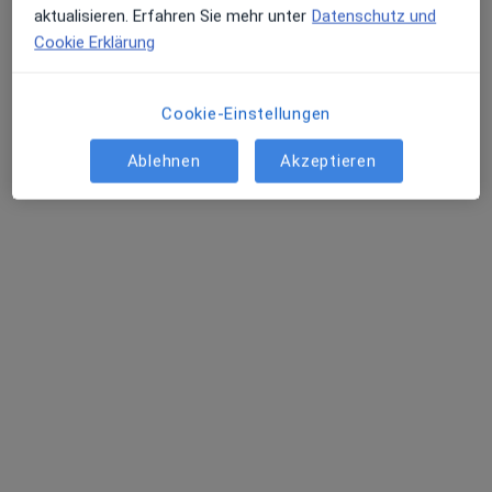
aktualisieren. Erfahren Sie mehr unter
Datenschutz und
Cookie Erklärung
Tetiana Uslu
Zahnärztin
Cookie-Einstellungen
28 Bewertungen
Ablehnen
Akzeptieren
Marschallstraße 20, Dinslaken
•
Zu Google Maps
Zahnkreis Dinslaken
Dieser Arzt bzw. diese Ärztin bietet keine Online-Terminbuchung an diesem Standort an.
Terminanfrage senden