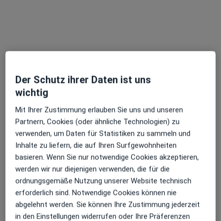
M.Sc. Jost F. Rodenwaldt
·
Mehr
Zahnarzt, Oralchirurg
7 Bewertungen
Der Schutz ihrer Daten ist uns
wichtig
Kreuzstr. 31, Dinslaken
•
Zu Google Maps
MKG-Praxisklinik Dinslaken Dr.Dr. Felix Timmerkamp Facharzt für MKG-Chirurgie
Mit Ihrer Zustimmung erlauben Sie uns und unseren
Dieser Arzt bzw. diese Ärztin bietet keine Online-Terminbuchung an diesem Standort an.
Partnern, Cookies (oder ähnliche Technologien) zu
verwenden, um Daten für Statistiken zu sammeln und
Terminanfrage senden
Inhalte zu liefern, die auf Ihren Surfgewohnheiten
basieren. Wenn Sie nur notwendige Cookies akzeptieren,
werden wir nur diejenigen verwenden, die für die
ordnungsgemäße Nutzung unserer Website technisch
erforderlich sind. Notwendige Cookies können nie
abgelehnt werden. Sie können Ihre Zustimmung jederzeit
in den Einstellungen widerrufen oder Ihre Präferenzen