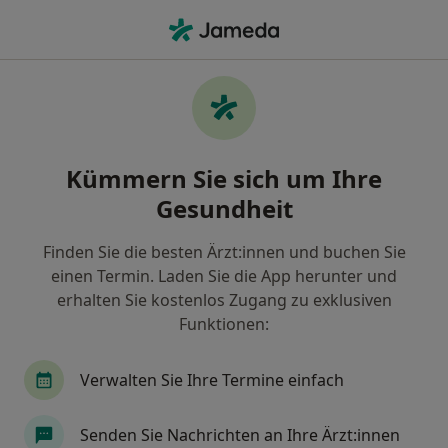
Ha
Allgemeine Sprechstunde • Dinslaken, Nordrhein-Westfalen
Filter & Sortierung
• 1
Zu Google Map
Allgemeine Sprechstunde, Dinslaken
Kümmern Sie sich um Ihre
Wie wir die Suchergebnisse sortieren
Gesundheit
Finden Sie die besten Ärzt:innen und buchen Sie
Nach welchem Fachgebiet suchen Sie?
einen Termin. Laden Sie die App herunter und
Zahnarzt
Hautarzt (Dermatologe)
Orthop
erhalten Sie kostenlos Zugang zu exklusiven
Funktionen:
Verwalten Sie Ihre Termine einfach
Senden Sie Nachrichten an Ihre Ärzt:innen