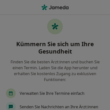
Ha
Angsttherapie • Stuttgart, Baden-Württemberg
Filter & Sortierung
• 1
Zu Google Map
Angsttherapie, Stuttgart
Kümmern Sie sich um Ihre
Wie wir die Suchergebnisse sortieren
Gesundheit
Finden Sie die besten Ärzt:innen und buchen Sie
Nach welchem Fachgebiet suchen Sie?
einen Termin. Laden Sie die App herunter und
Heilpraktiker für Psychotherapie
erhalten Sie kostenlos Zugang zu exklusiven
Funktionen:
Heilpraktiker
Verwalten Sie Ihre Termine einfach
Kinder- und Jugendlichenpsychotherapeut
Senden Sie Nachrichten an Ihre Ärzt:innen