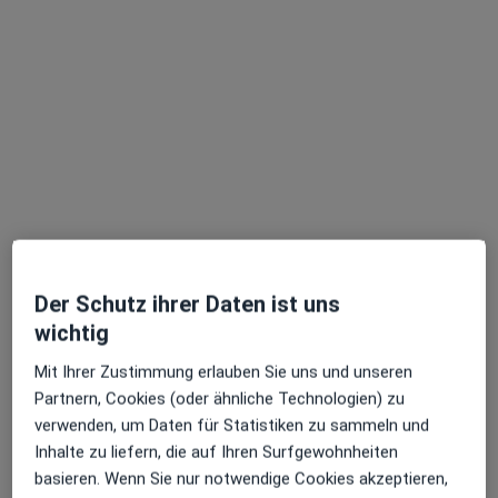
Privatpraxis
Dieser Arzt bzw. diese Ärztin bietet keine Online-Terminbuchung an diesem Standort an.
Terminanfrage senden
Der Schutz ihrer Daten ist uns
wichtig
Theo Paxino
Mit Ihrer Zustimmung erlauben Sie uns und unseren
Heilpraktiker für Psychotherapie
Partnern, Cookies (oder ähnliche Technologien) zu
15 Bewertungen
verwenden, um Daten für Statistiken zu sammeln und
Inhalte zu liefern, die auf Ihren Surfgewohnheiten
basieren. Wenn Sie nur notwendige Cookies akzeptieren,
Adresse
Videosprechstunde