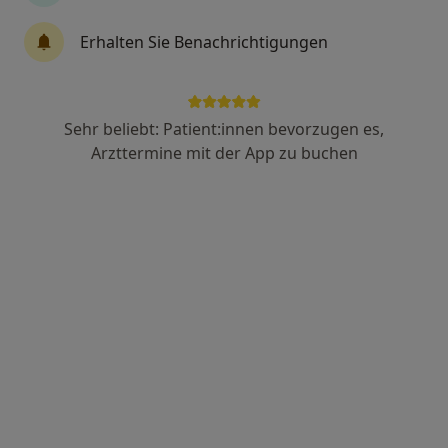
Psychologe
Erhalten Sie Benachrichtigungen
Sehr beliebt: Patient:innen bevorzugen es,
Arzttermine mit der App zu buchen
Dr. rer.nat. Susanne Nagel
·
Mehr
Heilpraktikerin für Psychotherapie
12 Bewertungen
Adresse
Videosprechstunde
Feuerbacher Weg 130, Stuttgart
•
Zu Google Maps
Praxis für Psychotherapie Susanne Nagel (HeilprG)