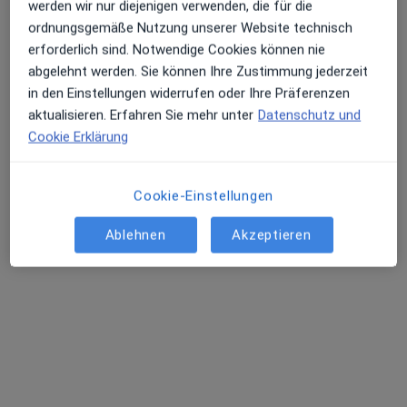
werden wir nur diejenigen verwenden, die für die
ordnungsgemäße Nutzung unserer Website technisch
Höscheleweg 1, Stuttgart
•
Zu Google Maps
erforderlich sind. Notwendige Cookies können nie
Praxis für Psychotherapie, Coaching & Rückführungstherapie
abgelehnt werden. Sie können Ihre Zustimmung jederzeit
in den Einstellungen widerrufen oder Ihre Präferenzen
Privatpraxis
aktualisieren. Erfahren Sie mehr unter
Datenschutz und
Dieser Arzt bzw. diese Ärztin bietet keine Online-Terminbuchung an diesem Standort an.
Cookie Erklärung
Terminanfrage senden
Cookie-Einstellungen
Ablehnen
Akzeptieren
Sascha Prager
·
Mehr
Heilpraktiker für Psychotherapie