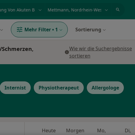
et, Erkrankung, Name
z.B. Berlin
Mehr Filter
•
1
Sortierung
/Schmerzen,
Wie wir die Suchergebnisse
sortieren
Internist
Physiotherapeut
Allergologe
Heute
Morgen
Mo,
Di,