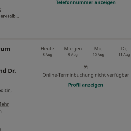
Telefonnummer anzeigen
s
Gesundheitszentrum Florastraße Karin Bürger-Halbedel Thorsten Kober und Dr. Markus Leidag
rum
Heute
Morgen
Mo,
Di,
8 Aug
9 Aug
10 Aug
11 Aug
nd Dr.
Online-Terminbuchung nicht verfügbar
Profil anzeigen
dizin,
Mehr
n
s