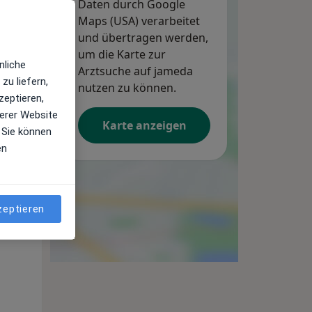
Daten durch Google
12 Aug
13 Aug
14 Aug
Maps (USA) verarbeitet
und übertragen werden,
um die Karte zur
nliche
Arztsuche auf jameda
zu liefern,
nutzen zu können.
zeptieren,
erer Website
Karte anzeigen
 Sie können
en
Mi,
Do,
Fr,
zeptieren
12 Aug
13 Aug
14 Aug