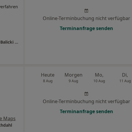
lverfahren
Online-Terminbuchung nicht verfügbar
Terminanfrage senden
Naturheilpraxis Elternatur Malwine Therese Balicki Heilpraktikerin
Heute
Morgen
Mo,
Di,
8 Aug
9 Aug
10 Aug
11 Aug
Online-Terminbuchung nicht verfügbar
Terminanfrage senden
e Maps
hdahl