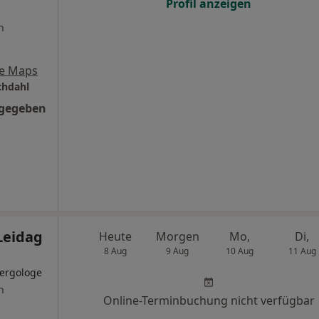
Profil anzeigen
n
e Maps
hdahl
ngegeben
Leidag
Heute
Morgen
Mo,
Di,
8 Aug
9 Aug
10 Aug
11 Aug
lergologe
n
Online-Terminbuchung nicht verfügbar