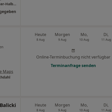
Gesundheitszentrum Florastraße Karin Bürger-Halbedel Thorsten Kober und Dr. Markus Leidag
ngegeben
Heute
Morgen
Mo,
Di,
8 Aug
9 Aug
10 Aug
11 Aug
en
Online-Terminbuchung nicht verfügbar
Terminanfrage senden
e Maps
hdahl
Balicki
Heute
Morgen
Mo,
Di,
8 Aug
9 Aug
10 Aug
11 Aug