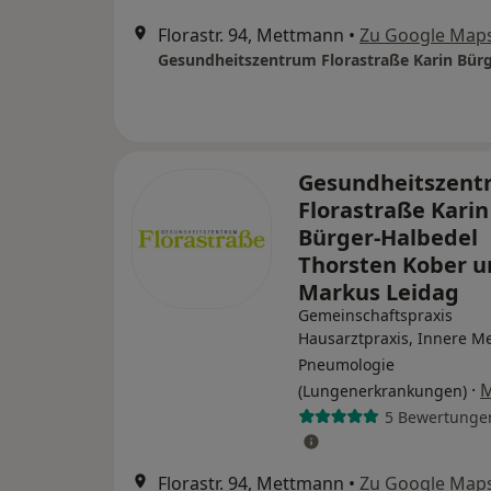
Florastr. 94, Mettmann
•
Zu Google Map
Gesundheitszent
Florastraße Karin
Bürger-Halbedel
Thorsten Kober u
Markus Leidag
Gemeinschaftspraxis
Hausarztpraxis, Innere Me
Pneumologie
·
(Lungenerkrankungen)
5 Bewertunge
Florastr. 94, Mettmann
•
Zu Google Map