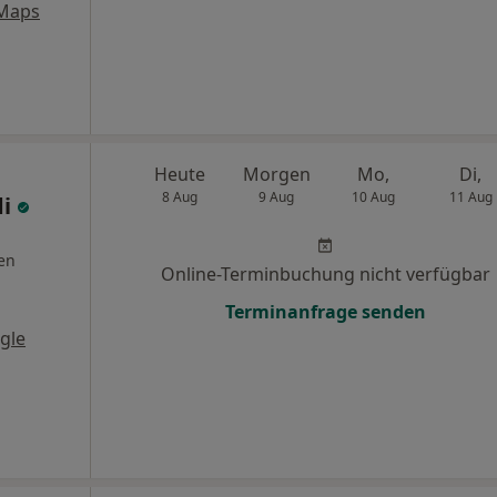
 Maps
Heute
Morgen
Mo,
Di,
8 Aug
9 Aug
10 Aug
11 Aug
di
en
Online-Terminbuchung nicht verfügbar
Terminanfrage senden
gle