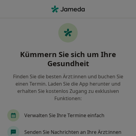
Ha
Behandlung Von Besenreisern • Essen, Nordrhein-Westfalen
Filter & Sortierung
• 1
Zu Google Map
Behandlung von Besenreisern, Essen
Kümmern Sie sich um Ihre
Wie wir die Suchergebnisse sortieren
Gesundheit
Finden Sie die besten Ärzt:innen und buchen Sie
Nach welchem Fachgebiet suchen Sie?
einen Termin. Laden Sie die App herunter und
Allgemeinchirurg
Gefäßchirurg
Arzt
erhalten Sie kostenlos Zugang zu exklusiven
Funktionen:
Verwalten Sie Ihre Termine einfach
Senden Sie Nachrichten an Ihre Ärzt:innen