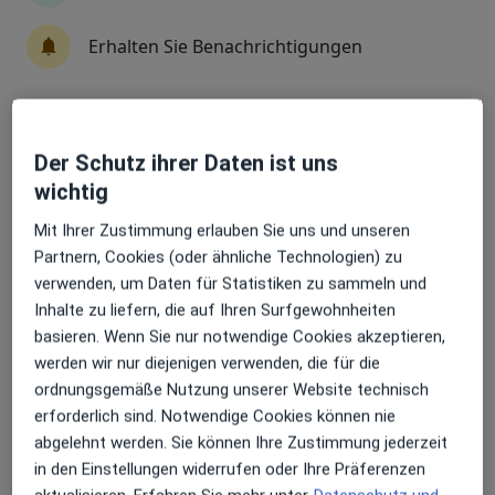
Erhalten Sie Benachrichtigungen
Dr. med. Annemarie Wegehaupt-Speith
·
Mehr
Ärztin
16 Bewertungen
Sehr beliebt: Patient:innen bevorzugen es,
Der Schutz ihrer Daten ist uns
Arzttermine mit der App zu buchen
wichtig
Arenfelsstr. 22 a, Gelsenkirchen
•
Zu Google Maps
Mit Ihrer Zustimmung erlauben Sie uns und unseren
Praxis für Ästhetische Medizin am Schlosspark Dr. A. Wegehaupt-Speith Fachärztin für Innere Medizin
Partnern, Cookies (oder ähnliche Technologien) zu
Privatpraxis
verwenden, um Daten für Statistiken zu sammeln und
Dieser Arzt bzw. diese Ärztin bietet keine Online-Terminbuchung an diesem Standort an.
Inhalte zu liefern, die auf Ihren Surfgewohnheiten
basieren. Wenn Sie nur notwendige Cookies akzeptieren,
Terminanfrage senden
werden wir nur diejenigen verwenden, die für die
ordnungsgemäße Nutzung unserer Website technisch
erforderlich sind. Notwendige Cookies können nie
abgelehnt werden. Sie können Ihre Zustimmung jederzeit
in den Einstellungen widerrufen oder Ihre Präferenzen