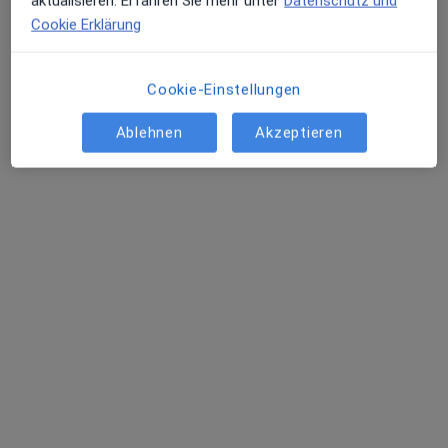
aktualisieren. Erfahren Sie mehr unter
Datenschutz und
Cookie Erklärung
Cookie-Einstellungen
Holger May
·
Mehr
Heilpraktiker
Ablehnen
Akzeptieren
34 Bewertungen
Theaterplatz 1, Essen
•
Zu Google Maps
Laser Forum Essen Holger May Heilpraktiker
Privatpraxis
Dieser Arzt bzw. diese Ärztin bietet keine Online-Terminbuchung an diesem Standort an.
Terminanfrage senden