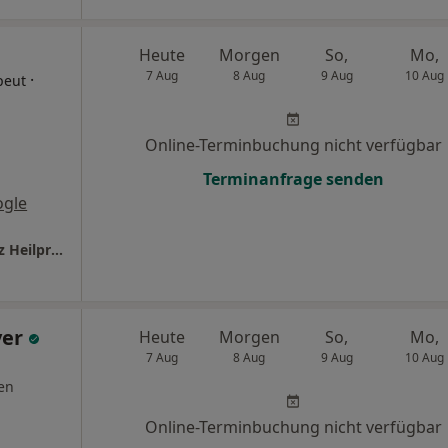
Heute
Morgen
So,
Mo,
7 Aug
8 Aug
9 Aug
10 Aug
·
peut
Online-Terminbuchung nicht verfügbar
Terminanfrage senden
ogle
Therapiezentrum Fallersleben Matthias Kunz Heilpraktiker und Physiotherapeutin
yer
Heute
Morgen
So,
Mo,
7 Aug
8 Aug
9 Aug
10 Aug
en
Online-Terminbuchung nicht verfügbar