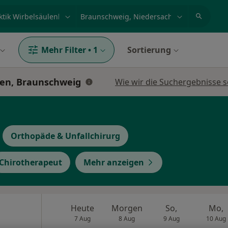
et, Erkrankung, Name
z.B. Berlin
Mehr Filter
•
1
Sortierung
den, Braunschweig
Wie wir die Suchergebnisse s
Orthopäde & Unfallchirurg
Chirotherapeut
Mehr anzeigen
Heute
Morgen
So,
Mo,
7 Aug
8 Aug
9 Aug
10 Aug