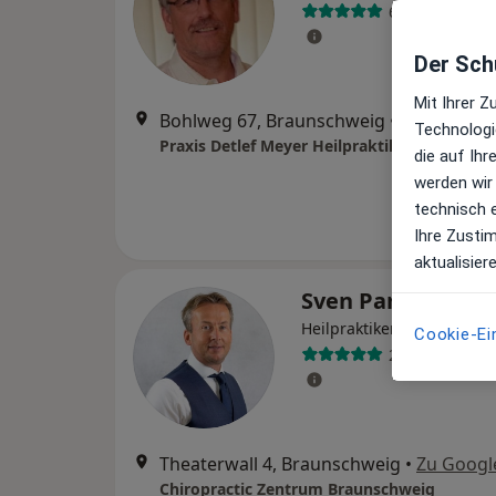
6 Bewertunge
Der Schu
Mit Ihrer 
Bohlweg 67, Braunschweig
•
Zu Google
Technologi
Praxis Detlef Meyer Heilpraktiker
die auf Ih
werden wir
technisch 
Ihre Zusti
aktualisier
Sven Paris
·
Mehr
Heilpraktiker
Cookie-Ei
21 Bewertung
Theaterwall 4, Braunschweig
•
Zu Googl
Chiropractic Zentrum Braunschweig