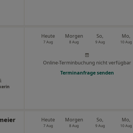
Heute
Morgen
So,
Mo,
7 Aug
8 Aug
9 Aug
10 Aug
Online-Terminbuchung nicht verfügbar
Terminanfrage senden
s
kerin
emeier
Heute
Morgen
So,
Mo,
7 Aug
8 Aug
9 Aug
10 Aug