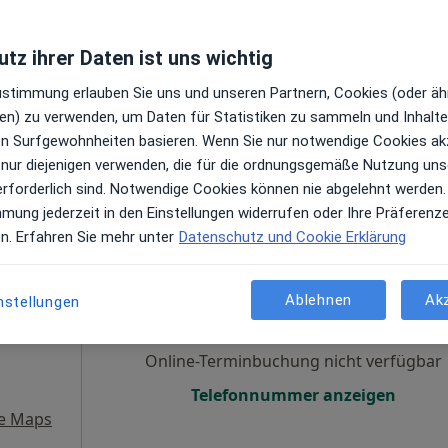
n
Online-Terminbuchung nicht verfügbar
tz ihrer Daten ist uns wichtig
Terminanfrage senden
Zustimmung erlauben Sie uns und unseren Partnern, Cookies (oder äh
 Maps
en) zu verwenden, um Daten für Statistiken zu sammeln und Inhalte 
ren Surfgewohnheiten basieren. Wenn Sie nur notwendige Cookies ak
 nur diejenigen verwenden, die für die ordnungsgemäße Nutzung uns
erforderlich sind. Notwendige Cookies können nie abgelehnt werden.
mmung jederzeit in den Einstellungen widerrufen oder Ihre Präferenz
en. Erfahren Sie mehr unter
Datenschutz und Cookie Erklärung
Heute
Morgen
So,
Mo,
7 Aug
8 Aug
9 Aug
10 Aug
Ablehnen
Ak
nstellungen
en
Online-Terminbuchung nicht verfügbar
Telefonnummer anzeigen
e Maps