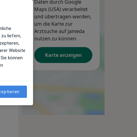
Daten durch Google
Maps (USA) verarbeitet
und übertragen werden,
um die Karte zur
nliche
Arztsuche auf jameda
zu liefern,
nutzen zu können.
zeptieren,
erer Website
Karte anzeigen
 Sie können
en
Di,
Mi,
Do,
11 Aug
12 Aug
13 Aug
zeptieren