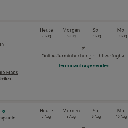
Heute
Morgen
So,
Mo,
7 Aug
8 Aug
9 Aug
10 Aug
en
Online-Terminbuchung nicht verfügbar
Terminanfrage senden
gle Maps
ktiker
p
Heute
Morgen
So,
Mo,
7 Aug
8 Aug
9 Aug
10 Aug
rapeutin