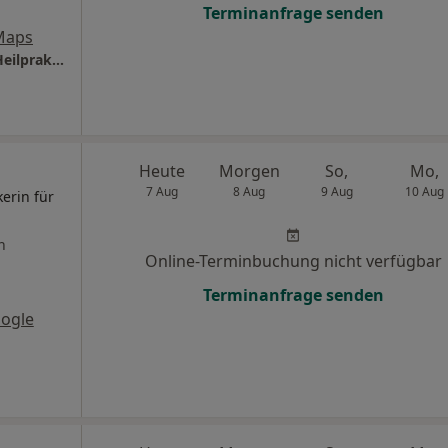
Terminanfrage senden
Maps
Fachpraxis für Chiropraktik Roberto Beyer Heilpraktiker
Heute
Morgen
So,
Mo,
7 Aug
8 Aug
9 Aug
10 Aug
kerin für
n
Online-Terminbuchung nicht verfügbar
Terminanfrage senden
ogle